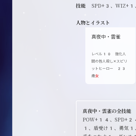
技能
SPD+3、WIZ+
人物とイラスト
真夜中・雲雀
レベル10 強化人
間の咎人殺し✕スピリ
ットヒーロー 23
歳
女
真夜中・雲雀の全技能
POW+14、SPD+
1、盾受け1、勇気1