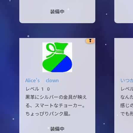
装備中
❢
Alice's clown
いつ
レベル10
レベ
黒革にシルバーの金具が映え
なん
る、スマートなチョーカー。
感じ
ちょっぴりパンク風。
でも
装備中