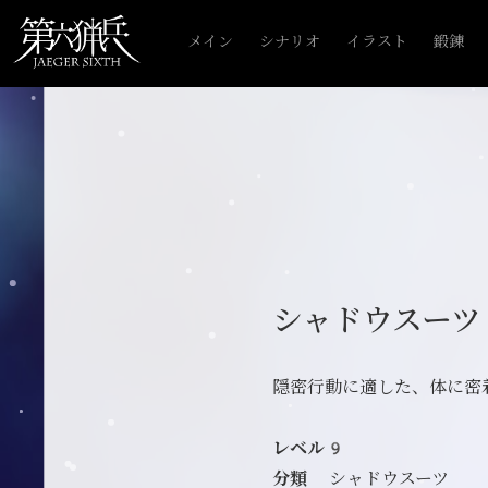
メイン
シナリオ
イラスト
鍛錬
シャドウスーツ
隠密行動に適した、体に密
レベル9
分類
シャドウスーツ