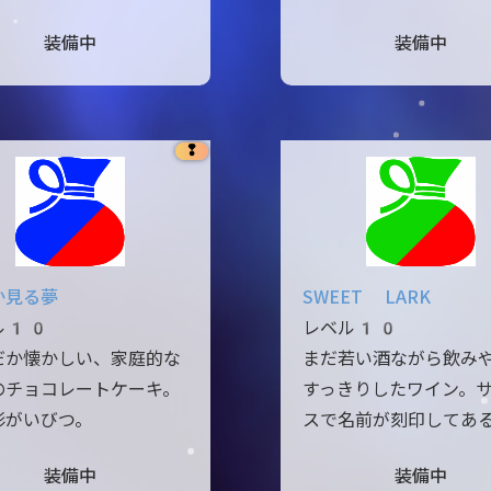
装備中
装備中
❢
か見る夢
SWEET LARK
ル10
レベル10
だか懐かしい、家庭的な
まだ若い酒ながら飲み
のチョコレートケーキ。
すっきりしたワイン。
形がいびつ。
スで名前が刻印してあ
装備中
装備中