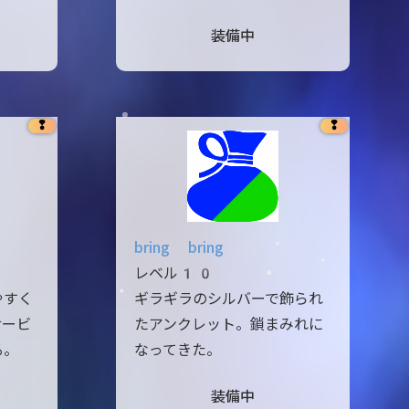
装備中
❢
❢
bring bring
レベル10
やすく
ギラギラのシルバーで飾られ
サービ
たアンクレット。鎖まみれに
る。
なってきた。
装備中