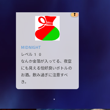
❢
MIDNIGHT
レベル10
なんか金箔が入ってる、夜空
にも見える恰好良いボトルの
お酒。飲み過ぎに注意すべ
き。