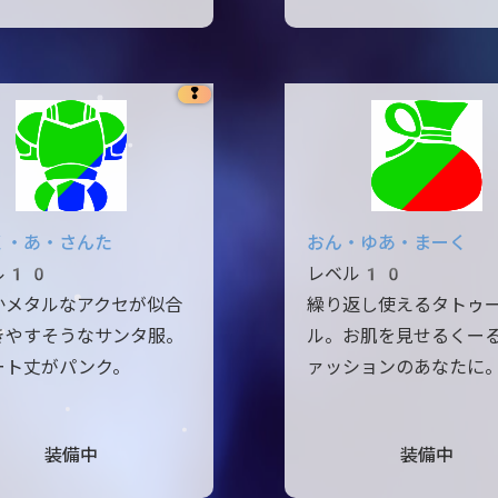
❢
く・あ・さんた
おん・ゆあ・まーく
ル10
レベル10
かメタルなアクセが似合
繰り返し使えるタトゥ
きやすそうなサンタ服。
ル。お肌を見せるくー
ート丈がパンク。
ァッションのあなたに
装備中
装備中