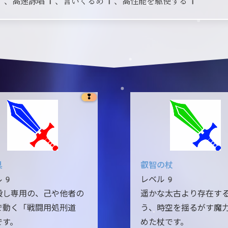
1、高速詠唱1、言いくるめ1、高性能を駆使する1
❢
具
叡智の杖
ル9
レベル9
殺し専用の、己や他者の
遥かな太古より存在す
で動く「戦闘用処刑道
う、時空を揺るがす魔
です。
めた杖です。