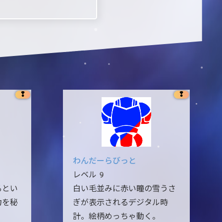
❢
❢
わんだーらびっと
レベル9
るとい
白い毛並みに赤い瞳の雪うさ
力を秘
ぎが表示されるデジタル時
計。絵柄めっちゃ動く。