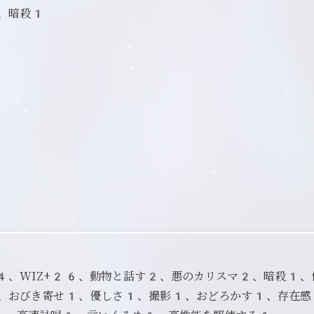
1、暗殺1
24、WIZ+26、動物と話す2、悪のカリスマ2、暗殺1
、おびき寄せ1、優しさ1、撮影1、おどろかす1、存在感