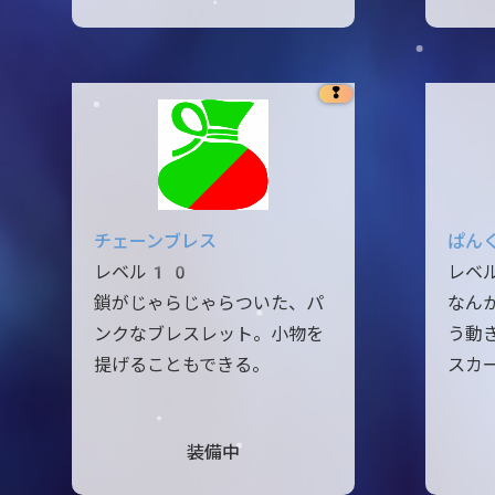
❢
チェーンブレス
ぱん
レベル10
レベ
鎖がじゃらじゃらついた、パ
なん
ンクなブレスレット。小物を
う動
提げることもできる。
スカ
装備中