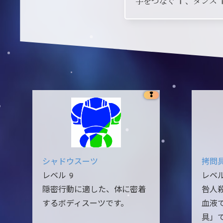
手をつなぐ1、ダンス
❢
シャドウスーツ
拷問
レベル9
レベ
隠密行動に適した、体に密着
咎人
するボディスーツです。
血液
具」