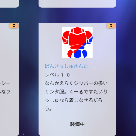
❢
❢
ぱんきっしゅさんた
レベル10
ーシー
なんかえらくジッパーの多い
るなフ
サンタ服。くーるですたいり
。
っしゅなら着こなせるだろ
う。
装備中