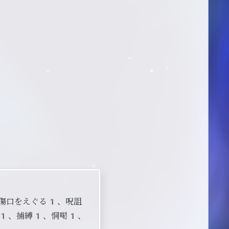
、傷口をえぐる1、呪詛
1、捕縛1、恫喝1、