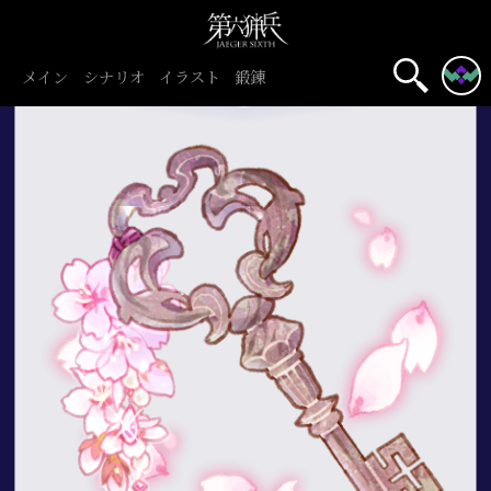
メイン
シナリオ
イラスト
鍛錬