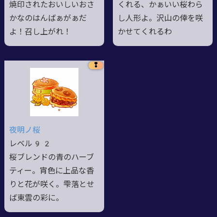
焼印されたおいしいおさ
くれる、かぁいい桜わら
かなのはんばぁがぁだ
し人形よ。沢山の倖を咲
よ！召し上がれ！
かせてくれるわ
❢
夜明ノ桜
レベル92
桜ブレンドの青のハーブ
ティー。宵色に上品な香
りと花が咲く。雫落とせ
ば東雲の彩に。