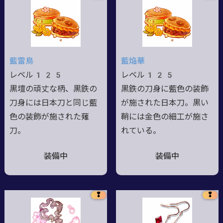
藍雷鳥
藍焔華
レベル125
レベル125
黒壇の頑丈な柄、黒鉄の
黒鉄の刀身に藍色の装飾
刀身には日本刀と同じ藍
が施された日本刀。黒い
色の装飾が施された薙
鞘には金色の細工が施さ
刀。
れている。
装備中
装備中
❢
❢