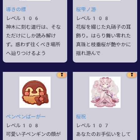
導きの標
桜雫ノ游
レベル106
レベル108
神木に刻む道行は、そな
花桜を綴じた丸硝子の耳
ただけにしか読み解け
飾り。はらり舞い零れた
ず。惑わず往くべき場所
真珠と枝垂桜が艶やかに
へ辿りつけるよう
揺れ游んで
❢
❢
ペンペンばーがー
桜祝
レベル108
レベル107
可愛い子ペンギンの顔が
あなたのお手伝いをして