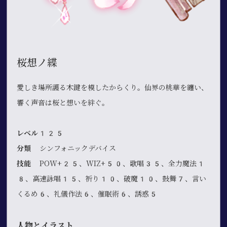
桜想ノ緤
愛しき場所護る木鍵を模したからくり。仙界の桃華を纏い、
響く声音は桜と想いを絆ぐ。
レベル125
分類
シンフォニックデバイス
技能
POW+25、WIZ+50、歌唱35、全力魔法1
8、高速詠唱15、祈り10、破魔10、鼓舞7、言い
くるめ6、礼儀作法6、催眠術6、誘惑5
人物とイラスト