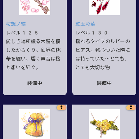
桜想ノ緤
紅玉彩華
レベル125
レベル130
愛しき場所護る木鍵を模
揺れるタイプのルビーの
したからくり。仙界の桃
ピアス。物心ついた時に
華を纏い、響く声音は桜
は持っていた…とても、
と想いを絆ぐ。
とても大切な物
装備中
装備中
❢
❢