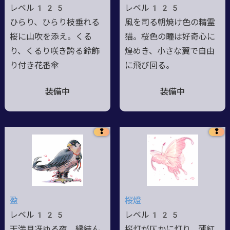
レベル125
レベル125
ひらり、ひらり枝垂れる
風を司る朝焼け色の精霊
桜に山吹を添え。くる
猫。桜色の瞳は好奇心に
り、くるり咲き誇る鈴飾
煌めき、小さな翼で自由
り付き花番傘
に飛び回る。
装備中
装備中
❢
❢
盈
桜燈
レベル125
レベル125
天満月冴ゆる夜、縁結ん
桜灯が仄かに灯り、薄紅