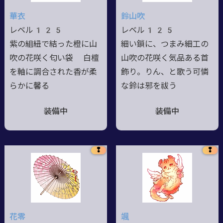
華衣
鈴山吹
レベル125
レベル125
紫の組紐で結った橙に山
細い鎖に、つまみ細工の
吹の花咲く匂い袋 白檀
山吹の花咲く気品ある首
を軸に調合された香が柔
飾り。りん、と歌う可憐
らかに馨る
な鈴は邪を祓う
装備中
装備中
❢
❢
花零
颯