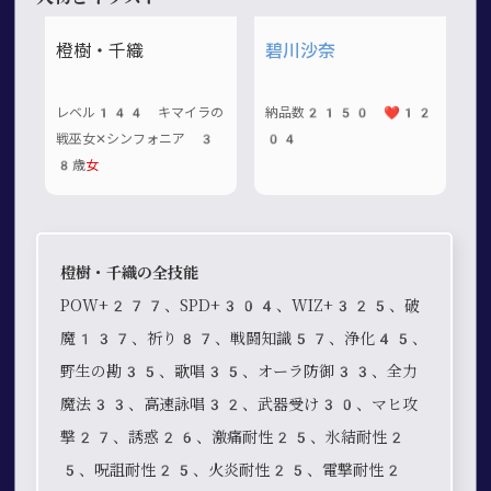
橙樹・千織
碧川沙奈
レベル144 キマイラの
納品数2150 ❤️12
戦巫女✕シンフォニア 3
04
8歳
女
橙樹・千織の全技能
POW+277、SPD+304、WIZ+325、破
魔137、祈り87、戦闘知識57、浄化45、
野生の勘35、歌唱35、オーラ防御33、全力
魔法33、高速詠唱32、武器受け30、マヒ攻
撃27、誘惑26、激痛耐性25、氷結耐性2
5、呪詛耐性25、火炎耐性25、電撃耐性2