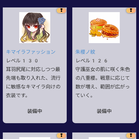
❢
❢
キマイラファッション
朱櫻ノ紋
レベル130
レベル126
耳羽尻尾に対応しつつ最
守護巫女の肌に咲く朱色
先端も取り入れた、流行
の八重櫻。戦意に応じて
に敏感なキマイラ向けの
数が増え、範囲が広がっ
衣装です。
ていく。
装備中
装備中
❢
❢