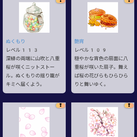
❢
❢
ぬくもり
艶宵
レベル113
レベル109
深緋の両端に山吹と八重
穏やかな宵色の扇面に八
桜が咲くニットストー
重桜が咲いた扇子。舞え
ル。ぬくもりの揺り籠が
ば桜の花びらもひらひら
キミへ届くよう。
りと舞いゆく。
❢
❢