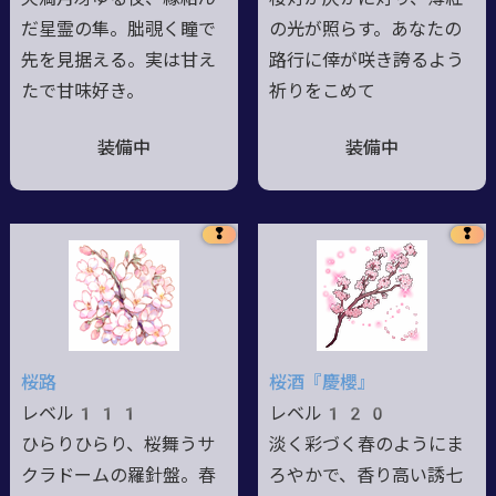
だ星霊の隼。朏覗く瞳で
の光が照らす。あなたの
先を見据える。実は甘え
路行に倖が咲き誇るよう
たで甘味好き。
祈りをこめて
装備中
装備中
❢
❢
桜路
桜酒『慶櫻』
レベル111
レベル120
ひらりひらり、桜舞うサ
淡く彩づく春のようにま
クラドームの羅針盤。春
ろやかで、香り高い誘七