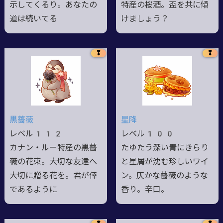
示してくるり。あなたの
特産の桜酒。盃を共に傾
道は続いてる
けましょう？
❢
❢
黒薔薇
星降
レベル112
レベル100
カナン・ルー特産の黒薔
たゆたう深い青にきらり
薇の花束。大切な友達へ
と星屑が沈む珍しいワイ
大切に贈る花を。君が倖
ン。仄かな薔薇のような
であるように
香り。辛口。