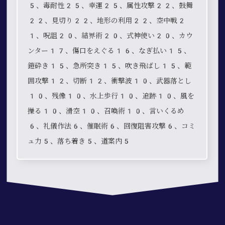
5、毒耐性25、幸運25、属性攻撃22、鼓舞
22、見切り22、地形の利用22、空中戦2
1、呪詛20、結界術20、式神使い20、カウ
ンター17、傷口をえぐる16、なぎ払い15、
鎧砕き15、急所突き15、吹き飛ばし15、範
囲攻撃12、切断12、衝撃波10、武器落とし
10、残像10、水上歩行10、追跡10、風を
操る10、滑空10、召喚術10、言いくるめ
6、礼儀作法6、催眠術6、回復阻害攻撃6、コミ
ュ力5、落ち着き5、道案内5