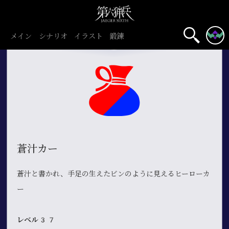
メイン
シナリオ
イラスト
鍛錬
蒼汁カー
蒼汁と書かれ、手足の生えたビンのように見えるヒーローカ
ー
レベル37