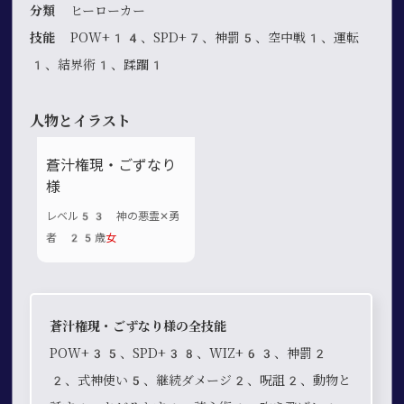
分類
ヒーローカー
技能
POW+14、SPD+7、神罰5、空中戦1、運転
1、結界術1、蹂躙1
人物とイラスト
蒼汁権現・ごずなり
様
レベル53 神の悪霊✕勇
者 25歳
女
蒼汁権現・ごずなり様の全技能
POW+35、SPD+38、WIZ+63、神罰2
2、式神使い5、継続ダメージ2、呪詛2、動物と