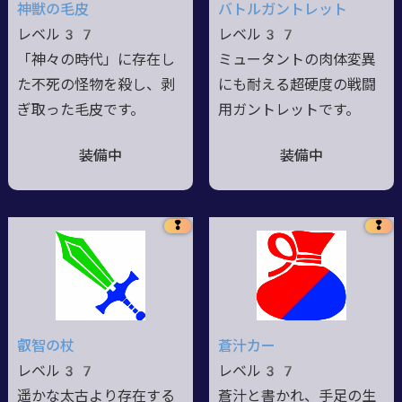
神獣の毛皮
バトルガントレット
レベル37
レベル37
「神々の時代」に存在し
ミュータントの肉体変異
た不死の怪物を殺し、剥
にも耐える超硬度の戦闘
ぎ取った毛皮です。
用ガントレットです。
装備中
装備中
❢
❢
叡智の杖
蒼汁カー
レベル37
レベル37
遥かな太古より存在する
蒼汁と書かれ、手足の生