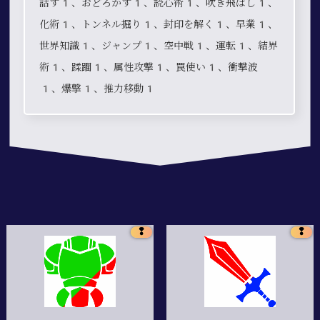
話す1、おどろかす1、読心術1、吹き飛ばし1、
化術1、トンネル掘り1、封印を解く1、早業1、
世界知識1、ジャンプ1、空中戦1、運転1、結界
術1、蹂躙1、属性攻撃1、罠使い1、衝撃波
1、爆撃1、推力移動1
❢
❢