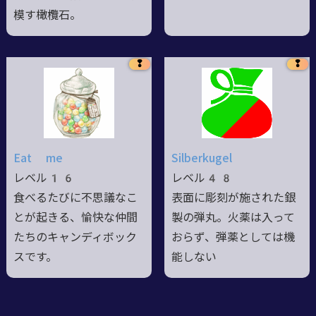
模す橄欖石。
❢
❢
Eat me
Silberkugel
レベル16
レベル48
食べるたびに不思議なこ
表面に彫刻が施された銀
とが起きる、愉快な仲間
製の弾丸。火薬は入って
たちのキャンディボック
おらず、弾薬としては機
スです。
能しない