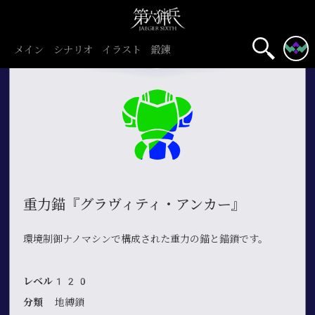
メイン
シナリオ
イラスト
鍛錬
重力錨『グラヴィティ・アンカー』
環境制御ナノマシンで構成された重力の錨と錨鎖です。
レベル120
分類
地縛鎖