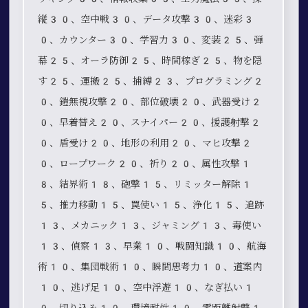
縦30、空中戦30、データ攻撃30、迷彩3
0、カウンター30、学習力30、変装25、弾
幕25、オーラ防御25、時間稼ぎ25、物を隠
す25、運搬25、捕縛23、プログラミング2
0、鎧無視攻撃20、部位破壊20、武器受け2
0、早着替え20、スナイパー20、援護射撃2
0、盾受け20、地形の利用20、マヒ攻撃2
0、ロープワーク20、祈り20、属性攻撃1
8、結界術18、砲撃15、リミッター解除1
5、推力移動15、罠使い15、浄化15、追跡
13、メカニック13、ジャミング13、毒使い
13、偵察13、早業10、戦闘知識10、航海
術10、集団戦術10、瞬間思考力10、道案内
10、逃げ足10、空中浮遊10、なぎ払い1
0、切り込み10、環境耐性10、零距離射撃1