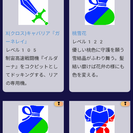
X(クロス)キャバリア『ガ
桃雪花
ーネレイ』
レベル122
レベル105
優しい桃色に守護を願う
制宙高速戦闘機『イルダ
雪結晶がふわり舞う。髪
ーナ』をコクピットとし
結い靡けば花弁の様にも
てドッキングする、リア
色を変える。
の専用機。
❢
❢