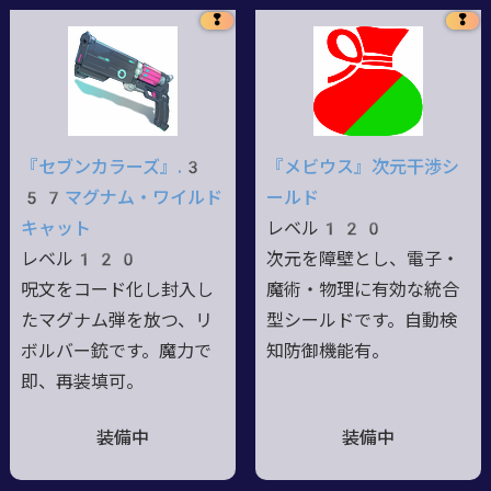
❢
❢
『セブンカラーズ』.3
『メビウス』次元干渉シ
57マグナム・ワイルド
ールド
キャット
レベル120
レベル120
次元を障壁とし、電子・
呪文をコード化し封入し
魔術・物理に有効な統合
たマグナム弾を放つ、リ
型シールドです。自動検
ボルバー銃です。魔力で
知防御機能有。
即、再装填可。
装備中
装備中