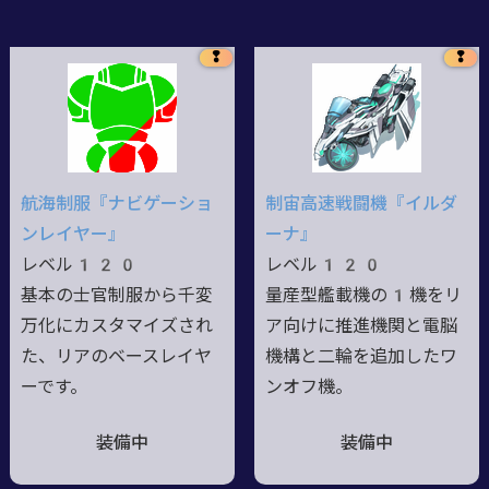
❢
❢
航海制服『ナビゲーショ
制宙高速戦闘機『イルダ
ンレイヤー』
ーナ』
レベル120
レベル120
基本の士官制服から千変
量産型艦載機の1機をリ
万化にカスタマイズされ
ア向けに推進機関と電脳
た、リアのベースレイヤ
機構と二輪を追加したワ
ーです。
ンオフ機。
装備中
装備中