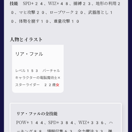
技能
SPD+24、WIZ+48、捕縛23、地形の利用2
0、マヒ攻撃20、ロープワーク20、武器落とし1
0、体勢を崩す10、重量攻撃10
人物とイラスト
リア・ファル
レベル153 バーチャル
キャラクターの電脳魔術士✕
スターライダー 22歳
女
リア・ファルの全技能
POW+144、SPD+384、WIZ+336、ハ
ッキング88、情報収集63、全力魔法33、操