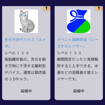
❢
❢
多元干渉デバイス『ヌァ
イベント報酬衣装『シー
ザ』
ズナルレイヤー』
レベル120
レベル120
電脳魔術製の、次元を裂
期間限定だったり実績解
き万物に干渉する魔剣型
除すると入手できる、水
デバイス。通常は銀虎猫
着などの各種着せ替えレ
の3Dキャラ。
イヤーです。
装備中
装備中