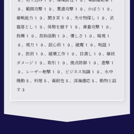
0、範囲攻撃10、貫通攻撃10、かばう10、
継戦能力10、聞き耳10、失せ物探し10、武
器落とし10、体勢を崩す10、重量攻撃10、
鼓舞10、救助活動10、優しさ10、暗視1
0、視力10、読心術10、破魔10、呪詛1
0、医術10、破壊工作10、目潰し10、継続
ダメージ10、取引10、拠点防御10、遊撃1
0、レーザー射撃10、ビジネス知識10、水中
機動5、料理5、毒耐性5、深海適応5、動物と話
す3