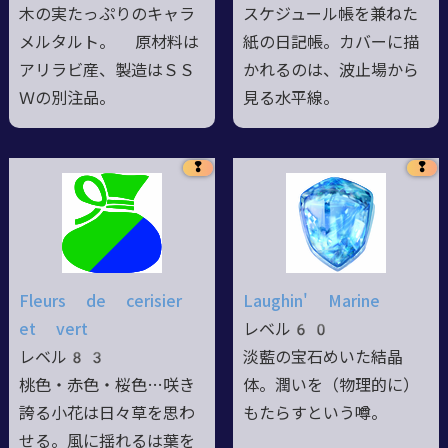
木の実たっぷりのキャラ
スケジュール帳を兼ねた
メルタルト。 原材料は
紙の日記帳。カバーに描
アリラビ産、製造はＳＳ
かれるのは、波止場から
Ｗの別注品。
見る水平線。
❢
❢
Fleurs de cerisier
Laughin' Marine
et vert
レベル60
レベル83
淡藍の宝石めいた結晶
桃色・赤色・桜色…咲き
体。潤いを（物理的に）
誇る小花は日々草を思わ
もたらすという噂。
せる。風に揺れるは葉を