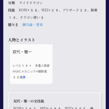
分類
ライドドラゴン
技能
POW+58、WIZ+29、ブリザード20、騎乗
10、ドラゴン使い5
贈り主
御乃森・雪音
人物とイラスト
双代・雅一
レベル151 多重人格者
のUDCメカニック✕闇医者
35歳
男
双代・雅一の全技能
POW+263、SPD+294、WIZ+505、凍