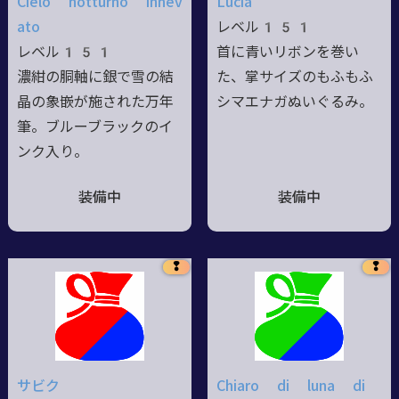
Cielo notturno innev
Lucia
ato
レベル151
レベル151
首に青いリボンを巻い
濃紺の胴軸に銀で雪の結
た、掌サイズのもふもふ
晶の象嵌が施された万年
シマエナガぬいぐるみ。
筆。ブルーブラックのイ
ンク入り。
装備中
装備中
❢
❢
サビク
Chiaro di luna di