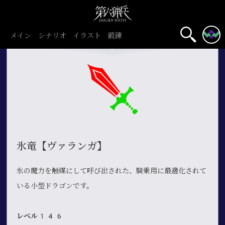
メイン
シナリオ
イラスト
鍛錬
氷竜【ヴァランガ】
氷の魔力を触媒にして呼び出された、騎乗用に最適化されて
いる小型ドラゴンです。
レベル146