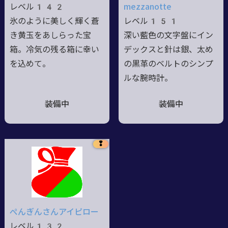
レベル142
mezzanotte
氷のように美しく輝く蒼
レベル151
き黄玉をあしらった宝
深い藍色の文字盤にイン
箱。冷気の残る箱に幸い
デックスと針は銀、太め
を込めて。
の黒革のベルトのシンプ
ルな腕時計。
装備中
装備中
❢
ぺんぎんさんアイピロー
レベル132