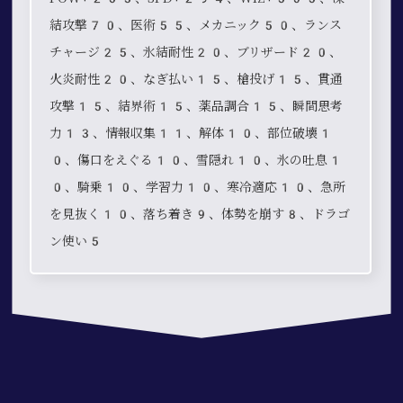
結攻撃70、医術55、メカニック50、ランス
チャージ25、氷結耐性20、ブリザード20、
火炎耐性20、なぎ払い15、槍投げ15、貫通
攻撃15、結界術15、薬品調合15、瞬間思考
力13、情報収集11、解体10、部位破壊1
0、傷口をえぐる10、雪隠れ10、氷の吐息1
0、騎乗10、学習力10、寒冷適応10、急所
を見抜く10、落ち着き9、体勢を崩す8、ドラゴ
ン使い5