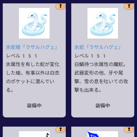
❢
❢
氷蛇槍「ラサルハグェ」
氷蛇「ラサルハグェ」
レベル151
レベル151
氷属性を有した蛇が変化
白鱗持つ氷属性の魔蛇。
した槍。有事以外は白衣
武器変形の他、牙や尾
のポケットに潜んでい
撃、雪の息を吐いての攻
る。
撃も出来る。
装備中
装備中
❢
❢