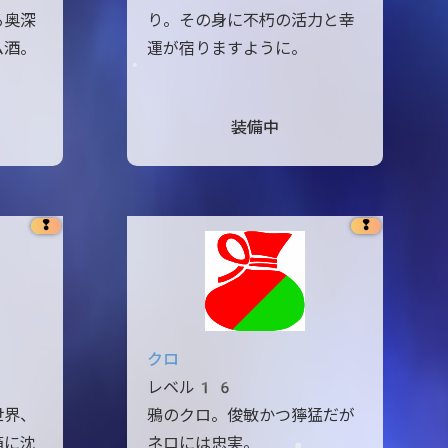
る奥深
り。その身に不朽の活力と幸
ム酒。
運が宿りますように。
装備中
❢
❢
クロ
レベル16
世界、
鴉のクロ。俊敏かつ獰猛だが
箱に沈
ネロには忠実。