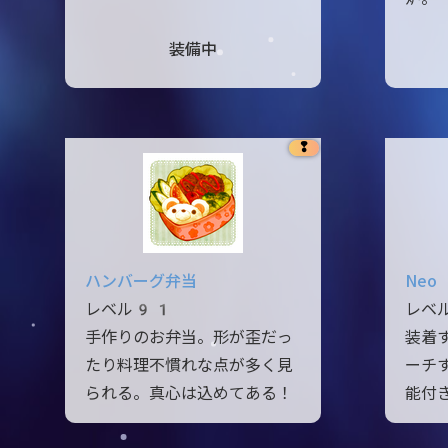
装備中
❢
ハンバーグ弁当
Neo 
レベル91
レベ
手作りのお弁当。形が歪だっ
装着
たり料理不慣れな点が多く見
ーチ
られる。真心は込めてある！
能付