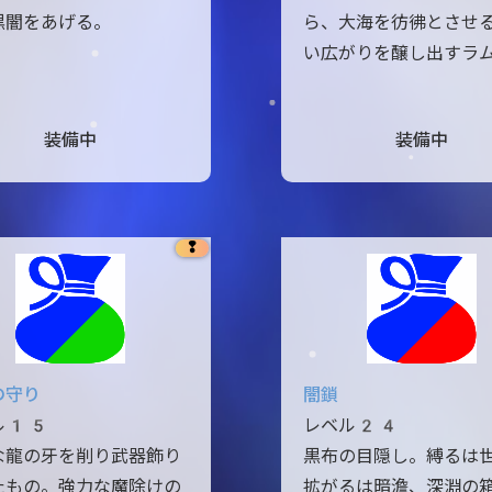
黒闇をあげる。
ら、大海を彷彿とさせ
い広がりを醸し出すラ
装備中
装備中
❢
の守り
闇鎖
ル15
レベル24
な龍の牙を削り武器飾り
黒布の目隠し。縛るは
たもの。強力な魔除けの
拡がるは暗澹、深淵の