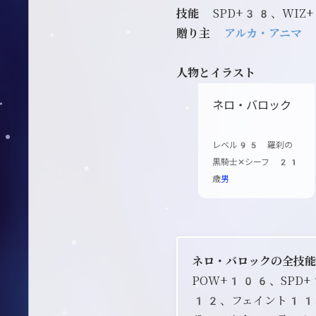
技能
SPD+38、WIZ
贈り主
アルカ・アニマ
人物とイラスト
ネロ・バロック
レベル95 羅刹の
黒騎士✕シーフ 21
歳
男
ネロ・バロックの全技
POW+106、SP
12、フェイント11