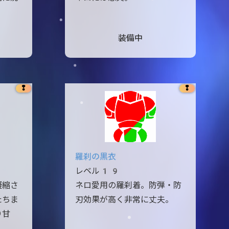
装備中
❢
❢
羅刹の黒衣
レベル19
凝縮さ
ネロ愛用の羅刹着。防弾・防
たちま
刃効果が高く非常に丈夫。
り甘