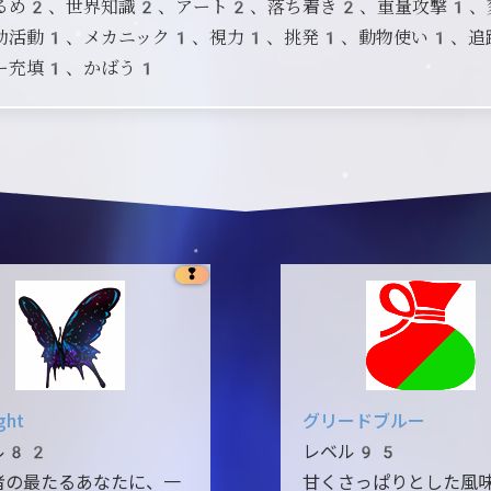
るめ2、世界知識2、アート2、落ち着き2、重量攻撃1、
助活動1、メカニック1、視力1、挑発1、動物使い1、追
ー充填1、かばう1
❢
ght
グリードブルー
ル82
レベル95
者の最たるあなたに、一
甘くさっぱりとした風