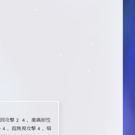
2回攻撃24、激痛耐性
い4、鎧無視攻撃4、暗