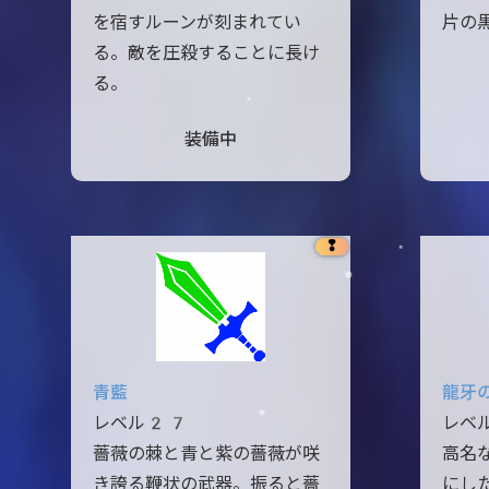
を宿すルーンが刻まれてい
片の
る。敵を圧殺することに長け
る。
装備中
❢
青藍
龍牙
レベル27
レベ
薔薇の棘と青と紫の薔薇が咲
高名
き誇る鞭状の武器。振ると薔
にし