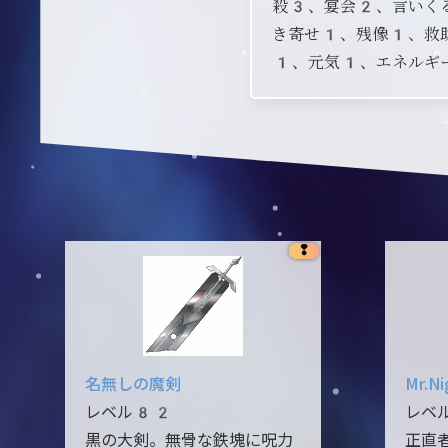
殺3、宴会2、言いく
き寄せ1、残像1、救
1、元気1、エネルギ
❢
名無しの魔剣
Mr.Ni
レベル82
レベ
黒の大剣。無骨な鉄塊に呪力
正直