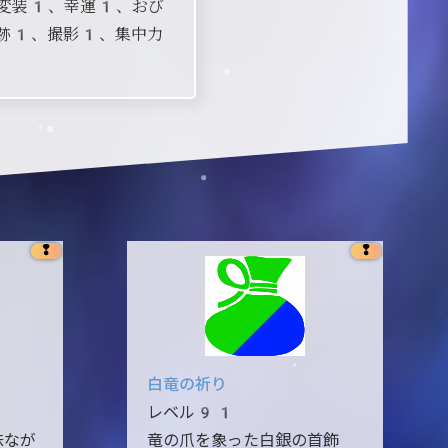
変装1、幸運1、おび
跡1、撮影1、集中力
❢
❢
白竜の祈り
レベル91
味なが
竜の爪を象った白銀の首飾