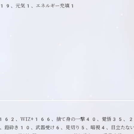
+19、元気1、エネルギー充填1
能
D+162、WIZ+166、捨て身の一撃40、覚悟35、
、鎧砕き10、武器受け6、見切り5、暗視4、目立たな