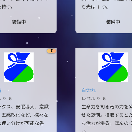
を持つ。
む光は1つ。
装備中
装備中
❢
香
白命丸
ル95
レベル95
ックス、安眠導入、意識
生命力を司る竜の力を
、五感敏化など、様々な
せた錠剤。摂取すると
の使い分けが可能な香
ち活力が漲る。ほんの
い。