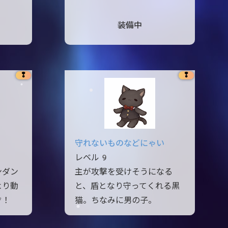
装備中
❢
❢
守れないものなどにゃい
レベル9
ンダン
主が攻撃を受けそうになる
より動
と、盾となり守ってくれる黒
ぞ！
猫。ちなみに男の子。