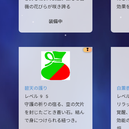
薇の花びらが咲き誇る
効果
装備中
❢
碧天の護り
白薫
レベル95
レベ
守護の祈りの宿る、空の欠片
リラ
を封じたごとき蒼い石。結ん
覚醒
で身につけられる紐つき。
効能
炉。