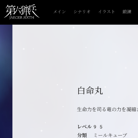
メイン
シナリオ
イラスト
鍛錬
白命丸
生命力を司る竜の力を凝縮
レベル95
分類
ミールキューブ