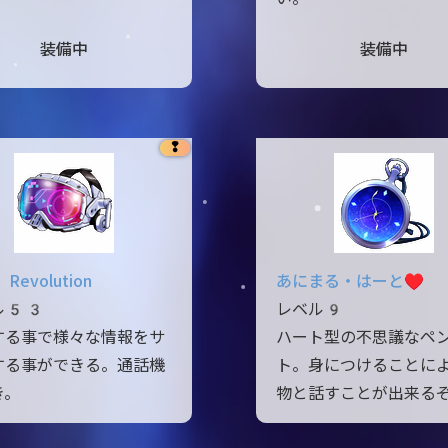
装備中
装備中
❢
Revolution
あにまる・はーと♥
ル53
レベル9
する事で様々な情報をサ
ハート型の不思議なペ
する事ができる。通話機
ト。身につけることに
き。
物と話すことが出来る