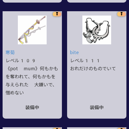
❢
❢
寒菊
bite
レベル109
レベル111
《pot mum》何もかも
おれだけのものでいて
を奪われて、何もかもを
与えられた 大嫌いで、
憎めない
装備中
装備中