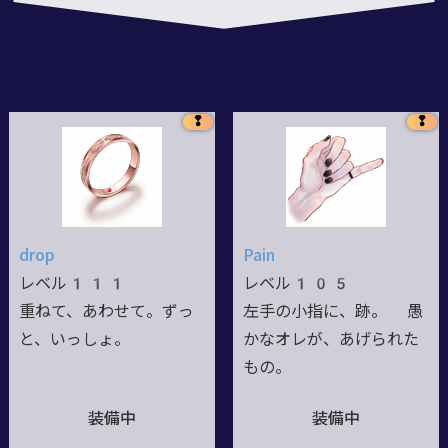
❢
❢
drop
Pain
レベル111
レベル105
重ねて、あわせて。ずっ
左手の小指に、跡。 愚
と、いっしょ。
かなオレが、あげられた
もの。
装備中
装備中