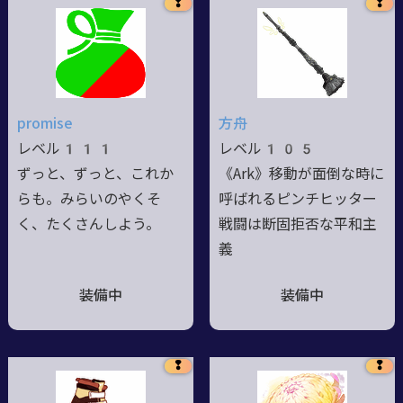
❢
❢
promise
方舟
レベル111
レベル105
ずっと、ずっと、これか
《Ark》移動が面倒な時に
らも。みらいのやくそ
呼ばれるピンチヒッター
く、たくさんしよう。
戦闘は断固拒否な平和主
義
装備中
装備中
❢
❢