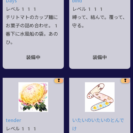
Days
bind
レベル111
レベル111
チリトマトのカップ麺に
縛って、結んで。覆って、
お菓子の詰め合わせ。1
守る。
番下に水風船の袋。あの
ひ。
装備中
装備中
❢
❢
tender
いたいのいたいのとんで
レベル111
け