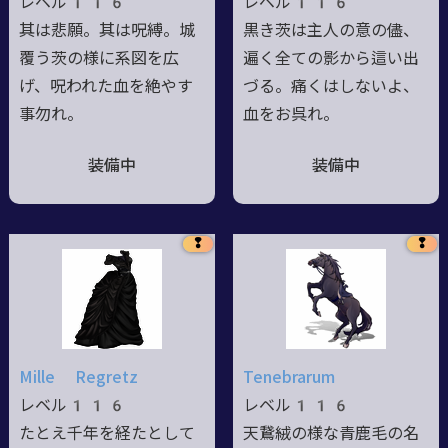
レベル116
レベル116
其は悲願。其は呪縛。城
黒き茨は主人の意の儘、
覆う茨の様に系図を広
遍く全ての影から這い出
げ、呪われた血を絶やす
づる。痛くはしないよ、
事勿れ。
血をお呉れ。
装備中
装備中
❢
❢
Mille Regretz
Tenebrarum
レベル116
レベル116
たとえ千年を経たとして
天鵞絨の様な青鹿毛の名