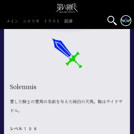
メイン
シナリオ
イラスト
鍛錬
Solemnis
愛した騎士の愛馬の名前を与えた純白の天馬。鞍はサイドサ
ドル。
レベル108