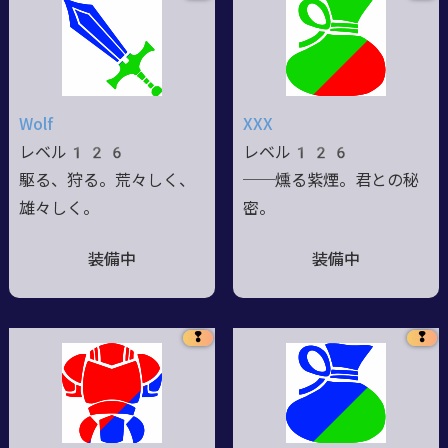
Wolf
XXX
レベル126
レベル126
駆る、狩る。荒々しく、
──燻る紫煙。君との秘
雄々しく。
密。
装備中
装備中
❢
❢