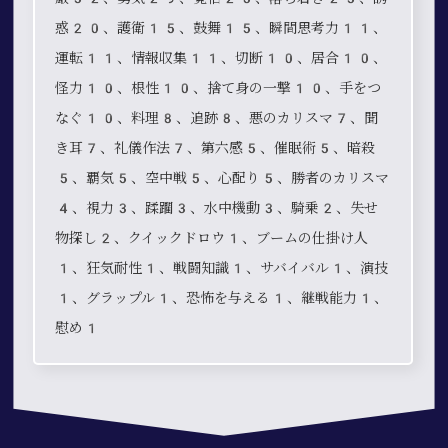
惑20、護衛15、鼓舞15、瞬間思考力11、
運転11、情報収集11、切断10、居合10、
怪力10、根性10、捨て身の一撃10、手をつ
なぐ10、料理8、追跡8、悪のカリスマ7、聞
き耳7、礼儀作法7、第六感5、催眠術5、暗殺
5、覇気5、空中戦5、心配り5、勝者のカリスマ
4、視力3、蹂躙3、水中機動3、騎乗2、失せ
物探し2、クイックドロウ1、ブームの仕掛け人
1、狂気耐性1、戦闘知識1、サバイバル1、演技
1、グラップル1、恐怖を与える1、継戦能力1、
慰め1