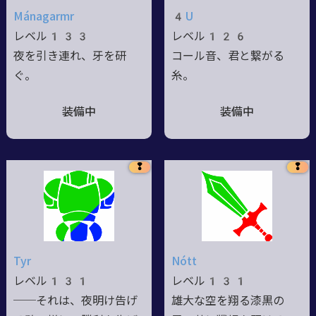
Mánagarmr
4U
レベル133
レベル126
夜を引き連れ、牙を研
コール音、君と繋がる
ぐ。
糸。
装備中
装備中
❢
❢
Tyr
Nótt
レベル131
レベル131
──それは、夜明け告げ
雄大な空を翔る漆黒の