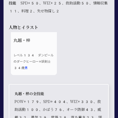
技能
SPD+50、WIZ+25、救助活動50、情報収集
11、料理2、失せ物探し2
人物とイラスト
丸越・梓
レベル134 ダンピール
のダークヒーロー✕妖剣士
34歳
男
丸越・梓の全技能
POW+179、SPD+404、WIZ+330、救
助活動100、かばう76、オーラ防御43、威
厳32、勇気29、覚悟28、落ち着き23、誘