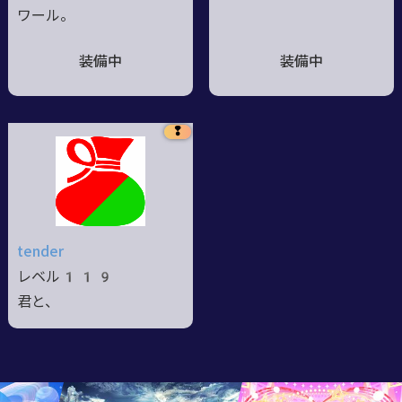
ワール。
装備中
装備中
❢
tender
レベル119
君と、