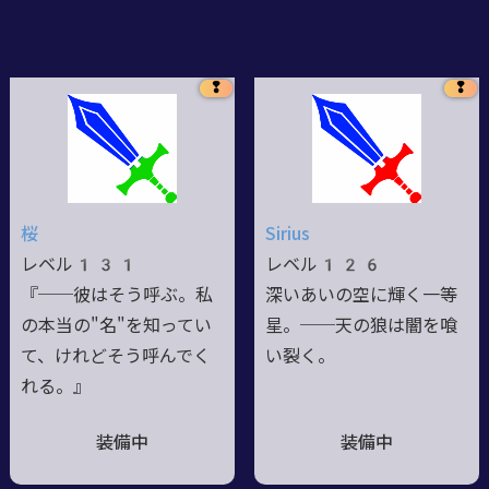
❢
❢
桜
Sirius
レベル131
レベル126
『──彼はそう呼ぶ。私
深いあいの空に輝く一等
の本当の"名"を知ってい
星。──天の狼は闇を喰
て、けれどそう呼んでく
い裂く。
れる。』
装備中
装備中