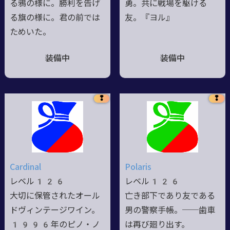
る鴉の様に。勝利を告げ
勇。共に戦場を駆ける
る旗の様に。君の前では
友。『ヨル』
ためいた。
装備中
装備中
❢
❢
Cardinal
Polaris
レベル126
レベル126
大切に保管されたオール
亡き部下であり友である
ドヴィンテージワイン。
男の警察手帳。──歯車
1996年のピノ・ノ
は再び廻り出す。