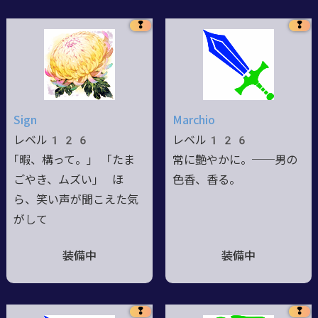
❢
❢
Sign
Marchio
レベル126
レベル126
｢暇、構って。｣ ｢たま
常に艶やかに。──男の
ごやき、ムズい｣ ほ
色香、香る。
ら、笑い声が聞こえた気
がして
装備中
装備中
❢
❢