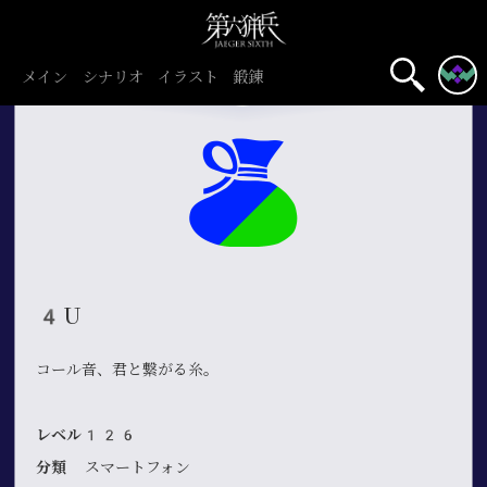
メイン
シナリオ
イラスト
鍛錬
4U
コール音、君と繋がる糸。
レベル126
分類
スマートフォン