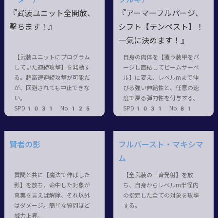
『武装ユニット全開放、
『アーマーフルパージ、
撃ちます！』
シフト【テンペスト】！
一気に決めます！』
【武装ユニットにプログラム
自身の肉体を【覆う装甲をパ
していた連続攻撃】を発動す
ージし直結してビームサーベ
る。超高速連続攻撃が可能だ
ル】に変え、レベルmまで伸
が、回避されても中止できな
びる強い伸縮性と、任意の速
い。
度で戻る弾力性を付与する。
SPD1031 No.125
SPD1031 No.81
賢者の影
フルバースト・マキシマ
ム
質問と共に【魔法で伸ばした
【全武装の一斉発射】を放
影】を放ち、命中した対象が
ち、自身からレベルm半径内
真実を言えば解除、それ以外
の指定した全ての対象を攻撃
はダメージ。簡単な質問ほど
する。
威力上昇。