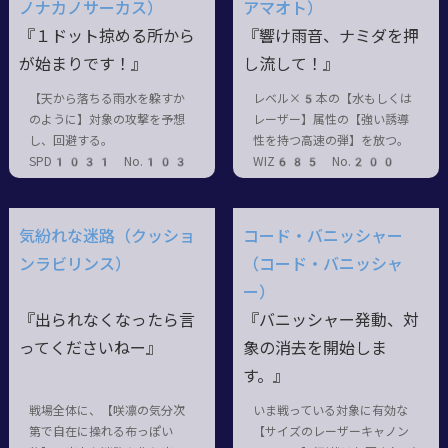
ノナカノサーカス）
アマオト）
『１ドット掠める所から
『響け雨音、ナミダを押
が始まりです！』
し流して！』
【天から落ちる雨水を躱すか
レベル×5本の【水もしくは
のように】対象の攻撃を予想
レーザー】属性の【強い誘導
し、回避する。
性を持つ高速の弾】を放つ。
SPD1031 No.103
WIZ685 No.200
気紛れな迷路（クッショ
コード・バニッシャー
ンラビリンス）
（コード・バニッシャ
ー）
『出られなくなったら言
『バニッシャー発動、対
ってくださいねー』
象の消去を開始しま
す。』
戦場全体に、【咲凛の気分次
いま戦っている対象に有効な
第で自在に操れる布っぽい
【サイズのレーザーキャノン