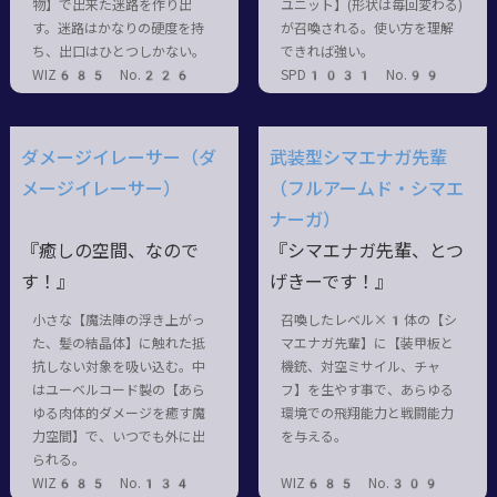
物】で出来た迷路を作り出
ユニット】(形状は毎回変わる)
す。迷路はかなりの硬度を持
が召喚される。使い方を理解
ち、出口はひとつしかない。
できれば強い。
WIZ685 No.226
SPD1031 No.99
ダメージイレーサー（ダ
武装型シマエナガ先輩
メージイレーサー）
（フルアームド・シマエ
ナーガ）
『癒しの空間、なので
『シマエナガ先輩、とつ
す！』
げきーです！』
小さな【魔法陣の浮き上がっ
召喚したレベル×1体の【シ
た、髪の結晶体】に触れた抵
マエナガ先輩】に【装甲板と
抗しない対象を吸い込む。中
機銃、対空ミサイル、チャ
はユーベルコード製の【あら
フ】を生やす事で、あらゆる
ゆる肉体的ダメージを癒す魔
環境での飛翔能力と戦闘能力
力空間】で、いつでも外に出
を与える。
られる。
WIZ685 No.134
WIZ685 No.309