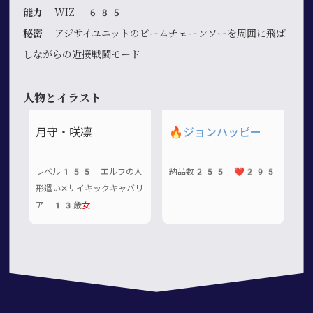
能力
WIZ 685
秘密
アジサイユニットのビームチェーンソーを周囲に飛ば
しながらの近接戦闘モード
人物とイラスト
月守・咲凛
🔥
ジョンハッピー
レベル155 エルフの人
納品数255 ❤️295
形遣い✕サイキックキャバリ
ア 13歳
女