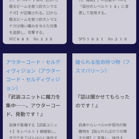
極太ビームを放つ巨大シマエ
「自分のレベル×10」に変
ナガ】が召喚される。口から
更して使用する。
極太ビームを放つ巨大シマエ
ナガは強い痛みを与えた対象
を追跡し、攻撃する。
WIZ685 No.235
SPD1031 No.210
アウターコード・セルデ
破られる宿命持つ物（フ
ィヴィジョン（アウター
スマバリーン）
コード・セルディヴィジ
ョン）
『武装ユニットに魔力を
『話は聞かせてもらった
集中……。アウターコー
のです！』
ド、発動です！』
自身が装備する【武装ユニッ
自身からレベルm半径内の無
ト】をレベル×1個複製し、
機物を【貼られたばかりの障
念力で全てばらばらに操作す
子や襖】に変換し、操作す