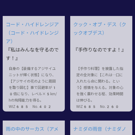
コード・ハイドレンジア
クック・オブ・デス（ク
（コード・ハイドレンジ
ックオブデス）
ア）
『私はみんなを守るので
『手作りなのですよ！』
す！』
自身の【装備するアジサイユ
【手作り料理】を披露した指
ニットが輝く状態】になり、
定の全対象に【これは…口に
【アジサイの花のように周囲
入れたら命に関わる。とい
を取り囲む】事で回避率が1
う】感情を与える。対象の心
0倍になり、レベル×5km/
を強く震わせる程、効果時間
hの飛翔能力を得る。
は伸びる。
WIZ685 No.402
WIZ685 No.260
雨の中のサーカス（アメ
ナミダの雨音（ナミダノ