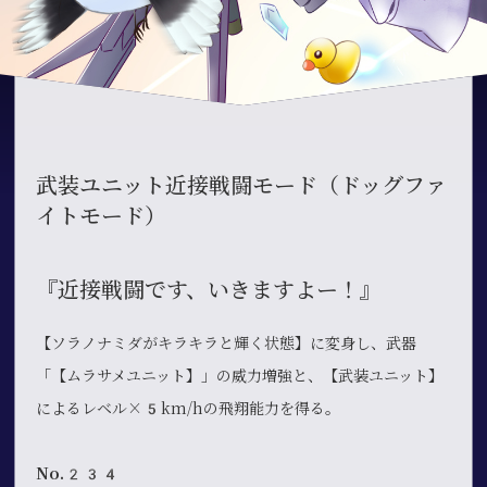
武装ユニット近接戦闘モード（ドッグファ
イトモード）
『近接戦闘です、いきますよー！』
【ソラノナミダがキラキラと輝く状態】に変身し、武器
「【ムラサメユニット】」の威力増強と、【武装ユニット】
によるレベル×5km/hの飛翔能力を得る。
No.234