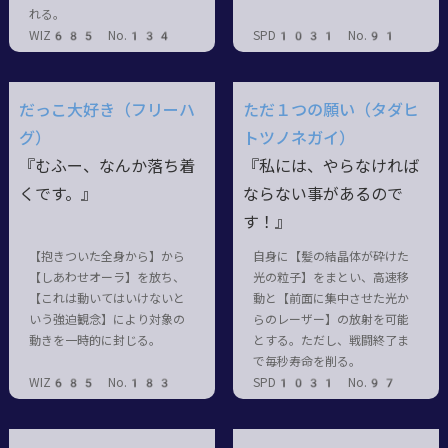
れる。
WIZ685 No.134
SPD1031 No.91
だっこ大好き（フリーハ
ただ１つの願い（タダヒ
グ）
トツノネガイ）
『むふー、なんか落ち着
『私には、やらなければ
くです。』
ならない事があるので
す！』
【抱きついた全身から】から
自身に【髪の結晶体が砕けた
【しあわせオーラ】を放ち、
光の粒子】をまとい、高速移
【これは動いてはいけないと
動と【前面に集中させた光か
いう強迫観念】により対象の
らのレーザー】の放射を可能
動きを一時的に封じる。
とする。ただし、戦闘終了ま
で毎秒寿命を削る。
WIZ685 No.183
SPD1031 No.97