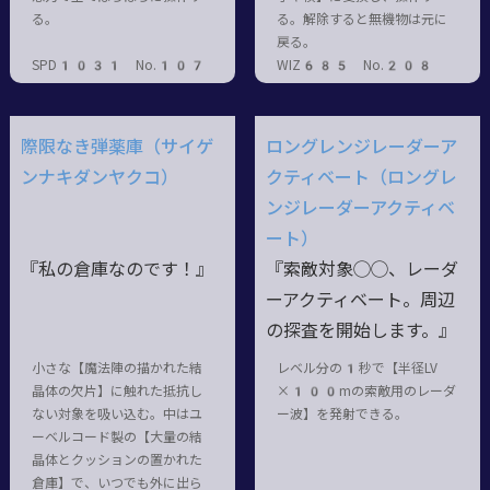
る。
る。解除すると無機物は元に
戻る。
SPD1031 No.107
WIZ685 No.208
際限なき弾薬庫（サイゲ
ロングレンジレーダーア
ンナキダンヤクコ）
クティベート（ロングレ
ンジレーダーアクティベ
ート）
『私の倉庫なのです！』
『索敵対象◯◯、レーダ
ーアクティベート。周辺
の探査を開始します。』
小さな【魔法陣の描かれた結
レベル分の1秒で【半径LV
晶体の欠片】に触れた抵抗し
×100mの索敵用のレーダ
ない対象を吸い込む。中はユ
ー波】を発射できる。
ーベルコード製の【大量の結
晶体とクッションの置かれた
倉庫】で、いつでも外に出ら