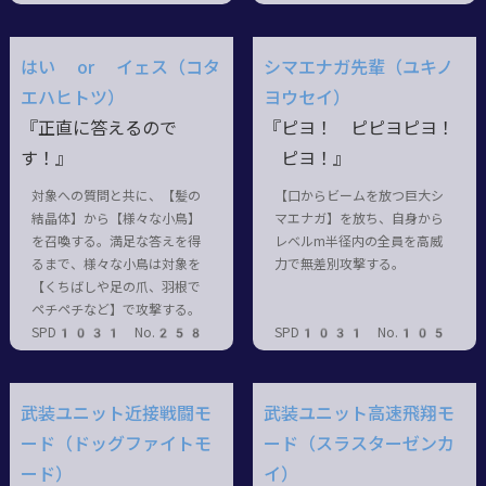
はい or イェス（コタ
シマエナガ先輩（ユキノ
エハヒトツ）
ヨウセイ）
『正直に答えるので
『ピヨ！ ピピヨピヨ！
す！』
ピヨ！』
対象への質問と共に、【髪の
【口からビームを放つ巨大シ
結晶体】から【様々な小鳥】
マエナガ】を放ち、自身から
を召喚する。満足な答えを得
レベルm半径内の全員を高威
るまで、様々な小鳥は対象を
力で無差別攻撃する。
【くちばしや足の爪、羽根で
ペチペチなど】で攻撃する。
SPD1031 No.258
SPD1031 No.105
武装ユニット近接戦闘モ
武装ユニット高速飛翔モ
ード（ドッグファイトモ
ード（スラスターゼンカ
ード）
イ）