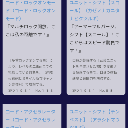
コード・ロックオンモー
ユニット・シフト【スコ
ド（コード・ロックオン
ール】（カゼノナカニタ
モード）
ナビクツルギ）
『マルチロック開放、こ
『アーマーフルパージ、
こは私の距離です！』
シフト【スコール】！こ
こからはスピード勝負で
す！』
【多重ロックオンする事】に
自身が装備する【武装ユニッ
より、レベルの二乗mまでの
トを合体させた物】を変形さ
視認している対象を、【連結
せ騎乗する事で、自身の移動
火線砲とミサイル及びキャノ
速度と戦闘力を増強する。
ン砲斉射】で攻撃する。
SPD1031 No.113
SPD1031 No.88
コード・アクセラレータ
ユニット・シフト【テン
ー（コード・アクセラレ
ペスト】（アラシトマウ
ーター）
ツルギ）