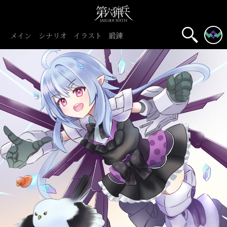
メイン
シナリオ
イラスト
鍛錬