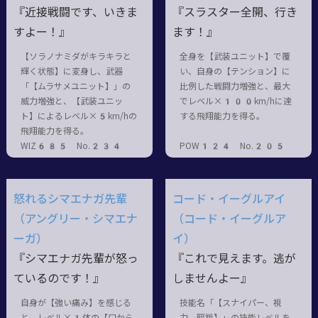
『近接戦闘です、いきま
『スラスター全開、行き
すよー！』
ます！』
【ソラノナミダがキラキラと
全身を【武装ユニット】で覆
輝く状態】に変身し、武器
い、自身の【テンション】に
「【ムラサメユニット】」の
比例した戦闘力増強と、最大
威力増強と、【武装ユニッ
でレベル×100km/hに達
ト】によるレベル×5km/hの
する飛翔能力を得る。
飛翔能力を得る。
WIZ685 No.234
POW124 No.205
怒れるシマエナガ先輩
コード・イーグルアイ
（アングリー・シマエナ
（コード・イーグルア
ーガ）
イ）
『シマエナガ先輩が怒っ
『これで見えます。逃が
ているのです！』
しませんよー』
自身が【強い痛み】を感じる
技能名「【スナイパー、視
と、レベル×1体の【口から
力、暗視】」の技能レベルを