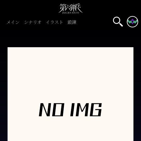
メイン
シナリオ
イラスト
鍛錬