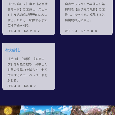
【指を鳴らす】事で【高速戦
自身からレベルm半径内の無
闘モード】に変身し、スピー
機物を【超次元の竜巻】に変
ドと反応速度が爆発的に増大
換し、操作する。解除すると
する。ただし、解除するまで
無機物は元に戻る。
毎秒寿命を削る。
SPD43 No.202
WIZ34 No.208
咎力封じ
【手枷】【猿轡】【拘束ロー
プ】を対象に放ち、命中した
対象の攻撃力を減らす。全て
命中するとユーベルコードを
封じる。
SPD43 No.87