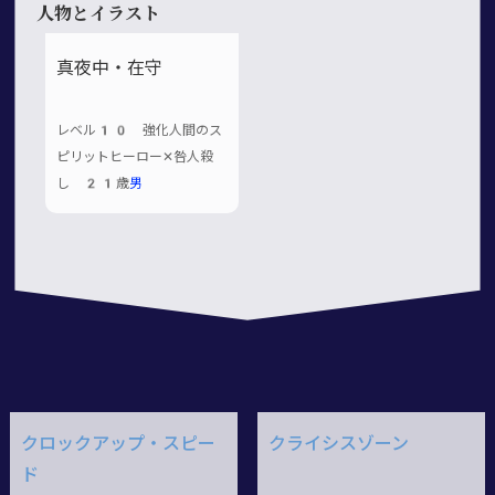
人物とイラスト
真夜中・在守
レベル10 強化人間のス
ピリットヒーロー✕咎人殺
し 21歳
男
クロックアップ・スピー
クライシスゾーン
ド