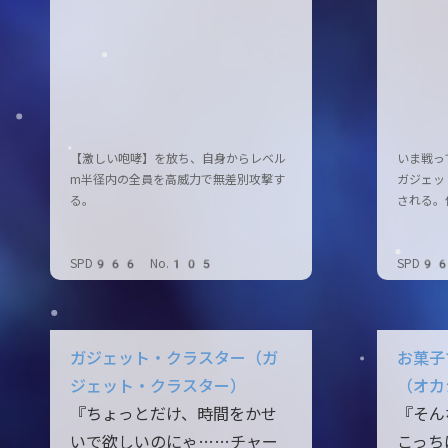
【激しい咆哮】を放ち、自身からレベル
いま戦っ
m半径内の全員を高威力で無差別攻撃す
ガジェッ
る。
される。
SPD966 No.105
SPD9
ガジェット・クラスター（ガ
お菓子
ジェット・クラスター）
（オカ
『ちょっとだけ、時間をかせ
『そん
いで欲しいのにゃ……チャー
こっち