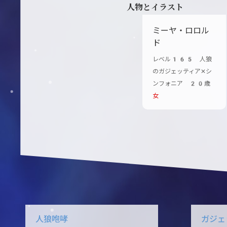
人物とイラスト
ミーヤ・ロロル
ド
レベル165 人狼
のガジェッティア✕シ
ンフォニア 20歳
女
人狼咆哮
ガジェ