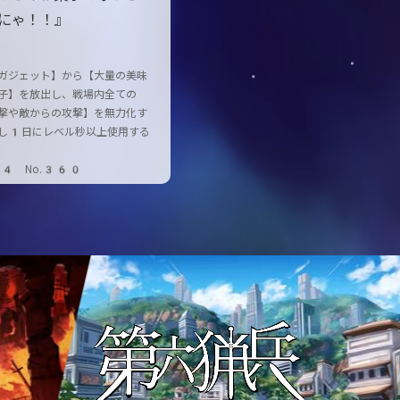
にゃ！！』
ガジェット】から【大量の美味
子】を放出し、戦場内全ての
撃や敵からの攻撃】を無力化す
し1日にレベル秒以上使用する
74 No.360