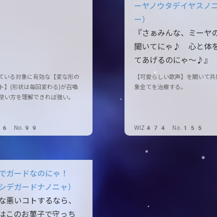
ーヤノウタデイヤスノ
ー）
『さぁみんな、ミーヤ
聞いてにゃ♪ 心と体
てあげるのにゃ～♪』
ている対象に有効な【変な形の
【可愛らしい歌声】を聞いて共
ト】(形状は毎回変わる)が召喚
象全てを治療する。
使い方を理解できれば強い。
66 No.99
WIZ474 No.155
でガードなのにゃ！
シデガードナノニャ）
な悪いコトするなら、
はこのお菓子で守っち