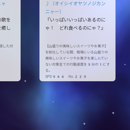
ニャ
♪（オイシイオヤツノジカン
ニャー）
の歌を
『いっぱいいっぱいあるのに
を癒し
ゃ！ どれ食べるのにゃ？』
感した対
【山盛りの美味しいスイーツやお菓子】
を給仕している間、戦場にいる山盛りの
美味しいスイーツやお菓子を楽しんでい
ない対象全ての行動速度を5分の1にす
る。
SPD966 No.229