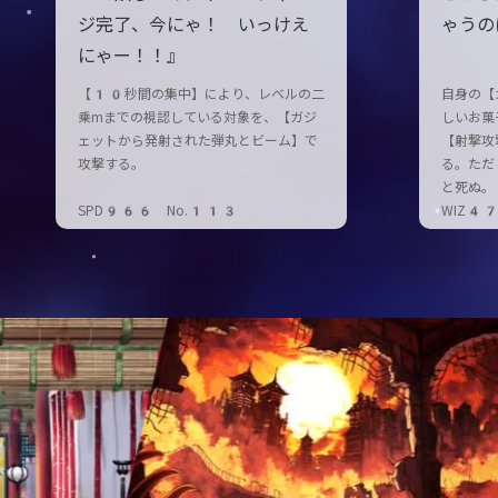
ジ完了、今にゃ！ いっけえ
ゃうの
にゃー！！』
【10秒間の集中】により、レベルの二
自身の【
乗mまでの視認している対象を、【ガジ
しいお菓
ェットから発射された弾丸とビーム】で
【射撃攻
攻撃する。
る。ただ
と死ぬ。
SPD966 No.113
WIZ4