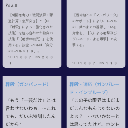
ねぇ』
【瞬間思考力・戦闘演算・弾
【戦術勘とAI「マルガリータ」
道計算・急所突き】と【UC
のサポート】により、レベル
「射殺」によって強化された
の二乗mまでの視認している
技能】を組み合わせた独自の
対象を、【矢による射撃及び
技能「【射手の眼光】」を使
グレネードによる爆撃】で攻
用する。技能レベルは「自分
撃する。
のレベル×10」。
SPD1087 No.260
1
SPD1087 No.113
轢殺（ガンパレード）
轢殺・適応（ガンパレー
ド・インプルーブ）
『もう「一芸だけ」とは
『この子の限界はまだま
言わせないわぁ。…これ
だこんなもんじゃないの
でも、だいぶ特訓したん
よぉ？ …ないかなーと
だから』
は思ってたけど、ホント