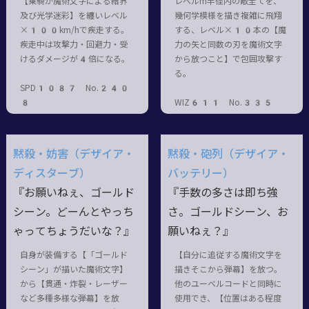
【乗騎が魔術文字による結界
レベルm半径内の敵全てを、
及び光学迷彩】を纏いレベル
幾何学模様を描き複雑に飛翔
×100km/hで疾走する。
する、レベル×10本の【魔
疾走中は攻撃力・回避力・受
力の矢と同数の刃を魔術文字
けるダメージが4倍になる。
から放つこと】で包囲攻撃す
る。
SPD1087 No.240
8
WIZ611 No.335
黙殺・妨害（デザイア・
黙殺・砲列（デザイア・
ディスターブ）
バッテリー）
『お願いねぇ、ゴールド
『手数の多さは即ち強
シーン。どーんとやっち
さ。ゴールドシーン、お
ゃってちょうだいな？』
願いねぇ？』
自身が装備する【「ゴールド
【自分に追従する魔術文字を
シーン」が描いた魔術文字】
描きそこから弾幕】を放つ。
から【貫通・炸裂・レーザー
他のユーベルコードと同時に
など多種多様な弾幕】を放
使用でき、【位置はある程度