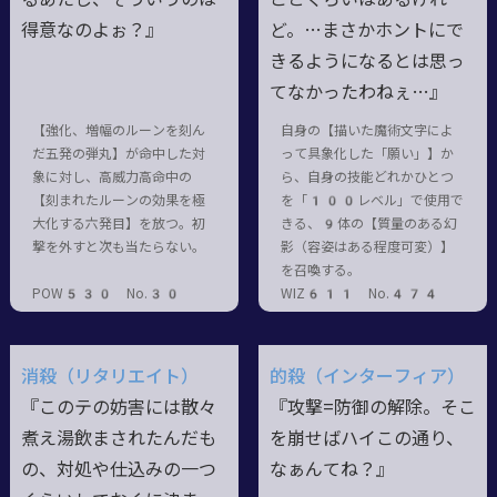
得意なのよぉ？』
ど。…まさかホントにで
きるようになるとは思っ
てなかったわねぇ…』
【強化、増幅のルーンを刻ん
自身の【描いた魔術文字によ
だ五発の弾丸】が命中した対
って具象化した「願い」】か
象に対し、高威力高命中の
ら、自身の技能どれかひとつ
【刻まれたルーンの効果を極
を「100レベル」で使用で
大化する六発目】を放つ。初
きる、9体の【質量のある幻
撃を外すと次も当たらない。
影（容姿はある程度可変）】
を召喚する。
POW530 No.30
WIZ611 No.474
消殺（リタリエイト）
的殺（インターフィア）
『このテの妨害には散々
『攻撃=防御の解除。そこ
煮え湯飲まされたんだも
を崩せばハイこの通り、
の、対処や仕込みの一つ
なぁんてね？』