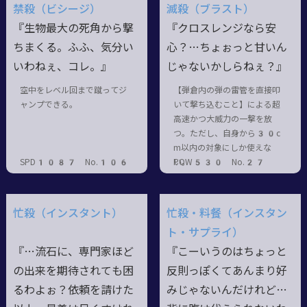
禁殺（ビシージ）
滅殺（ブラスト）
『生物最大の死角から撃
『クロスレンジなら安
ちまくる。ふふ、気分い
心？…ちょぉっと甘いん
いわねぇ、コレ。』
じゃないかしらねぇ？』
空中をレベル回まで蹴ってジ
【弾倉内の弾の雷管を直接叩
ャンプできる。
いて撃ち込むこと】による超
高速かつ大威力の一撃を放
つ。ただし、自身から30c
m以内の対象にしか使えな
SPD1087 No.106
い。
POW530 No.27
忙殺（インスタント）
忙殺・料餐（インスタン
ト・サプライ）
『…流石に、専門家ほど
『こーいうのはちょっと
の出来を期待されても困
反則っぽくてあんまり好
るわよぉ？依頼を請けた
みじゃないんだけれど…