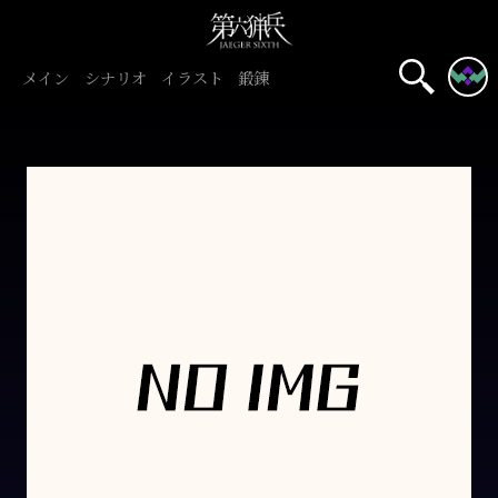
メイン
シナリオ
イラスト
鍛錬