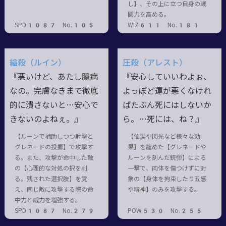
し】、その上に立つ自身の戦
闘力を高める。
SPD1087 No.105
WIZ611 No.181
縊殺（ルイン）
圧殺（アレスト）
『悪いけど、あたし臆病
『安心していいわよぉ、
なの。完膚なきまで徹底
よっぽど運が悪くなけれ
的に潰さないと…安心で
ばたぶん死にはしないか
きないのよねぇ。』
ら。…死には、ね？』
【ルーンで補助しつつ射撃と
【催涙や閃光など様々な効
グレネードの投擲】で攻撃す
果】を籠めた【グレネードや
る。また、攻撃が命中した敵
ルーンを刻んだ銃弾】による
の【心理的な対処の択を削
一撃で、肉体を傷つけずに対
る。残された選択肢】を覚
象の【身体を拘束したり五感
え、同じ敵に攻撃する際の命
や精神】のみを攻撃する。
中力と威力を増強する。
SPD1087 No.279
POW530 No.255