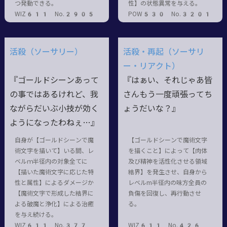
つ発動できる。
性】の状態異常を与える。
WIZ611 No.2905
POW530 No.3201
活殺（ソーサリー）
活殺・再起（ソーサリ
ー・リアクト）
『ゴールドシーンあって
『はぁい、それじゃあ皆
の事ではあるけれど、我
さんもう一度頑張ってち
ながらだいぶ小技が効く
ょうだいな？』
ようになったわねぇ…』
自身が【ゴールドシーンで魔
【ゴールドシーンで魔術文字
術文字を描いて】いる間、レ
を描くこと】によって【肉体
ベルｍ半径内の対象全てに
及び精神を活性化させる領域
【描いた魔術文字に応じた特
結界】を発生させ、自身から
性と属性】によるダメージか
レベルm半径内の味方全員の
【魔術文字で形成した結界に
負傷を回復し、再行動させ
よる破魔と浄化】による治癒
る。
を与え続ける。
WIZ611 No.377
WIZ611 No.426