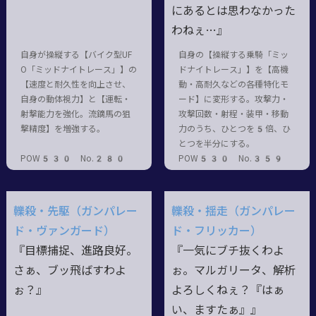
にあるとは思わなかった
わねぇ…』
自身が操縦する【バイク型UF
自身の【操縦する乗騎「ミッ
O「ミッドナイトレース」】の
ドナイトレース」】を【高機
【速度と耐久性を向上させ、
動・高耐久などの各種特化モ
自身の動体視力】と【運転・
ード】に変形する。攻撃力・
射撃能力を強化。流鏑馬の狙
攻撃回数・射程・装甲・移動
撃精度】を増強する。
力のうち、ひとつを5倍、ひ
とつを半分にする。
POW530 No.280
POW530 No.359
轢殺・先駆（ガンパレー
轢殺・揺走（ガンパレー
ド・ヴァンガード）
ド・フリッカー）
『目標捕捉、進路良好。
『一気にブチ抜くわよ
さぁ、ブッ飛ばすわよ
ぉ。マルガリータ、解析
ぉ？』
よろしくねぇ？『はぁ
い、ますたぁ』』