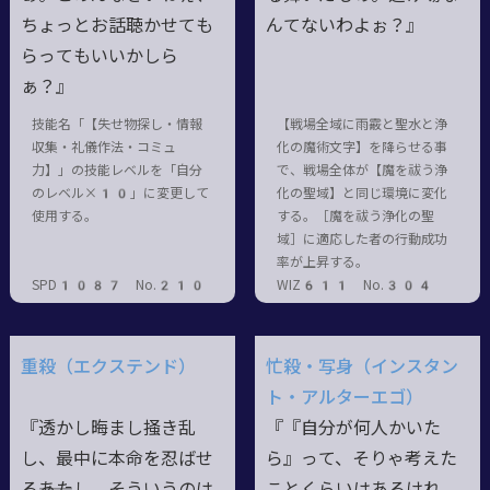
ちょっとお話聴かせても
んてないわよぉ？』
らってもいいかしら
ぁ？』
技能名「【失せ物探し・情報
【戦場全域に雨霰と聖水と浄
収集・礼儀作法・コミュ
化の魔術文字】を降らせる事
力】」の技能レベルを「自分
で、戦場全体が【魔を祓う浄
のレベル×10」に変更して
化の聖域】と同じ環境に変化
使用する。
する。［魔を祓う浄化の聖
域］に適応した者の行動成功
率が上昇する。
SPD1087 No.210
WIZ611 No.304
重殺（エクステンド）
忙殺・写身（インスタン
ト・アルターエゴ）
『透かし晦まし掻き乱
『『自分が何人かいた
し、最中に本命を忍ばせ
ら』って、そりゃ考えた
る――あたし、そういうのは
ことくらいはあるけれ