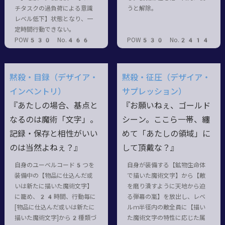
チタスクの過負荷による意識
うと解除。
レベル低下】状態となり、一
定時間行動できない。
POW530 No.466
POW530 No.2414
黙殺・目録（デザイア・
黙殺・征圧（デザイア・
インベントリ）
サプレッション）
『あたしの場合、基点と
『お願いねぇ、ゴールド
なるのは魔術「文字」。
シーン。ここら一帯、纏
記録・保存と相性がいい
めて「あたしの領域」に
のは当然よねぇ？』
して頂戴な？』
自身のユーベルコード5つを
自身が装備する【鉱物生命体
装備中の【物品に仕込んだ或
で描いた魔術文字】から【敵
いは新たに描いた魔術文字】
を磨り潰すように天地から迫
に籠め、24時間、行動毎に
る弾幕の嵐】を放出し、レベ
[物品に仕込んだ或いは新たに
ルｍ半径内の敵全員に【描い
描いた魔術文字]から2種類づ
た魔術文字の特性に応じた属