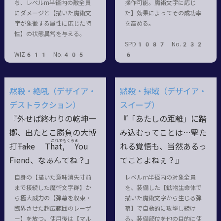
ち、レベルm半径内の敵全員
操作可能。魔術文字に応じ
にダメージと【描いた魔術文
た】効果によってその成功率
字が象徴する属性に応じた特
を高める。
性】の状態異常を与える。
SPD1087 No.232
WIZ611 No.405
6
黙殺・絶吼（デザイア・
黙殺・掃域（デザイア・
デストラクション）
スイープ）
『外せば終わりの乾坤一
『「あたしの距離」に踏
擲、出たとこ勝負の大博
み込むってことは…撃た
これでもくらえ
打――Take That,
You
れる覚悟も、当然あるっ
Fiend
、なぁんてね？』
てことよねぇ？』
自身の【描いた意味消失寸前
レベルｍ半径内の対象全員
まで接続した魔術文字群】か
を、装備した【鉱物生命体で
ら極大威力の【弾幕を収束・
描いた魔術文字から生じる弾
臨界させた超広範囲のレーザ
幕】で自動的に攻撃し続け
ー】を放つ。使用後は【マル
る。装備部位を他の目的に使