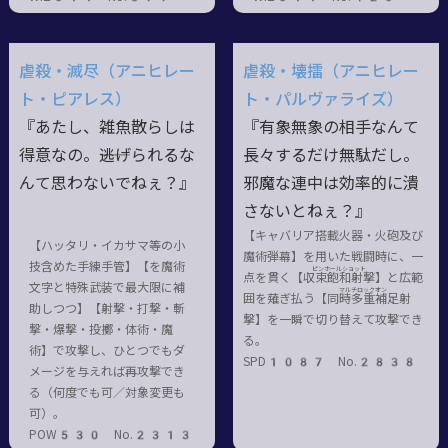
虐殺・滅尽（アニヒレー
虐殺・壊擂（アニヒレー
ト・ピアレス）
ト・パルヴァライズ）
『あたし、雑魚散らしは
『有象無象の相手なんて
得意なの。――逃げられるな
長々するだけ無駄だし。
んて思わないでねぇ？』
邪魔な連中は効率的に潰
さないとねぇ？』
【キャバリア搭載火器・火砲及び
【ハッタリ・イカサマ等の小
魔術弾幕】を用いた戦闘時に、一
技含めた手練手管】【を魔術
ピンホールショット
点を貫く【収束飽
和射撃
】と広範
文字と特殊武装で最大限に補
マルチロックオン
囲を薙ぎ払う【同時多
重補足
射
助しつつ】【射撃・打撃・斬
撃】を一瞬で切り替えて攻撃でき
撃・爆撃・投擲・体術・魔
る。
術】で攻撃し、ひとつでもダ
SPD1087 No.2838
メージを与えれば再攻撃でき
る（何度でも可／対象変更も
可）。
POW530 No.2313