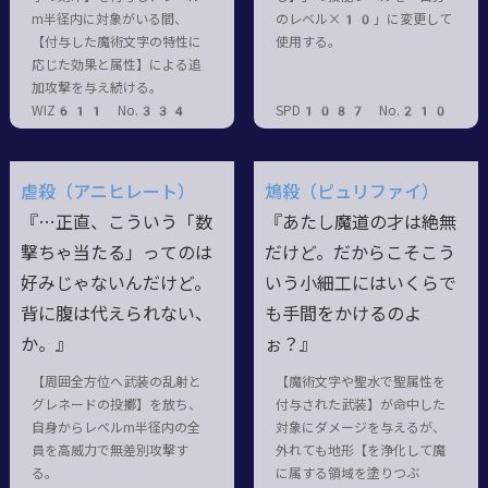
m半径内に対象がいる間、
のレベル×10」に変更して
【付与した魔術文字の特性に
使用する。
応じた効果と属性】による追
加攻撃を与え続ける。
WIZ611 No.334
SPD1087 No.210
虐殺（アニヒレート）
鴆殺（ピュリファイ）
『…正直、こういう「数
『あたし魔道の才は絶無
撃ちゃ当たる」ってのは
だけど。だからこそこう
好みじゃないんだけど。
いう小細工にはいくらで
背に腹は代えられない、
も手間をかけるのよ
か。』
ぉ？』
【周囲全方位へ武装の乱射と
【魔術文字や聖水で聖属性を
グレネードの投擲】を放ち、
付与された武装】が命中した
自身からレベルm半径内の全
対象にダメージを与えるが、
員を高威力で無差別攻撃す
外れても地形【を浄化して魔
る。
に属する領域を塗りつぶ