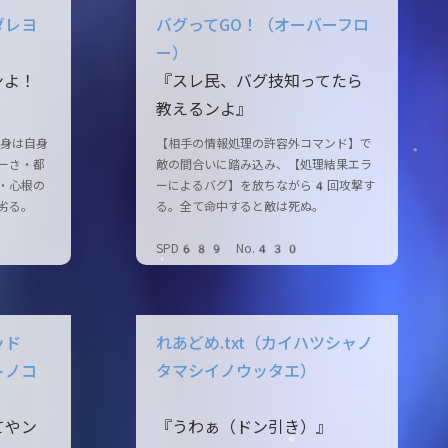
ダレヨ
バグってGO！（オーバーフロ
ー）
ンよ！
『スレ民、バグ技知ってたら
教えるンよ』
身は自身
【相手の情報処理の許容外コマンド】で
ーさ・都
敵の間合いに踏み込み、【処理結果エラ
・心根の
ーによるバグ】を放ちながら4回攻撃す
劣る。
る。全て命中すると敵は死ぬ。
SPD689 No.430
ッド
れあどめ.txt（カイハツシャノ
トノコ
タマシイノウッタエ）
てやン
『うわぁ（ドン引き）』