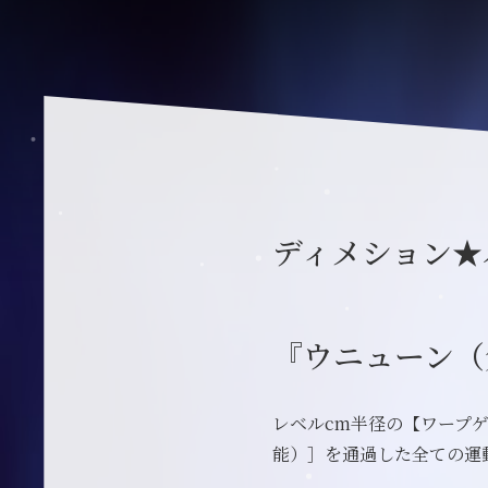
ディメション★
『ウニューン（
レベルcm半径の【ワープ
能）］を通過した全ての