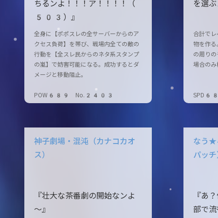
ちるンよ！！！ア
！！！！（
を選ぶ
503）』
全身に【ポポスレの全サーバーからのア
合計でレ
クセス負荷】を帯び、戦場内全ての敵の
物を作る
行動を【全スレ民からのネタ系スタンプ
の周りの
の嵐】で妨害可能になる。成功するとダ
場合のみ
メージと移動阻止。
POW689 No.2403
SPD6
神子劇場・混沌（カナコカオ
なう★
ス）
パッチ
『壮大な茶番劇の開始なンよ
『あ？
～』
部で流