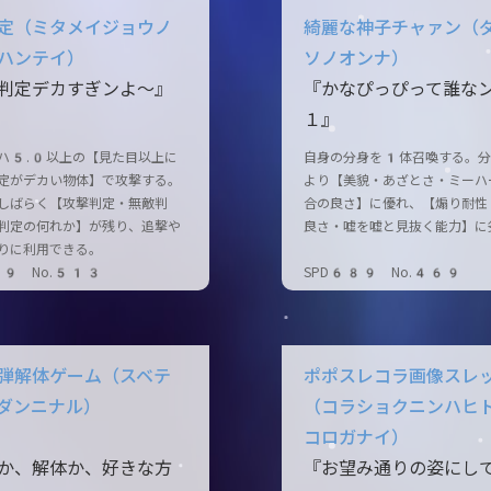
定（ミタメイジョウノ
綺麗な神子チャァン（
ハンテイ）
ソノオンナ）
判定デカすぎンよ～』
『かなぴっぴって誰な
１』
ハ5.0以上の【見た目以上に
自身の分身を1体召喚する。分
定がデカい物体】で攻撃する。
より【美貌・あざとさ・ミーハ
しばらく【攻撃判定・無敵判
合の良さ】に優れ、【煽り耐性
判定の何れか】が残り、追撃や
良さ・嘘を嘘と見抜く能力】に
りに利用できる。
89 No.513
SPD689 No.469
弾解体ゲーム（スベテ
ポポスレコラ画像スレ
ダンニナル）
（コラショクニンハヒ
コロガナイ）
か、解体か、好きな方
『お望み通りの姿にし