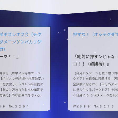
ポポスレオフ会（チク
押すな！（オシテクダ
ダメニンゲンバカリジ
カ）
ーマ！！』
『絶対に押すンじゃな
ヨ！！（超期待）』
備する【ポポスレ専用サーバ
【自分のダメージを敵に擦り付
【ポポスレVR会場化現実改変ハ
クドア】を自身に装着する。装
】を放出し、レベルｍ半径内の
全無敵になるが、［自分のダメ
【業火に包まれかねない羞恥を
に擦り付けるバックドア］を攻
史姿化】の状態異常を与える。
と自身に60倍ダメージを受
89 No.3201
WIZ689 No.3215