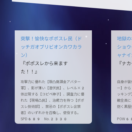
突撃！愉快なポポスレ民（ド
地獄の
ッチガオブリビオンカワカラ
ショウ
ン）
ャナイ
『ポポスレから来ます
『ナカ
た！！』
攻撃力に優れた【限凸廃課金アバター
自身が装
軍】、影が薄い【潜伏民】、レベル×2
ー】から
体出現する【コピペ神子】、調査力に優
ッキング
れた【現場凸民】、治癒力を持つ【ポポ
敵全員に
スレ技術部】、禁忌の【ポポスレ出禁
抱く黒歴
者】のいずれかを召喚し、使役する。
SPD689 No.2330
POW6