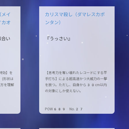
（メイ
カリスマ殺し（ダマレスカポ
ノカオ
ンタン）
似合い
『うっさい』
特効】を
【思考力を奪い壊れたレコードにする平
】(形状は
手打ち】による超高速かつ大威力の一撃
い方を理解
を放つ。ただし、自身から30cm以内
の対象にしか使えない。
POW689 No.27