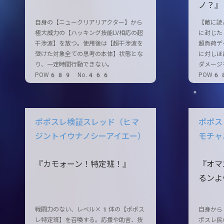
ノ？』
自身の【ニュークリアリアクター】から
【敵に読
極大威力の【ハッキング技能LV相応の超
に封じた
干渉波】を放つ。使用後は【超干渉波を
超負荷デ
受けた対象全ての思考の本体】状態とな
に対しほ
り、一定時間行動できない。
ダメージ
POW689 No.466
POW6
ポポスレ検証スレッド（ヒマ
ポポス
ジントイウナノシーアイエー）
モチャ
『カモォーン！特定班！』
『オマ
るンよ
戦闘力のない、レベル×1体の【ポポス
自身から
レ特定班】を召喚する。応援や助言、技
ポスレ民