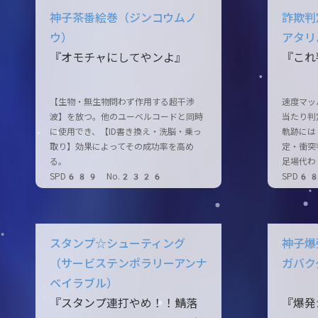
神子茶番絵巻（ジンコウムノ
詐欺判
ウ）
アタリ
『オモチャにしてやンよ』
『これ
【生物・無生物問わず作用する超干渉
速度マッ
波】を放つ。他のユーベルコードと同時
当たり判
に使用でき、【ID書き換え・洗脳・乗っ
軌跡には
取り】効果によってその成功率を高め
定・衝突
る。
足場代わ
SPD689 No.2326
SPD6
スタンプ☆シューティング
神子爆
（サービステンポラリーアンナ
ガバク
ベイラブル）
『スタンプ連打やめ！！鯖落
『爆発