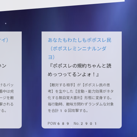
サイ）
あなたもわたしもポポスレ民
（ポポスレミンニナルンダ
ヨ）
いン
『ポポスレの規約ちゃんと読
めっつってるンよォ！』
けるバッ
【敵対する相手】が【ポポスレ民の思
着中は完
考】を生やした【言動・能力効果がネタ
ージを敵
化する無自覚大喜利】形態に変身する。
撃される
毎行動時、敵味方問わずランダムな対象
ける。
を合計10回攻撃する。
POW689 No.2901