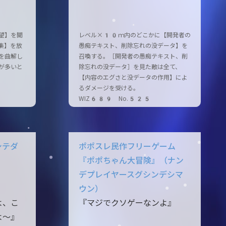
望】を聞
レベル×10ｍ内のどこかに【開発者の
集】を放
愚痴テキスト、削除忘れの没データ】を
を曲解し
召喚する。［開発者の愚痴テキスト、削
が多いと
除忘れの没データ］を見た敵は全て、
【内容のエグさと没データの作用】によ
るダメージを受ける。
WIZ689 No.525
シテダ
ポポスレ民作フリーゲーム
『ポポちゃん大冒険』（ナン
デプレイヤースグシンデシマ
ウン）
よ、こ
『マジでクソゲーなンよ』
よ～』