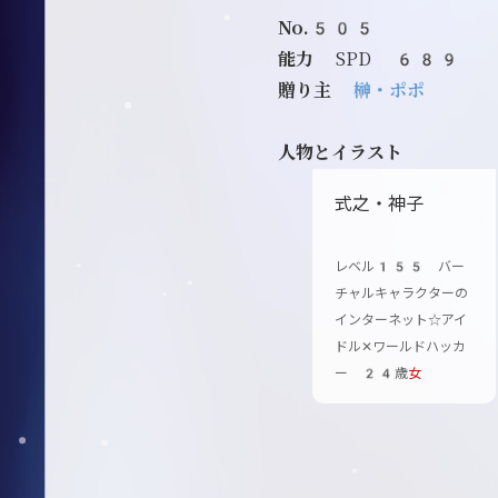
No.505
能力
SPD 689
贈り主
榊・ポポ
人物とイラスト
式之・神子
レベル155 バー
チャルキャラクターの
インターネット☆アイ
ドル✕ワールドハッカ
ー 24歳
女