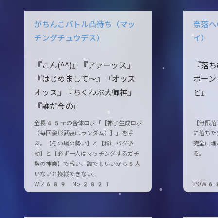
がちんこバトル凸待ち（マッ
奈落へ
チングチュウデス）
イ）
『こん(^^)』『アァーッス』
『落ち
『はじめまして〜』『オッス
ポーン
オッス』『ちくわぶ大御神』
ど』
『誰だ今の』
全長45ｍの合体ロボ「【神子生成ロボ
【無限落
（毎回姿形武装はランダム）】」を呼
に落ちた
ぶ。【その場の勢い】と【稀にバグ挙
完全に埋
動】と【必ず一人はマッチングするガチ
る。
勢の神業】で戦い、誰でもいいから5人
いないと操縦できない。
WIZ689 No.2821
POW6