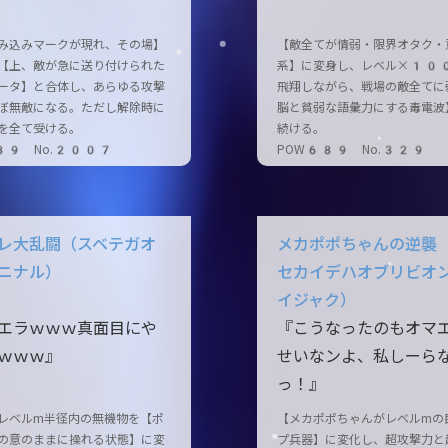
み込みマークが現れ、その場】
【敵全てが情弱・限界オタク・
【上、敵が急に送り付けられた
系】に変身し、レベル×100
ータ】と合体し、あらゆる攻撃
飛翔しながら、戦場の敵全てに
ぼ無敵になる。ただし解除時に
脳と貧弱な語彙力にする毒電波
を全て受ける。
続ける。
89 No.2007
POW689 No.329
レ大乱闘（スベテガオ
メカポポちゃんの逆襲
ニナル）
セカイデハオブリビオ
イジャク）
エラｗｗｗ真面目にや
『こうなったのもオマ
ｗｗｗ』
せいなンよ、私しーら
っ！』
レベルm半径内の無機物を【ポ
【メカポポちゃんがレベルmの
の意のままに操れる状態】に変
プ兵器】に変化し、超攻撃力と