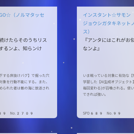
GO☆（ノルマタッセ
インスタント☆サモン
ジョウシガタキネット
ス）
続けたらそのうちリス
『アンタにはこれがお
するンよ、知らンけ
なンよ』
下する床抜けバグ】で掘った穴
いま戦っている対象に有効な【
対象を行動不能にする。また、
学習した【AI生成オブジェクト
められた者は骸の海に放逐され
毎回変わる)が召喚される。使
できれば強い。
89 No.2709
SPD689 No.99