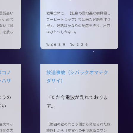
意識高い
戦場全体に、【無数の意地悪な初見殺し
km/hで
ブービートラップ】で出来た迷路を作り
弱い【頭
出す。迷路はかなりの硬度を持ち、出口
】を放ち
はひとつしかない。
WIZ689 No.226
（コノ
放送事故（シバラクオマチク
ンハサ
ダサイ）
エラの
『ただ今電波が乱れておりま
ない
す』
巨大マッ
【第四の壁の向こう側から発せられた危
超耐久力
機感】から【現実への干渉遮断コマン