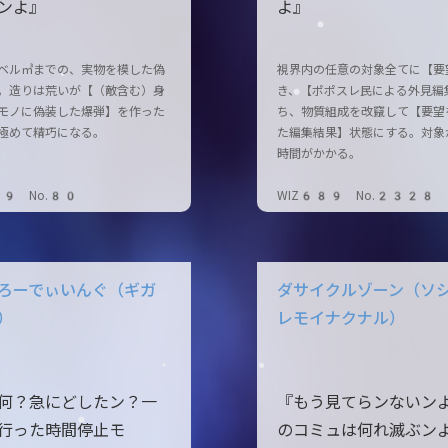
ンよ』
よ』
ベル㎥までの、実物を模した偽
視界内の任意の対象全てに【要
。造りは荒いが【（敵含む）身
き、【ポポスレ民による外見編
モノに偽装した爆弾】を作った
ち、物質組成を改竄して【要望
極めて精巧になる。
た編集結果】状態にする。対象
時間がかかる。
89 No.80
WIZ689 No.2328
ろーでぃいんぐ（ギガ
ダサイクルゾーン（ソ
）
レモイナクナル）
何？急にどしたン？一
『もう見てらンないン
行った時間停止モ
のコミュは何れ滅ぶン