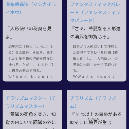
魔糸傀儡法（マシカイラ
ファンタスティックパレ
イホウ）
ード（ファンタスティッ
クパレード）
『人形使いの秘奥を見
『さぁ、華麗なる人形達
よ』
の演武を御覧じろ』
戦場内に【最大（レベル×１
自身が【人形遣い】で使用し
０）巻の魔糸】を放ち、命中
た道具全てをレベル秒間【萌
した対象全員の行動を自在に
擬人化】し、［人形遣い］の
操れる。ただし、13秒ごと
腕前に比例した強さで戦わせ
に自身の寿命を削る。
る。
WIZ568 No.2011
POW484 No.497
チラリズムマスター（チ
チラリズム（チラリズ
ラリズムマスター）
ム）
『意識の死角を突き、知
『2つ以上の事象がある
チラリズム
覚の内にいて認識の外に
時そこに境
界
が生じ