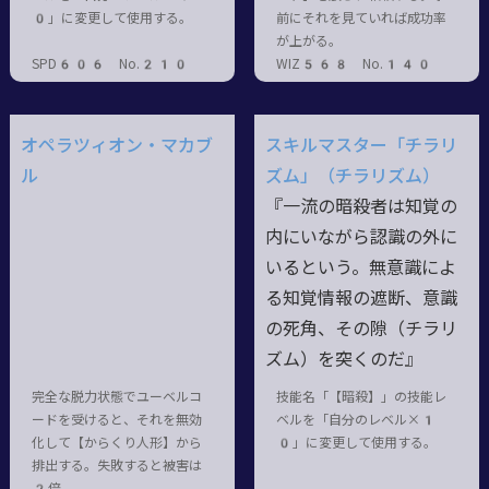
0」に変更して使用する。
前にそれを見ていれば成功率
が上がる。
SPD606 No.210
WIZ568 No.140
オペラツィオン・マカブ
スキルマスター「チラリ
ル
ズム」（チラリズム）
『一流の暗殺者は知覚の
内にいながら認識の外に
いるという。無意識によ
る知覚情報の遮断、意識
の死角、その隙（チラリ
ズム）を突くのだ』
完全な脱力状態でユーベルコ
技能名「【暗殺】」の技能レ
ードを受けると、それを無効
ベルを「自分のレベル×1
化して【からくり人形】から
0」に変更して使用する。
排出する。失敗すると被害は
2倍。