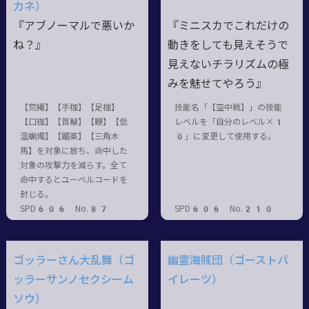
カネ）
『アブノーマルで悪いか
『ミニスカでこれだけの
ね？』
動きをしても見えそうで
見えないチラリズムの極
みを魅せてやろう』
【荒縄】【手枷】【足枷】
技能名「【空中戦】」の技能
【口枷】【首輪】【鞭】【低
レベルを「自分のレベル×1
温蝋燭】【媚薬】【三角木
0」に変更して使用する。
馬】を対象に放ち、命中した
対象の攻撃力を減らす。全て
命中するとユーベルコードを
封じる。
SPD606 No.87
SPD606 No.210
ゴッラーさん大乱舞（ゴ
幽霊海賊団（ゴーストパ
ッラーサンノセクシーム
イレーツ）
ソウ）