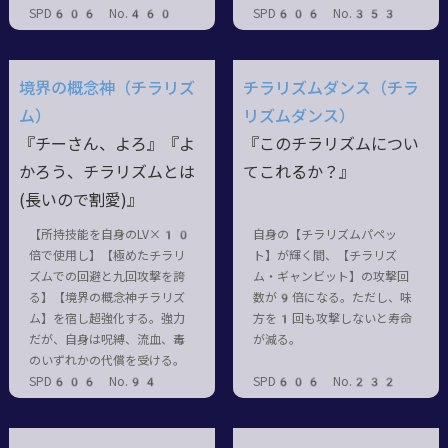
SPD606 No.460
SPD606 No.353
境界の概念神（チラリズ
チラリズムダンス（チラ
ム）
リズムダンス）
『チーさん、よろ』『よ
『このチラリズムについ
かろう、チラリズムとは
てこれるか？』
(長いので割愛)』
【所持技能を自身のLV×10
自身の【チラリズムパペッ
倍で使用し】【極めたチラリ
ト】が輝く間、【チラリズ
ズムでの回避と九回攻撃を誇
ム・ギャンビット】の攻撃回
る】【境界の概念神チラリズ
数が9倍になる。ただし、味
ム】を宿し超強化する。強力
方を1回も攻撃しないと寿命
だが、自身は呪縛、流血、毒
が減る。
のいずれかの代償を受ける。
SPD606 No.94
SPD606 No.232