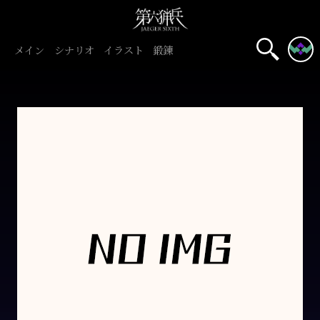
メイン
シナリオ
イラスト
鍛錬