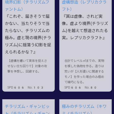
境界幻影（チラリズムフ
虚構想造（レプリカクラ
ァントム）
フト）
『これぞ、届きそうで届
『其は虚像、されど実
かない、当たりそうで当
像。虚より境界(チラリズ
たらない、チラリズムの
ム)を越えて想造されたる
極み。虚と現の境界(チラ
実。レプリカクラフト』
リズム)に揺蕩う幻影を捉
えられるかな？』
【虚構を纏いて実体を捉えさ
合計でレベル㎥までの、実物
せない立ち回りで】対象の攻
を模した偽物を作る。造りは
撃を予想し、回避する。
荒いが【人形遣いに関連する
モノ】を作った場合のみ極め
て精巧になる。
SPD606 No.103
SPD606 No.80
チラリズム・ギャンビッ
極みのチラリズム（キワ
ト（チラリズム・ギャン
ミノチラリズム）