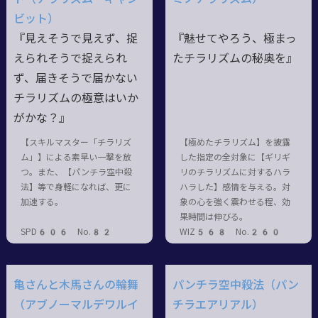
ビット）
『見えそうで見えず、捉
『魅せてやろう、極まっ
えられそうで捉えられ
たチラリズムの秘奥を』
ず、届きそうで届かない
チラリズムの極意はいか
がかな？』
【スキルマスター「チラリズ
【極めたチラリズム】を披露
ム」】による素早い一撃を放
した指定の全対象に【ギリギ
つ。また、【パンチラ空中殺
リのチラリズムに対するハラ
法】等で身軽になれば、更に
ハラした】感情を与える。対
加速する。
象の心を強く震わせる程、効
果時間は伸びる。
SPD606 No.82
WIZ568 No.260
亀さんと木馬さんの輪舞
パンチラ空中殺法（パン
（アブノーマルデワルイ
チラエアリアル）