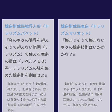
繰糸術傀儡境界人形（チ
繰糸術傀儡魔糸（チラリ
ラリズムパペット）
ズムマリオット）
『今のボクの限界を超え
『絡まりそうで絡まない
そうで超えない範囲（チ
ボクの繰糸技術はいかが
ラリズム）で使える魔糸
かな？』
の量は（レベル×１０）
巻。チラリズムの域を集
めた繰糸術を刮目せよ』
自身のオリキャラ「【傀儡境
【魔糸】によって、自身の装備
界人形】」を具現化する。設
する【からくり人形】や【大
定通りの能力を持つが、強さ
量の暗器】を遠隔操作（限界
は自身の【操作に使用する魔
距離はレベルの二乗m）しな
糸の量（単位は巻）】に比例
がら、自身も行動できる。
する。