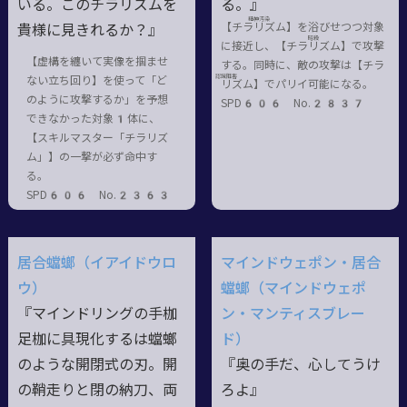
いる。このチラリズムを
る。』
精神汚染
【チラ
リ
ズム
】を浴びせつつ対象
貴様に見きれるか？』
暗殺
に接近し、【チラ
リ
ズム
】で攻撃
【虚構を纏いて実像を掴ませ
する。同時に、敵の攻撃は【チラ
認識阻害
ない立ち回り】を使って「ど
リ
ズム
】でパリイ可能になる。
のように攻撃するか」を予想
SPD606 No.2837
できなかった対象1体に、
【スキルマスター「チラリズ
ム」】の一撃が必ず命中す
る。
SPD606 No.2363
居合蟷螂（イアイドウロ
マインドウェポン・居合
ウ）
蟷螂（マインドウェポ
『マインドリングの手枷
ン・マンティスブレー
足枷に具現化するは蟷螂
ド）
のような開閉式の刃。開
『奥の手だ、心してうけ
の鞘走りと閉の納刀、両
ろよ』