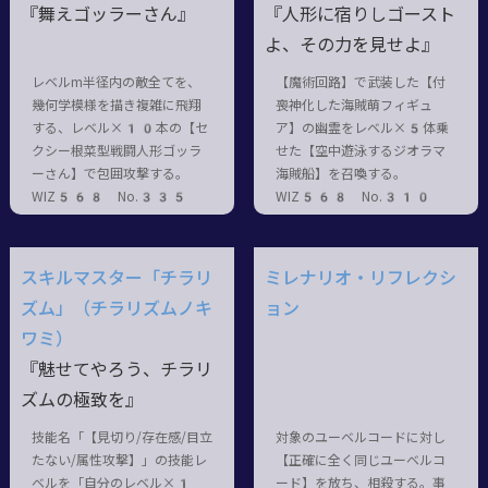
『舞えゴッラーさん』
『人形に宿りしゴースト
よ、その力を見せよ』
レベルm半径内の敵全てを、
【魔術回路】で武装した【付
幾何学模様を描き複雑に飛翔
喪神化した海賊萌フィギュ
する、レベル×10本の【セ
ア】の幽霊をレベル×5体乗
クシー根菜型戦闘人形ゴッラ
せた【空中遊泳するジオラマ
ーさん】で包囲攻撃する。
海賊船】を召喚する。
WIZ568 No.335
WIZ568 No.310
スキルマスター「チラリ
ミレナリオ・リフレクシ
ズム」（チラリズムノキ
ョン
ワミ）
『魅せてやろう、チラリ
ズムの極致を』
技能名「【見切り/存在感/目立
対象のユーベルコードに対し
たない/属性攻撃】」の技能レ
【正確に全く同じユーベルコ
ベルを「自分のレベル×1
ード】を放ち、相殺する。事