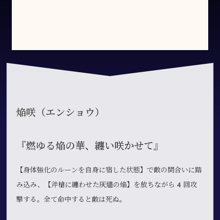
焔咲（エンショウ）
『燃ゆる焔の華、纏い咲かせて』
【身体強化のルーンを自身に宿した状態】で敵の間合いに踏
み込み、【斧槍に纏わせた灰燼の焔】を放ちながら4回攻
撃する。全て命中すると敵は死ぬ。