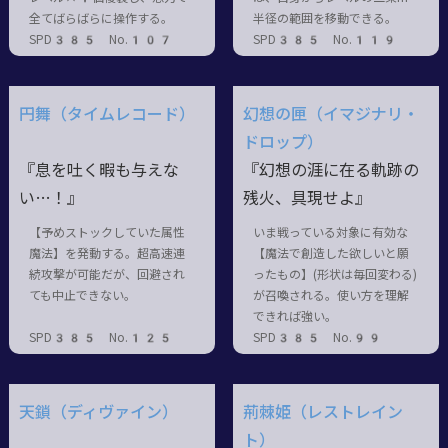
全てばらばらに操作する。
半径の範囲を移動できる。
SPD385 No.107
SPD385 No.119
円舞（タイムレコード）
幻想の匣（イマジナリ・
ドロップ）
『息を吐く暇も与えな
『幻想の涯に在る軌跡の
い…！』
残火、具現せよ』
【予めストックしていた属性
いま戦っている対象に有効な
魔法】を発動する。超高速連
【魔法で創造した欲しいと願
続攻撃が可能だが、回避され
ったもの】(形状は毎回変わる)
ても中止できない。
が召喚される。使い方を理解
できれば強い。
SPD385 No.125
SPD385 No.99
天鎖（ディヴァイン）
荊棘姫（レストレイン
ト）