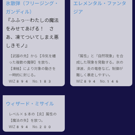
氷散弾（フリージング・
エレメンタル・ファンタ
ガンディル）
ジア
『ふふっ…わたしの魔法
をみせてあげる！ さ
あ、凍てついてしまえ悪
しきモノ』
【武器の先】から【冷気を纏
「属性」と「自然現象」を合
った複数の魔弾】を放ち、
成した現象を発動する。氷の
【凍結】により対象の動きを
津波、炎の竜巻など。制御が
一時的に封じる。
難しく暴走しやすい。
WIZ894 No.183
WIZ894 No.146
ウィザード・ミサイル
レベル×5本の【炎】属性の
【魔法の矢】を放つ。
WIZ894 No.200