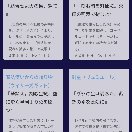
『顕現せよ天の楔、穿て
『…刻む時を対価に。束
――』
縛の荊棘で封じよ』
【任意の場所へ無数の召喚陣
【魔法で生み出した茨】が命
を出現させること】により、
中した対象を捕縛し、ユーベ
レベルの二乗mまでの視認し
ルコードを封じる。ただし、
ている対象を、【魔法陣から
解除するまで毎秒寿命を削
現れた数多の鎖】で攻撃す
る。
る。
SPD385 No.113
WIZ894 No.144
魔法使いからの贈り物
剣星（リュミエール）
（ウィザーズギフト）
『華謳え。刻む星徴、空
『断罪の星は満ちた。裁
に瞬く星河より汝を墜
きの剣を此処に――』
つ』
攻撃が命中した対象に【ホー
レベルm半径内の敵全てを、
ミング効果がある六芒星の刻
幾何学模様を描き複雑に飛翔