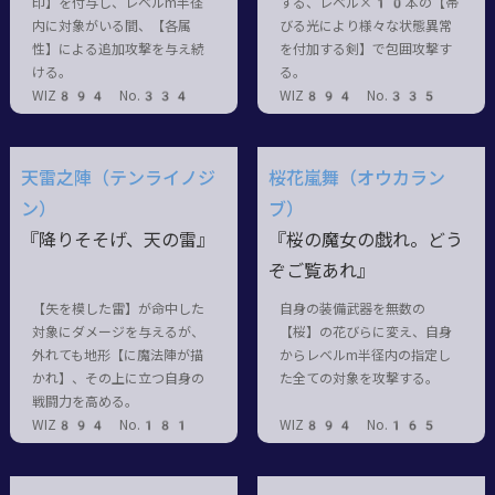
印】を付与し、レベルm半径
する、レベル×10本の【帯
内に対象がいる間、【各属
びる光により様々な状態異常
性】による追加攻撃を与え続
を付加する剣】で包囲攻撃す
ける。
る。
WIZ894 No.334
WIZ894 No.335
天雷之陣（テンライノジ
桜花嵐舞（オウカラン
ン）
ブ）
『降りそそげ、天の雷』
『桜の魔女の戯れ。どう
ぞご覧あれ』
【矢を模した雷】が命中した
自身の装備武器を無数の
対象にダメージを与えるが、
【桜】の花びらに変え、自身
外れても地形【に魔法陣が描
からレベルm半径内の指定し
かれ】、その上に立つ自身の
た全ての対象を攻撃する。
戦闘力を高める。
WIZ894 No.181
WIZ894 No.165