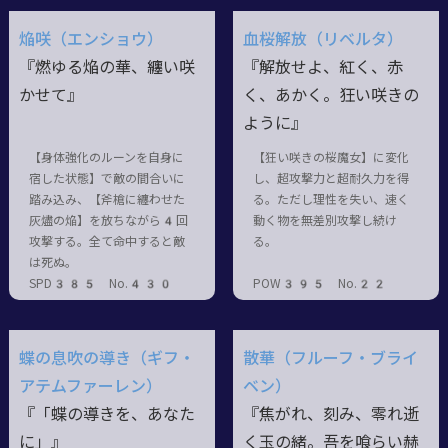
焔咲（エンショウ）
血桜解放（リベルタ）
『燃ゆる焔の華、纏い咲
『解放せよ、紅く、赤
かせて』
く、あかく。狂い咲きの
ように』
【身体強化のルーンを自身に
【狂い咲きの桜魔女】に変化
宿した状態】で敵の間合いに
し、超攻撃力と超耐久力を得
踏み込み、【斧槍に纏わせた
る。ただし理性を失い、速く
灰燼の焔】を放ちながら4回
動く物を無差別攻撃し続け
攻撃する。全て命中すると敵
る。
は死ぬ。
SPD385 No.430
POW395 No.22
蝶の息吹の導き（ギフ・
散華（フルーフ・ブライ
アテムファーレン）
ベン）
『「蝶の導きを、あなた
『焦がれ、刻み、零れ逝
に」』
く玉の緒。吾を喰らい赫