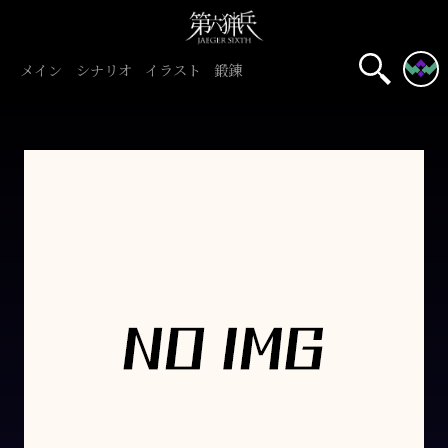
メイン
シナリオ
イラスト
鍛錬