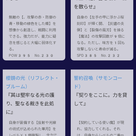
を散らせ』
無敵の【、攻撃の赤・防御の
自身の【左手の甲に浮かぶ桜
青・移動の緑色をした蝶】を
刻印】が輝く間、【灰燼の炎
想像から創造し、戦闘に利用
弾】と【裂傷の風刃】を操る
できる。強力だが、能力に疑
【魔法】の攻撃回数が9倍に
念を感じると大幅に弱体化す
なる。ただし、味方を1回も
る。
攻撃しないと寿命が減る。
POW395 No.230
SPD385 No.232
櫻鏡の光（リフレクト・
誓約召喚（サモンコー
ブルーム）
ド）
『其は堅牢なる光の護
『契りをここに。力を貸
り、聖なる裁きを此処
して』
に』
自身が装備する【反射や光線
【契約している使い魔】が現
の術式が込められた華月】を
れ、協力してくれる。それ
レベル×1個複製し、念力で
は、自身からレベルの二乗m