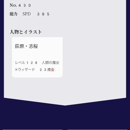
No.430
能力
SPD 385
人物とイラスト
荻原・志桜
レベル128 人間の魔女
✕ウィザード 23歳
女