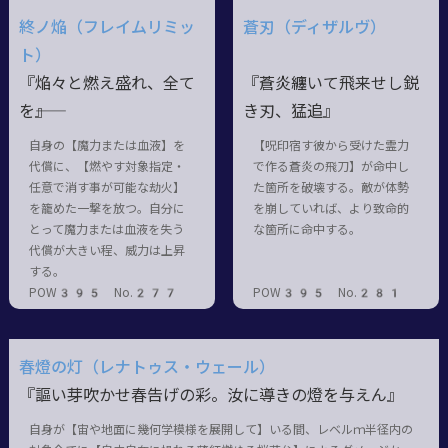
終ノ焔（フレイムリミッ
蒼刃（ディザルヴ）
ト）
『焔々と燃え盛れ、全て
『蒼炎纏いて飛来せし鋭
を――』
き刃、猛追』
自身の【魔力または血液】を
【呪印宿す彼から受けた霊力
代償に、【燃やす対象指定・
で作る蒼炎の飛刀】が命中し
任意で消す事が可能な劫火】
た箇所を破壊する。敵が体勢
を籠めた一撃を放つ。自分に
を崩していれば、より致命的
とって魔力または血液を失う
な箇所に命中する。
代償が大きい程、威力は上昇
する。
POW395 No.277
POW395 No.281
春燈の灯（レナトゥス・ウェール）
『謳い芽吹かせ春告げの彩。汝に導きの燈を与えん』
自身が【宙や地面に幾何学模様を展開して】いる間、レベルｍ半径内の