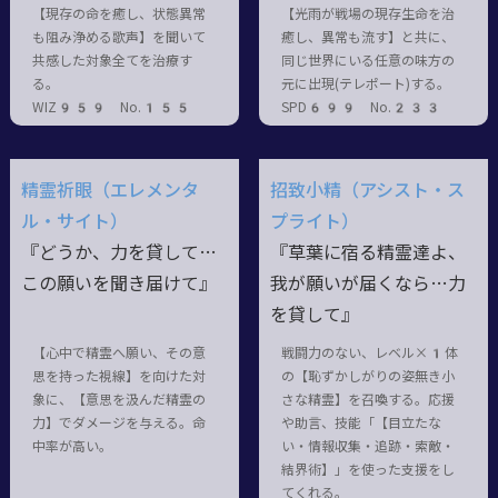
【現存の命を癒し、状態異常
【光雨が戦場の現存生命を治
も阻み浄める歌声】を聞いて
癒し、異常も流す】と共に、
共感した対象全てを治療す
同じ世界にいる任意の味方の
る。
元に出現(テレポート)する。
WIZ959 No.155
SPD699 No.233
精霊祈眼（エレメンタ
招致小精（アシスト・ス
ル・サイト）
プライト）
『どうか、力を貸して…
『草葉に宿る精霊達よ、
この願いを聞き届けて』
我が願いが届くなら…力
を貸して』
【心中で精霊へ願い、その意
戦闘力のない、レベル×1体
思を持った視線】を向けた対
の【恥ずかしがりの姿無き小
象に、【意思を汲んだ精霊の
さな精霊】を召喚する。応援
力】でダメージを与える。命
や助言、技能「【目立たな
中率が高い。
い・情報収集・追跡・索敵・
結界術】」を使った支援をし
てくれる。