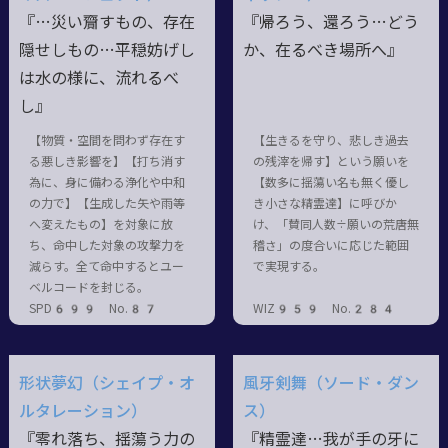
『…災い齎すもの、存在
『帰ろう、還ろう…どう
隠せしもの…平穏妨げし
か、在るべき場所へ』
は水の様に、流れるべ
し』
【物質・空間を問わず存在す
【生きるを守り、悲しき過去
る悪しき影響を】【打ち消す
の残滓を帰す】という願いを
為に、身に備わる浄化や中和
【数多に揺蕩い名も無く優し
の力で】【生成した矢や雨等
き小さな精霊達】に呼びか
へ変えたもの】を対象に放
け、「賛同人数÷願いの荒唐無
ち、命中した対象の攻撃力を
稽さ」の度合いに応じた範囲
減らす。全て命中するとユー
で実現する。
ベルコードを封じる。
SPD699 No.87
WIZ959 No.284
形状夢幻（シェイプ・オ
風牙剣舞（ソード・ダン
ルタレーション）
ス）
『零れ落ち、揺蕩う力の
『精霊達…我が手の牙に