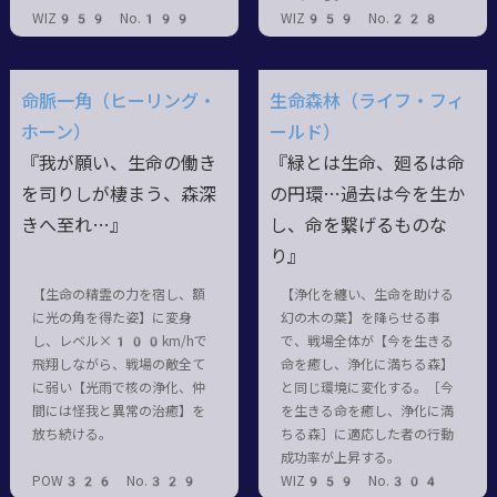
WIZ959 No.199
WIZ959 No.228
命脈一角（ヒーリング・
生命森林（ライフ・フィ
ホーン）
ールド）
『我が願い、生命の働き
『緑とは生命、廻るは命
を司りしが棲まう、森深
の円環…過去は今を生か
きへ至れ…』
し、命を繋げるものな
り』
【生命の精霊の力を宿し、額
【浄化を纏い、生命を助ける
に光の角を得た姿】に変身
幻の木の葉】を降らせる事
し、レベル×100km/hで
で、戦場全体が【今を生きる
飛翔しながら、戦場の敵全て
命を癒し、浄化に満ちる森】
に弱い【光雨で核の浄化、仲
と同じ環境に変化する。［今
間には怪我と異常の治癒】を
を生きる命を癒し、浄化に満
放ち続ける。
ちる森］に適応した者の行動
成功率が上昇する。
POW326 No.329
WIZ959 No.304