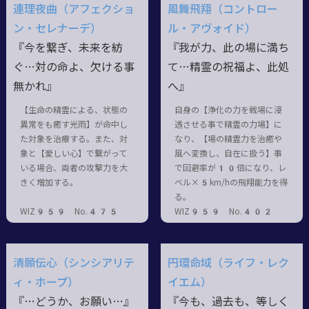
連理夜曲（アフェクショ
風舞飛翔（コントロー
ン・セレナーデ）
ル・アヴォイド）
『今を繋ぎ、未来を紡
『我が力、此の場に満ち
ぐ…対の命よ、欠ける事
て…精霊の祝福よ、此処
無かれ』
へ』
【生命の精霊による、状態の
自身の【浄化の力を戦場に浸
異常をも癒す光雨】が命中し
透させる事で精霊の力場】に
た対象を治療する。また、対
なり、【場の精霊力を治癒や
象と【愛しい心】で繋がって
風へ変換し、自在に扱う】事
いる場合、両者の攻撃力を大
で回避率が10倍になり、レ
きく増加する。
ベル×5km/hの飛翔能力を得
る。
WIZ959 No.475
WIZ959 No.402
清願伝心（シンシアリテ
円環命域（ライフ・レク
ィ・ホープ）
イエム）
『…どうか、お願い…』
『今も、過去も、等しく