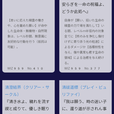
安らぎを…命の祝福よ、
どうか此処へ』
【思いに応えた精霊の働き
自身が【願い、招いた生命の
や、心を籠めた願い】が命中
精霊の力で場を満たして】い
した生命体・無機物・自然現
る間、レベルｍ半径内の対象
象は、レベル秒間、無意識に
全てに【核のみを浄化し傷付
友好的な行動を行う（抵抗は
けずに寄り添う光の粒達】に
可能）。
よるダメージか【各種耐性を
与え、傷や異常も癒す生命の
領域】による治癒を与え続け
る。
WIZ959 No.410
WIZ959 No.377
清澄結界（クリアー・サ
清祓道標（プレイ・ピュ
ークル）
リファイ）
『清き水よ、穢れを流す
『我は願う、時の迷い子
禊と成りて、優しき眠り
に、還り道が示されん事