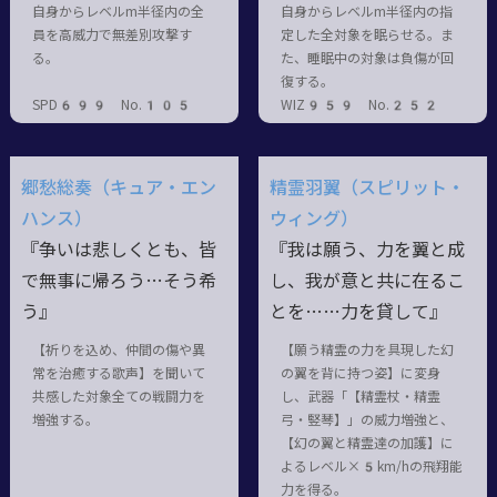
自身からレベルm半径内の全
自身からレベルm半径内の指
員を高威力で無差別攻撃す
定した全対象を眠らせる。ま
る。
た、睡眠中の対象は負傷が回
復する。
SPD699 No.105
WIZ959 No.252
郷愁総奏（キュア・エン
精霊羽翼（スピリット・
ハンス）
ウィング）
『争いは悲しくとも、皆
『我は願う、力を翼と成
で無事に帰ろう…そう希
し、我が意と共に在るこ
う』
とを……力を貸して』
【祈りを込め、仲間の傷や異
【願う精霊の力を具現した幻
常を治癒する歌声】を聞いて
の翼を背に持つ姿】に変身
共感した対象全ての戦闘力を
し、武器「【精霊杖・精霊
増強する。
弓・竪琴】」の威力増強と、
【幻の翼と精霊達の加護】に
よるレベル×5km/hの飛翔能
力を得る。