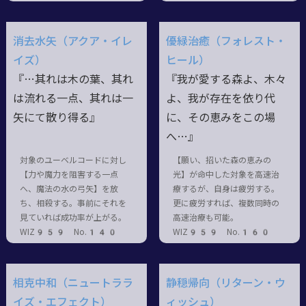
消去水矢（アクア・イレ
優緑治癒（フォレスト・
イズ）
ヒール）
『…其れは木の葉、其れ
『我が愛する森よ、木々
は流れる一点、其れは一
よ、我が存在を依り代
矢にて散り得る』
に、その恵みをこの場
へ…』
対象のユーベルコードに対し
【願い、招いた森の恵みの
【力や魔力を阻害する一点
光】が命中した対象を高速治
へ、魔法の水の弓矢】を放
療するが、自身は疲労する。
ち、相殺する。事前にそれを
更に疲労すれば、複数同時の
見ていれば成功率が上がる。
高速治療も可能。
WIZ959 No.140
WIZ959 No.160
相克中和（ニュートララ
静穏帰向（リターン・ウ
イズ・エフェクト）
ィッシュ）