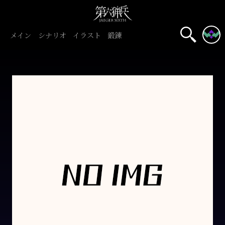
メイン
シナリオ
イラスト
鍛錬