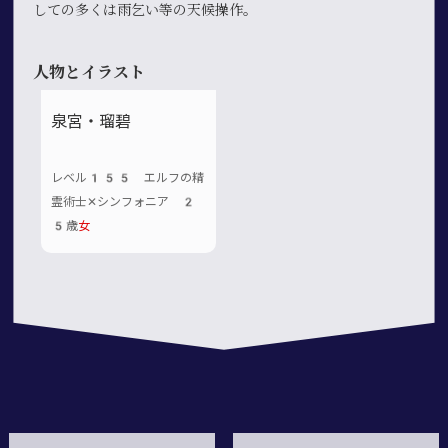
しての多くは雨乞い等の天候操作。
人物とイラスト
泉宮・瑠碧
レベル155 エルフの精
霊術士✕シンフォニア 2
5歳
女