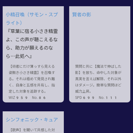
小精召喚（サモン・スプ
賢者の影
ライト）
『草葉に宿る小さき精霊
よ、この声が聴こえるな
ら、助力が願えるのな
ら…此処へ』
【術者にだけ薄っすら見える
質問と共に【魔法で伸ばした
姿無き小さき精霊】を召喚す
影】を放ち、命中した対象が
る。それは極めて発見され難
真実を言えば解除、それ以外
く、自身と五感を共有し、指
はダメージ。簡単な質問ほど
定した対象を追跡する。
威力上昇。
WIZ959 No.86
SPD699 No.111
シンフォニック・キュア
【歌声】を聞いて共感した対