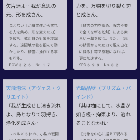
欠片達よ…我が意思の
力を、万物を切り裂く刃
元、形を成さん』
と成らん』
見えない【が精霊達から零れ
【精霊の力を籠め、腕力不要
る力を集め、形を変えた力】
で全てを斬る短剣】による素
を放ち、遠距離の対象を攻撃
早い一撃を放つ。また、【風
する。遠隔地の物を掴んで動
の精霊からの助力で風を自在
かしたり、精密に操作する事
に操る】等で身軽になれば、
も可能。
更に加速する。
POW326 No.17
SPD699 No.82
天飛泡沫（アヴェス・ク
光輪晶壁（プリズム・バ
リエイト）
インド）
『我が生成せし清き流れ
『其は枷にして、水晶が
よ、鳥となりて羽搏き、
如き檻…拘束より、逃れ
浄化を成さん』
ることなかれ』
レベル×5体の、小型の戦闘
【対象を中心に据えて現れる