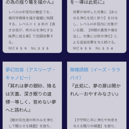
の為の揺り篭を描かん』
を…導は此処に』
レベルm半径内の敵全てを、
攻撃が命中した対象に【あら
幾何学模様を描き複雑に飛翔
ゆる浄化を招く祈り】を付与
する、レベル×10本の【清
し、レベルm半径内に対象が
き水柱が、核のみを浄化する
いる間、【仲間の異常や傷を
結界に成る事】で包囲攻撃す
治し、対象には核の浄化】に
る。
よる追加攻撃を与え続ける。
WIZ959 No.335
WIZ959 No.334
夢幻包容（アスリープ・
微睡誘眠（イーズ・ララ
キャノピー）
バイ）
『其れは夢の銀砂、降る
『此処に、夢の扉は開か
は天蓋、深き眠りの道
れん…おやすみなさい』
標…等しく、覚めない夢
へと誘わん』
【敵対存在達の核のみを浄化
【子守唄と共に浄化や休息を
して眠らせる精霊】を放ち、
与える眠りの精霊】を放ち、