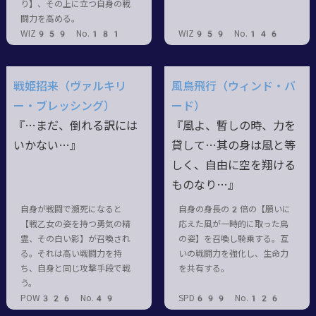
り】、その上に立つ自身の戦
闘力を高める。
WIZ959 No.181
WIZ959 No.146
戦姫招来（ヴァルキリ
風鳥飛行（ウィンド・バ
ー・ブレッシング）
ード）
『…まだ、倒れる訳には
『風よ、暫しの時、力を
いかない…』
貸して…其の身は風と等
しく、自由に空を翔ける
ものなり…』
自身が戦闘で瀕死になると
自身の身長の2倍の【願いに
【戦乙女の姿を持つ勇気の精
応えた風が一時的に取った鳥
霊、その白い影】が召喚され
の姿】を召喚し騎乗する。互
る。それは高い戦闘力を持
いの戦闘力を強化し、生命力
ち、自身と同じ攻撃手段で戦
を共有する。
う。
POW326 No.49
SPD699 No.126