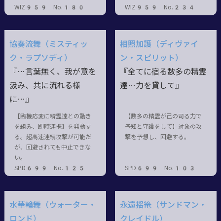
WIZ959 No.180
WIZ959 No.234
協奏流舞（ミスティッ
相照加護（ディヴァイ
ク・ラプソディ）
ン・スピリット）
『…言葉無く、我が意を
『全てに宿る数多の精霊
汲み、共に流れる様
達…力を貸して』
に…』
【臨機応変に精霊達との動き
【数多の精霊が己の司る力で
を組み、即時連携】を発動す
予知と守護をして】対象の攻
る。超高速連続攻撃が可能だ
撃を予想し、回避する。
が、回避されても中止できな
い。
SPD699 No.125
SPD699 No.103
水華輪舞（ウォーター・
永遠揺篭（サンドマン・
ロンド）
クレイドル）