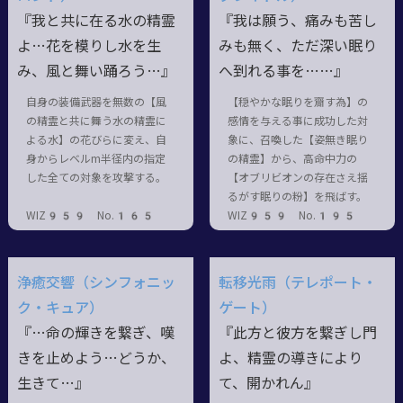
『我と共に在る水の精霊
『我は願う、痛みも苦し
よ…花を模りし水を生
みも無く、ただ深い眠り
み、風と舞い踊ろう…』
へ到れる事を……』
自身の装備武器を無数の【風
【穏やかな眠りを齎す為】の
の精霊と共に舞う水の精霊に
感情を与える事に成功した対
よる水】の花びらに変え、自
象に、召喚した【姿無き眠り
身からレベルm半径内の指定
の精霊】から、高命中力の
した全ての対象を攻撃する。
【オブリビオンの存在さえ揺
るがす眠りの粉】を飛ばす。
WIZ959 No.165
WIZ959 No.195
浄癒交響（シンフォニッ
転移光雨（テレポート・
ク・キュア）
ゲート）
『…命の輝きを繋ぎ、嘆
『此方と彼方を繋ぎし門
きを止めよう…どうか、
よ、精霊の導きにより
生きて…』
て、開かれん』