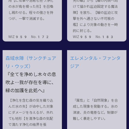
用【に攻撃や治癒も担う浄化
光の輪】から【輪の内側へ向
の水が鳥を模った形】を召喚
けて描かれ圧迫固定する魔法
し戦わせる。程々の強さを持
陣】を放ち、【輪の圧迫と攻
つが、一撃で消滅する。
撃を外へ通さない不可視の
檻】により対象の動きを一時
的に封じる。
WIZ959 No.172
WIZ959 No.183
森域水陣（サンクチュア
エレメンタル・ファンタ
リ・ウッズ）
ジア
『全てを浄めし木々の息
吹よ…我が存在を導に、
緑の加護を此処へ』
【浄化を含む森の気を織り込
「属性」と「自然現象」を合
んだ水の矢】が命中した対象
成した現象を発動する。氷の
にダメージを与えるが、外れ
津波、炎の竜巻など。制御が
ても地形【を清浄な森の気配
難しく暴走しやすい。
で満たす浄化の結界を張