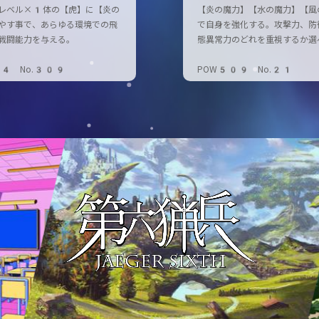
レベル×1体の【虎】に【炎の
【炎の魔力】【水の魔力】【風
やす事で、あらゆる環境での飛
で自身を強化する。攻撃力、防
戦闘能力を与える。
態異常力のどれを重視するか選
24 No.309
POW509 No.21