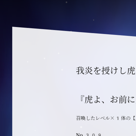
我炎を授けし虎
『虎よ、お前に
召喚したレベル×1体の【
No.309