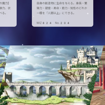
の魔力】
自身の創造物に生命を与える。身長・繁
御力、状
殖力・硬度・寿命・筋力・知性のどれか
べる。
一種を「人間以上」にできる。
WIZ824 No.204