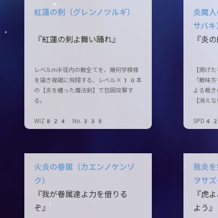
紅蓮の剣（グレンノツルギ）
炎魔人
サバキ
『紅蓮の剣よ舞い踊れ』
『炎の
レベルm半径内の敵全てを、幾何学模様
【掲げた
を描き複雑に飛翔する、レベル×10本
「敵味方
の【炎を纏った魔法剣】で包囲攻撃す
よる裁き
る。
【消えな
WIZ824 No.335
SPD4
火炎の眷属（カエンノケンゾ
我炎を
ク）
ヲサズ
『我が眷属達よ力を借りる
『虎よ
ぞ』
よう』