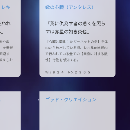
ノレキ
蠍の心臓（アンタレス）
使われ
『我に仇為す者の悉くを照ら
る』
すは赤星の如き炎也』
器や戦
【心臓と同化したガーネットの炎】を体
】を発見
内から放出している間、レベルm半径内
回避す
で行われている全ての【自身に対する敵
教えられ
性】行動を感知する。
WIZ824 No.2305
ス
ゴッド・クリエイション