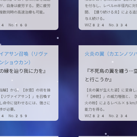
が、自身は疲労する。更に疲労
を付与し、レベルm半径内に対
複数同時の高速治療も可能。
間、【燻り続ける炎】による追
与え続ける。
24 No.160
WIZ824 No.334
イアサン召喚（リヴァ
火炎の翼（カエンノツ
ンショウカン）
の縁を辿り我に力を』
『不死鳥の翼を纏う…
と行こうか』
指輪】から、【氷雪】の術を操
【炎の翼が生えた姿】に変身し
【リヴァイアサン】」を召喚す
「【神銃】」の威力増強と、【
し命令に従わせるには、強さに
火の粉】によるレベル×5km/
渉が必要。
能力を得る。
24 No.259
WIZ824 No.234