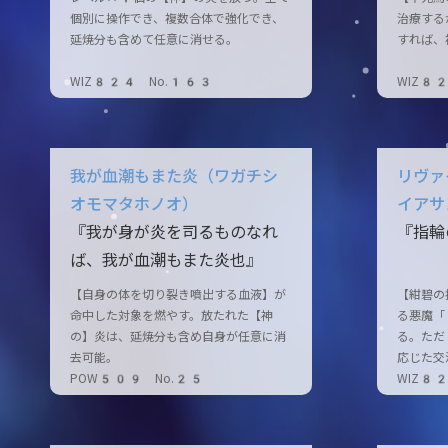
個別に操作でき、複数合体で強化でき、
治療する
延焼分も含めて任意に消せる。
すれば、
WIZ824 No.163
WIZ8
我が血潮もまた炎（ワガチシ
リヴァ
オモマタホノオ）
イアサ
『我が身が炎を司るものなれ
『指輪
ば、我が血潮もまた炎也』
【自身の体を切り裂き噴出する血液】が
【紺碧の
命中した対象を燃やす。放たれた【神
る悪魔「
の】炎は、延焼分も含め自身が任意に消
る。ただ
去可能。
応じた交
POW509 No.25
WIZ8