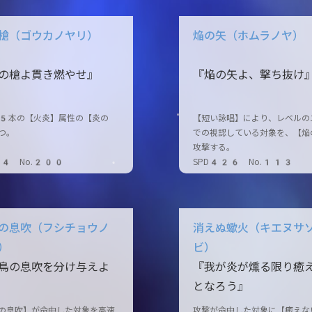
槍（ゴウカノヤリ）
焔の矢（ホムラノヤ）
の槍よ貫き燃やせ』
『焔の矢よ、撃ち抜け
5本の【火炎】属性の【炎の
【短い詠唱】により、レベルの
つ。
での視認している対象を、【焔
攻撃する。
24 No.200
SPD426 No.113
の息吹（フシチョウノ
消えぬ蠍火（キエヌサ
）
ビ）
鳥の息吹を分け与えよ
『我が炎が燻る限り癒
となろう』
の息吹】が命中した対象を高速
攻撃が命中した対象に【癒えな