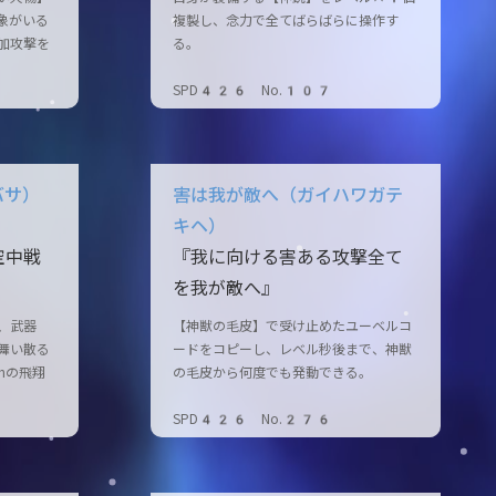
象がいる
複製し、念力で全てばらばらに操作す
加攻撃を
る。
SPD426 No.107
バサ）
害は我が敵へ（ガイハワガテ
キヘ）
空中戦
『我に向ける害ある攻撃全て
を我が敵へ』
、武器
【神獣の毛皮】で受け止めたユーベルコ
舞い散る
ードをコピーし、レベル秒後まで、神獣
hの飛翔
の毛皮から何度でも発動できる。
SPD426 No.276