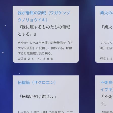
我が眷属の領域（ワガケンゾ
業火の
クノリョウイキ）
『我に属するものたちの領域
『業火
とする。』
自身からレベルm半径内の無機物を【巨
レベル×
大な火炎柱】に変換し、操作する。解除
槍】を放
すると無機物は元に戻る。
WIZ824 No.208
WIZ8
柘榴焔（ザクロエン）
不死鳥
イブキ
『柘榴が如く燃えよ』
『不死
う』
レベル×1個の【神】の炎を放つ。全て
【不死鳥