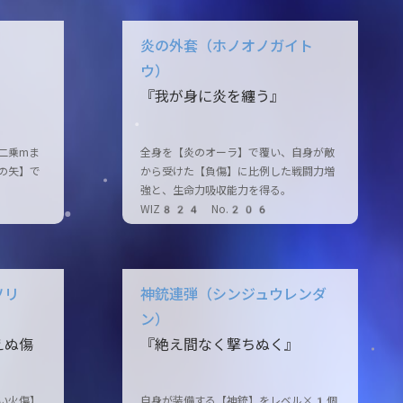
炎の外套（ホノオノガイト
ウ）
』
『我が身に炎を纏う』
二乗mま
全身を【炎のオーラ】で覆い、自身が敵
の矢】で
から受けた【負傷】に比例した戦闘力増
強と、生命力吸収能力を得る。
WIZ824 No.206
ソリ
神銃連弾（シンジュウレンダ
ン）
えぬ傷
『絶え間なく撃ちぬく』
い火傷】
自身が装備する【神銃】をレベル×1個