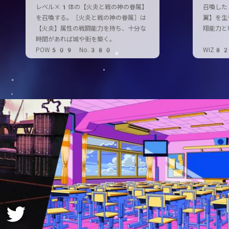
レベル×1体の【火炎と戦の神の眷属】
召喚した
を召喚する。［火炎と戦の神の眷属］は
翼】を生
【火炎】属性の戦闘能力を持ち、十分な
翔能力と
時間があれば城や街を築く。
POW509 No.380
WIZ8