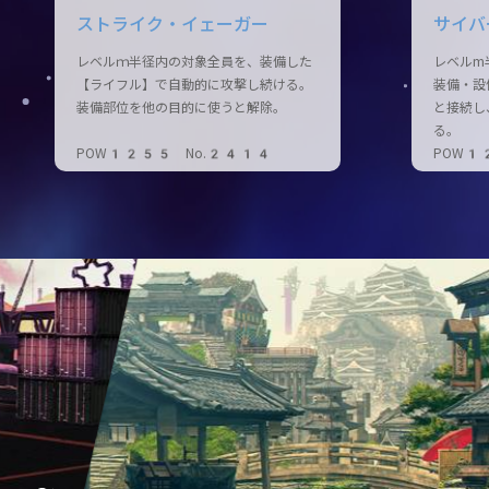
ストライク・イェーガー
サイバ
レベルｍ半径内の対象全員を、装備した
レベルm
【ライフル】で自動的に攻撃し続ける。
装備・設
装備部位を他の目的に使うと解除。
と接続し
る。
POW1255 No.2414
POW1