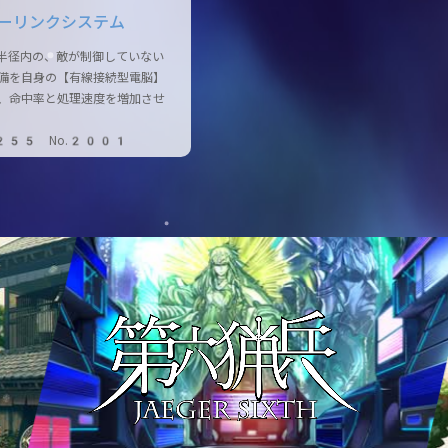
ーリンクシステム
半径内の、敵が制御していない
備を自身の【有線接続型電脳】
、命中率と処理速度を増加させ
255 No.2001