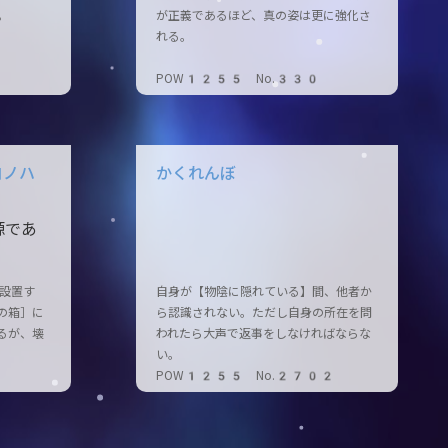
。
が正義であるほど、真の姿は更に強化さ
れる。
POW1255 No.330
コノハ
かくれんぼ
源であ
設置す
自身が【物陰に隠れている】間、他者か
の箱］に
ら認識されない。ただし自身の所在を問
るが、壊
われたら大声で返事をしなければならな
い。
POW1255 No.2702