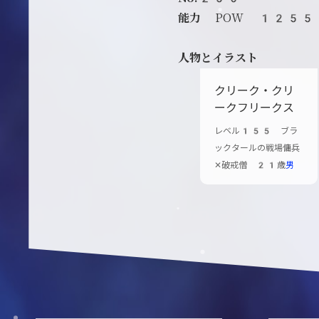
能力
POW 1255
人物とイラスト
クリーク・クリ
ークフリークス
レベル155 ブラ
ックタールの戦場傭兵
✕破戒僧 21歳
男