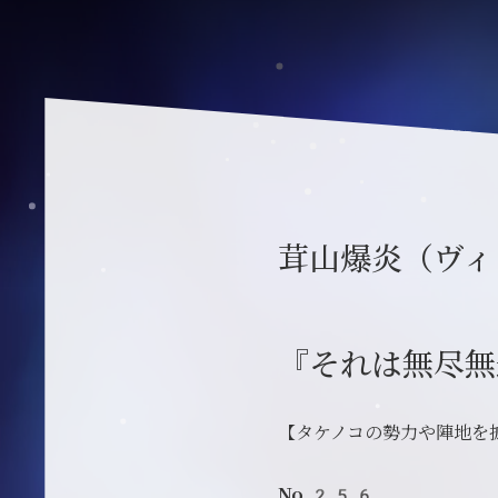
茸山爆炎（ヴィ
『それは無尽無
【タケノコの勢力や陣地を
No.256