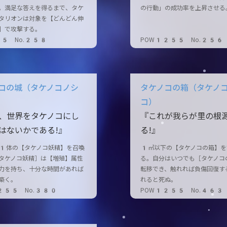
。満足な答えを得るまで、タケ
の行動」の成功率を上昇させる
タリオンは対象を【どんどん伸
】で攻撃する。
65 No.258
POW1255 No.256
コの城（タケノコノシ
タケノコの箱（タケノ
コ）
、世界をタケノコにし
『これが我らが里の根
はないかである!』
る!』
1体の【タケノコ妖精】を召喚
1㎥以下の【タケノコの箱】を
タケノコ妖精］は【増殖】属性
る。自分はいつでも［タケノコ
力を持ち、十分な時間があれば
転移でき、触れれば負傷回復す
築く。
れると死ぬ。
255 No.380
POW1255 No.463