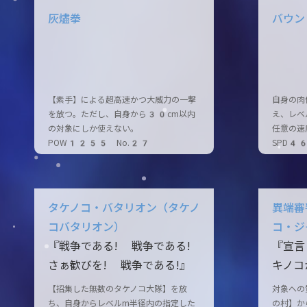
灰燼拳
バウン
【素手】による超高速かつ大威力の一撃
自身の肉
を放つ。ただし、自身から30cm以内
え、レベ
の対象にしか使えない。
任意の速
POW1255 No.27
SPD4
タケノコ・バタリオン（タケノ
異端審
コバタリオン）
コ・ジ
『戦争である! 戦争である!
『宣言
さぁ歓びを! 戦争である!』
キノコ
【招集した無数のタケノコ大隊】を放
対象への
ち、自身からレベルm半径内の指定した
の村】か