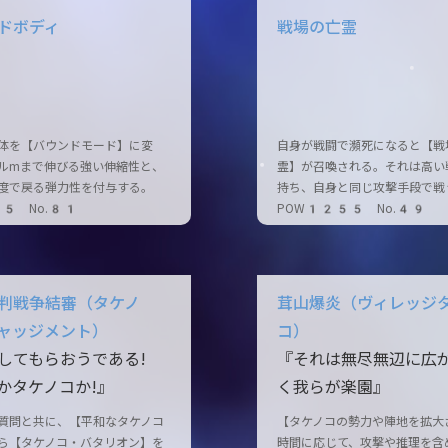
ドボディ
戦場の亡霊
体を【バウンドモード】に変
自身が戦闘で瀕死になると【戦
ルmまで伸びる強い伸縮性と、
霊】が召喚される。それは高い
度で戻る弾力性を付与する。
持ち、自身と同じ攻撃手段で戦
65 No.81
POW1255 No.49
判戦争結審（タケノ
茸山爆炎（ヴィレッジ
ャッジメント）
コ）
してもらおうである!
『それは無尽無辺に広
かタケノコか!』
く我らが楽園』
質問と共に、【平和なタケノコ
【タケノコの勢力や陣地を拡大
ら【タケノコ・バタリオン】を
時間に応じて、攻撃や推理を含