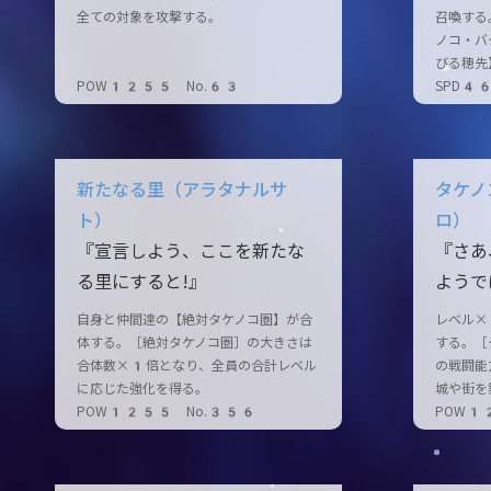
全ての対象を攻撃する。
召喚する
ノコ・バ
びる穂先
POW1255 No.63
SPD4
新たなる里（アラタナルサ
タケノ
ト）
ロ）
『宣言しよう、ここを新たな
『さあ
る里にすると!』
ようで
自身と仲間達の【絶対タケノコ圏】が合
レベル×
体する。［絶対タケノコ圏］の大きさは
する。［
合体数×1倍となり、全員の合計レベル
の戦闘能
に応じた強化を得る。
城や街を
POW1255 No.356
POW1