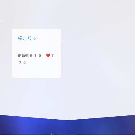
橡こりす
納品数815 ❤️7
70