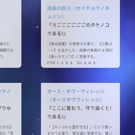
成長の巨人（セイチョウノキ
ョジン）
『うごごごごごごのタケノコ
である!』
場の亡
【降水装置】を使用する事で、【三角コ
戦闘力を
ーン】を生やした、自身の身長の3倍の
う。
【長いタケノコ】に変身する。
POW1255 No.303
タケノ
オース・オヴ・ヴィレッジ
（オースオヴヴィレッジ）
がりゆ
『ここに誓おう、守り抜くと!
である!』
させる】
「【キノコから里を守る】」という誓い
めた「次
を立てる事で、真の姿に変身する。誓い