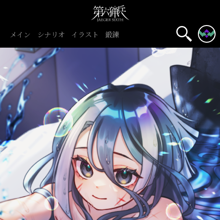
メイン
シナリオ
イラスト
鍛錬
名前表示