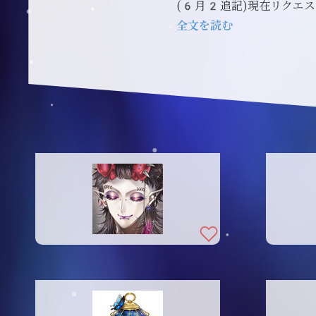
(6月2追記)現在リクエ
全文を読む