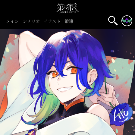
メイン
シナリオ
イラスト
鍛錬
名前表示