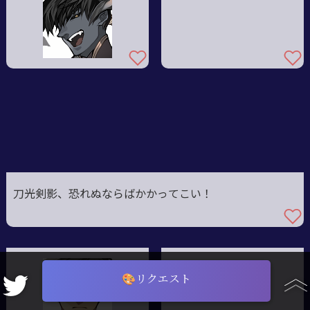
刀光剣影、恐れぬならばかかってこい！
変身ッ！
🎨リクエスト