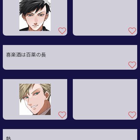
喜楽酒は百薬の長
熱