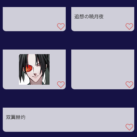
追想の暁月夜
双翼赫灼