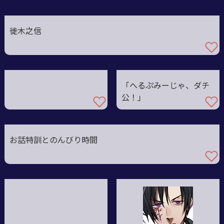
徙木之信
「へるぷみーじゃ、ダチ
公！」
お話特訓とのんびり時間