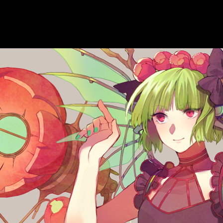
メイン
シナリオ
イラスト
鍛錬
名前表示