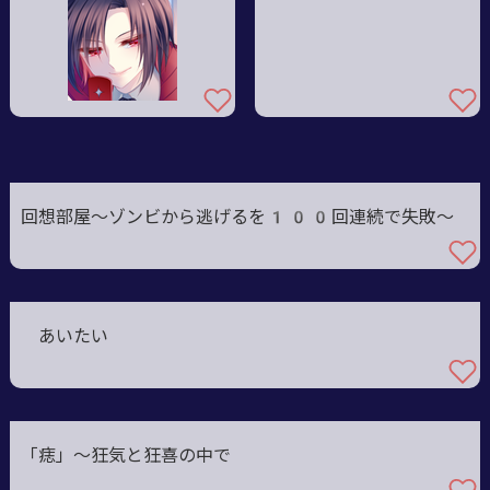
回想部屋～ゾンビから逃げるを100回連続で失敗～
あいたい
「痣」～狂気と狂喜の中で