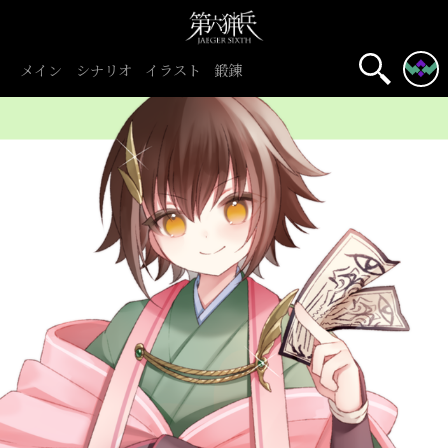
メイン
シナリオ
イラスト
鍛錬
名前表示