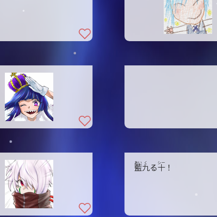
あい
く
シー
藍
九
る
十
！