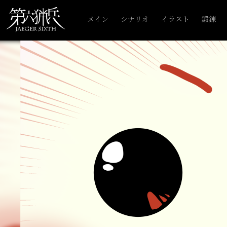
メイン
シナリオ
イラスト
鍛錬