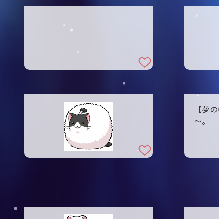
【夢の
～。