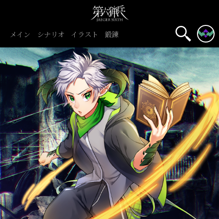
メイン
シナリオ
イラスト
鍛錬