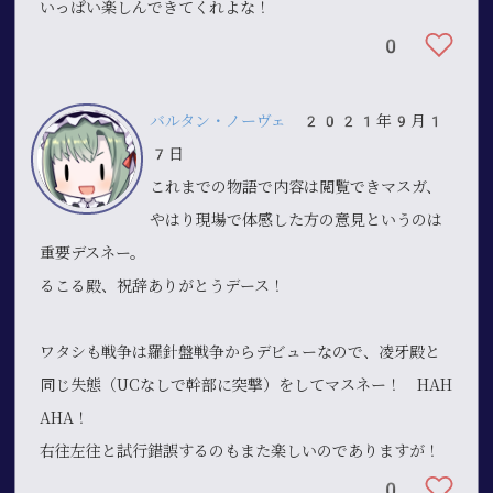
いっぱい楽しんできてくれよな！
0
バルタン・ノーヴェ
2021年9月1
7日
これまでの物語で内容は閲覧できマスガ、
やはり現場で体感した方の意見というのは
重要デスネー。
るこる殿、祝辞ありがとうデース！
ワタシも戦争は羅針盤戦争からデビューなので、凌牙殿と
同じ失態（UCなしで幹部に突撃）をしてマスネー！ HAH
AHA！
右往左往と試行錯誤するのもまた楽しいのでありますが！
0