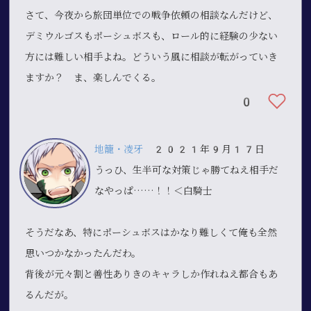
さて、今夜から旅団単位での戦争依頼の相談なんだけど、
デミウルゴスもポーシュボスも、ロール的に経験の少ない
方には難しい相手よね。どういう風に相談が転がっていき
ますか？ ま、楽しんでくる。
0
地籠・凌牙
2021年9月17日
うっひ、生半可な対策じゃ勝てねえ相手だ
なやっぱ……！！＜白騎士
そうだなあ、特にポーシュボスはかなり難しくて俺も全然
思いつかなかったんだわ。
背後が元々割と善性ありきのキャラしか作れねえ都合もあ
るんだが。