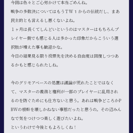
今回は色々とご心労かけて本当ごめんね。
戦争の多数決についてはもうＴＷ1からの伝統だし、まあ
民主的とも言えるし悪くないよね。
１ヶ月は長くてしんどいというのはマスターはもちろんプ
レイヤー側でも感じる人は多かった印象だからこういう選
択肢が増えた事も歓迎かな。
今日の結果見る限り投票先を決める自由度は回復しつつあ
るかもと感じられたしね。
今のグリモアベースの処置は議論が荒れたことではなく
て、マスターの義務と権利が一部のプレイヤーに乱用され
るのを防ぐためにも仕方ないと思う。あれは戦争どころかP
BWの根幹を壊しかねない事態だったと思うの。その辺みん
なで気をつけつつ楽しく遊びたいよね。
というわけで今後ともよろしくね！