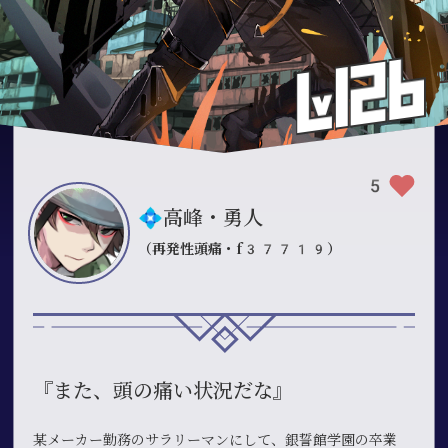
5
💠高峰・勇人
（再発性頭痛・f37719）
『また、頭の痛い状況だな』
某メーカー勤務のサラリーマンにして、銀誓館学園の卒業