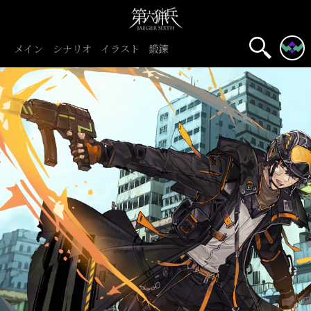
メイン
シナリオ
イラスト
鍛錬