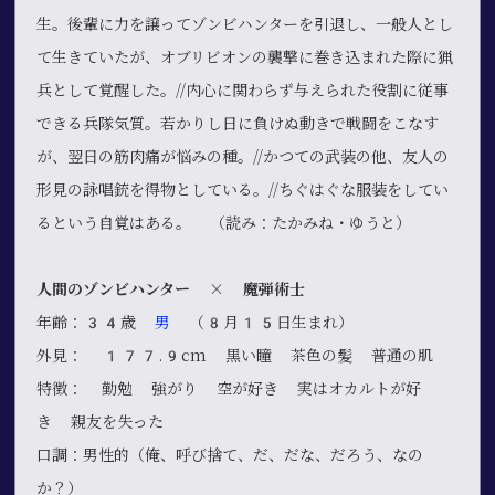
生。後輩に力を譲ってゾンビハンターを引退し、一般人とし
て生きていたが、オブリビオンの襲撃に巻き込まれた際に猟
兵として覚醒した。//内心に関わらず与えられた役割に従事
できる兵隊気質。若かりし日に負けぬ動きで戦闘をこなす
が、翌日の筋肉痛が悩みの種。//かつての武装の他、友人の
形見の詠唱銃を得物としている。//ちぐはぐな服装をしてい
るという自覚はある。 （読み：たかみね・ゆうと）
人間のゾンビハンター × 魔弾術士
年齢：34歳
男
（8月15日生まれ）
外見： 177.9cm 黒い瞳 茶色の髪 普通の肌
特徴： 勤勉 強がり 空が好き 実はオカルトが好
き 親友を失った
口調：男性的（俺、呼び捨て、だ、だな、だろう、なの
か？）