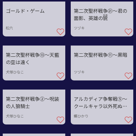
ゴールド・ゲーム
第二次聖杯戦争㉑〜君の
かお
面影、英雄の
貌
松六
ツヅキ
第二次聖杯戦争⑬～天藍
第二次聖杯戦争⑪〜黒暗
の空は遠く
犬塚ひなこ
ツヅキ
第二次聖杯戦争②～呪装
アルカディア争奪戦⑤〜
の人狼騎士
クールキャラ以外死ぬ戦
場
犬塚ひなこ
蜩ひかり