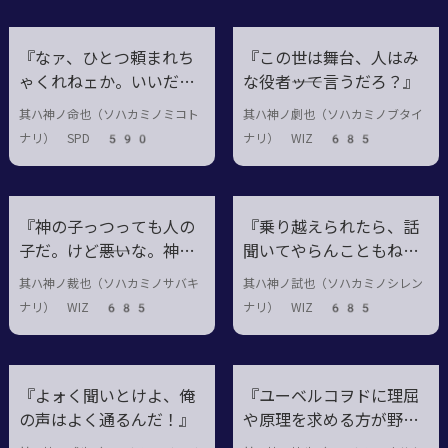
『なァ、ひとつ頼まれち
『この世は舞台、人はみ
ゃくれねェか。いいだ
な役者――ッて言うだろ？』
ろ？』
其ハ神ノ命也（ソハカミノミコト
其ハ神ノ劇也（ソハカミノブタイ
ナリ） SPD 590
ナリ） WIZ 685
『神の子っつっても人の
『乗り越えられたら、話
子だ。けど――悪いな。神様
聞いてやらんこともねぇ
は俺の味方なんでね』
ぜ？』
其ハ神ノ裁也（ソハカミノサバキ
其ハ神ノ試也（ソハカミノシレン
ナリ） WIZ 685
ナリ） WIZ 685
『よォく聞いとけよ、俺
『ユーベルコヲドに理屈
の声はよく通るんだ！』
や原理を求める方が野暮
ッてモンだろ』