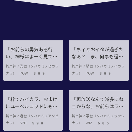
12
『お前らの勇気ある行
『ちィとおイタが過ぎた
い、神様はよーく見てる
なぁ？ ま、何事も程々
ぜ。……多分な！』
に……ってこった』
其ハ神ノ光也（ソハカミノヒカリ
其ハ神ノ怒也（ソハカミノイカリ
ナリ） POW 389
ナリ） POW 389
『粋でハイカラ、おまけ
『再放送なんて滅多にね
にユーベルコヲドにもな
ェからな。お前らはラッ
る。テニスってのは全く
キーだぜ♪』
其ハ神ノ遊也（ソハカミノアソビ
其ハ神ノ写也（ソハカミノウツシ
よく出来たスポーツだ
ナリ） SPD 590
ナリ） WIZ 685
ぜ』