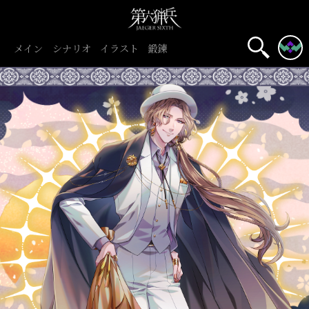
メイン
シナリオ
イラスト
鍛錬