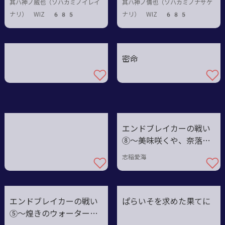
其ハ神ノ威也（ソハカミノイレイ
其ハ神ノ情也（ソハカミノナサケ
ナリ） WIZ 685
ナリ） WIZ 685
密命
エンドブレイカーの戦い
⑧〜美味咲くや、奈落大
宴会！
志稲愛海
エンドブレイカーの戦い
ぱらいそを求めた果てに
⑤〜煌きのウォーターウ