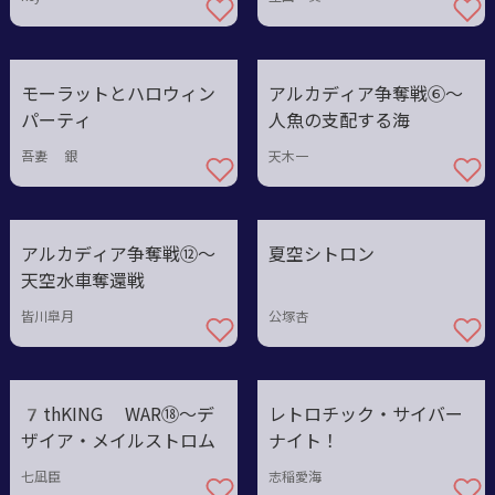
モーラットとハロウィン
アルカディア争奪戦⑥〜
パーティ
人魚の支配する海
吾妻 銀
天木一
アルカディア争奪戦⑫〜
夏空シトロン
天空水車奪還戦
皆川皐月
公塚杏
7thKING WAR⑱〜デ
レトロチック・サイバー
ザイア・メイルストロム
ナイト！
七凪臣
志稲愛海