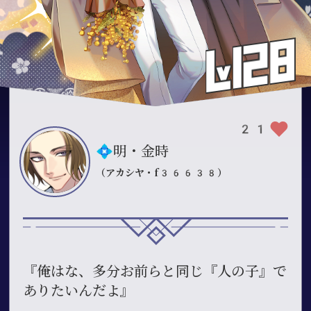
21
💠明・金時
（アカシヤ・f36638）
『俺はな、多分お前らと同じ『人の子』で
ありたいんだよ』