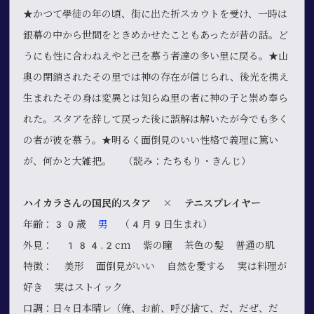
★かつて學徒の年の頃、街に出た折スカウトを受け、一時は
銀幕の中から世間をときめかせたこともあったが昔の話。ど
うにも性に合わねえやと己を慕う者達の多い里に戻る。★山
奥の閉鎖されたその里では神の存在が信じられ、後光を携え
生まれたその身は変異とは知らぬ里の者に神の子と崇め奉ら
れた。スタアを辞して戻った後に誤解は解いたが今でも多く
の者が彼を慕う。★明るく面倒見のいい性格で義理に篤い
が、何かと大雑把。 （読み：たちもり・きんじ）
ハイカラさんの国民的スタア × テニスプレイヤー
年齢：30歳
男
（4月9日生まれ）
外見： 184.2cm 紫の瞳 茶色の髪 普通の肌
特徴： 美形 面倒見がいい 自然を愛する 実は料理が
好き 実はストイック
口調：日々日本晴レ（俺、お前、呼び捨て、だ、だぜ、だ