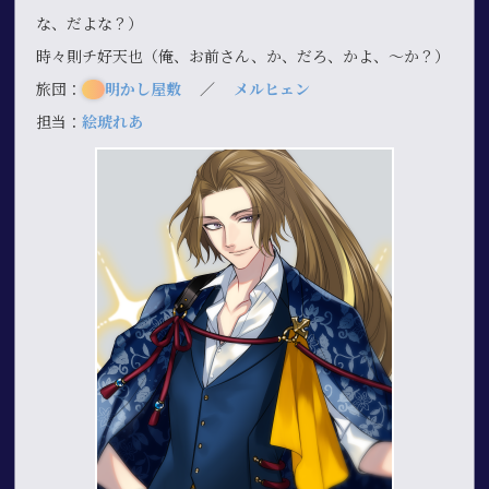
な、だよな？）
時々則チ好天也（俺、お前さん、か、だろ、かよ、～か？）
旅団：
明かし屋敷
／
メルヒェン
担当：
絵琥れあ