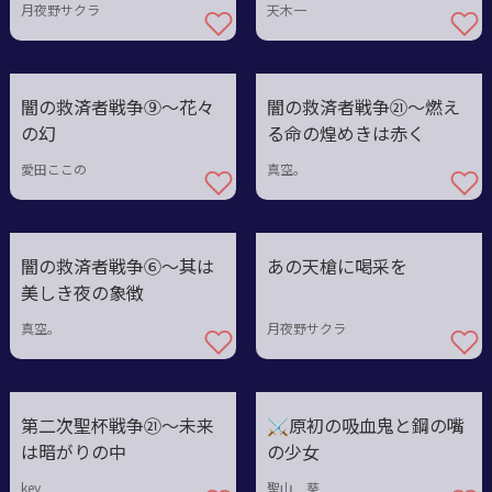
ェイ
月夜野サクラ
天木一
闇の救済者戦争⑨〜花々
闇の救済者戦争㉑〜燃え
の幻
る命の煌めきは赤く
愛田ここの
真空。
闇の救済者戦争⑥〜其は
あの天槍に喝采を
美しき夜の象徴
真空。
月夜野サクラ
第二次聖杯戦争㉑～未来
⚔原初の吸血鬼と鋼の嘴
は暗がりの中
の少女
key
聖山 葵