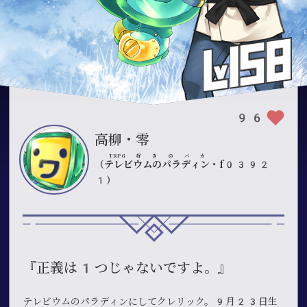
96
高柳・零
TRPG好きのバカ
（
テレビウムのパラディン
・f0392
1）
『正義は1つじゃないですよ。』
テレビウムのパラディンにしてクレリック。9月23日生