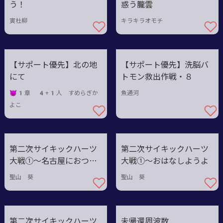
う！
惑う朧雲
寅杜柳
キラキラオモチ
【サポート優先】北の地
【サポート優先】洗脳バ
にて
トモン救出作戦・８
👿1章 4+1人
すめらぎか
魚通河
よこ
第二次サイキックハーツ
第二次サイキックハーツ
大戦①〜名古屋におつか
大戦①〜おはなしようよ
れさまを
聖山 葵
聖山 葵
第二次サイキックハーツ
未帰還周波数