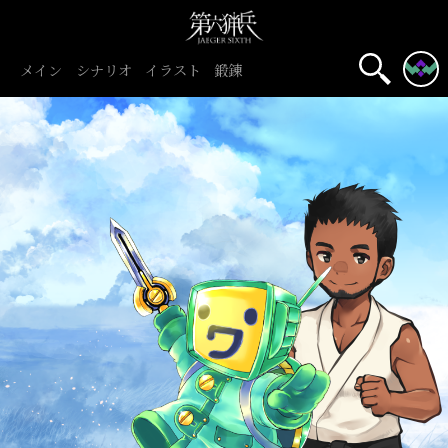
メイン
シナリオ
イラスト
鍛錬