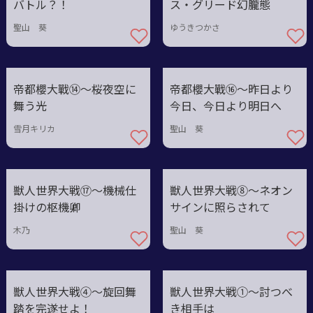
バトル？！
ス・グリード幻朧態
聖山 葵
ゆうきつかさ
帝都櫻大戰⑭〜桜夜空に
帝都櫻大戰⑯〜昨日より
舞う光
今日、今日より明日へ
雪月キリカ
聖山 葵
獣人世界大戦⑰〜機械仕
獣人世界大戦⑧〜ネオン
掛けの枢機卿
サインに照らされて
木乃
聖山 葵
獣人世界大戦④〜旋回舞
獣人世界大戦①〜討つべ
踏を完遂せよ！
き相手は