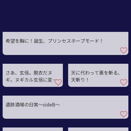
12
希望を胸に！誕生、プリンセスホープモード！
さあ、玄信。脱衣だヌ
天に代わって悪を斬る、
ギ。ヌギカル玄信に変身
天斬り！
だヌギ！
遺跡酒場の日常〜sideB〜