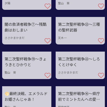
夕陽
聖山 葵
闇の救済者戦争⑦〜残酷
第二次聖杯戦争㉒〜三種
劇はおしまい
の聖杯武器
ささかまかまだ
天木一
第二次聖杯戦争⑲〜きょ
第二次聖杯戦争㉒〜しろ
うきとひかりと
くとけゆく
聖山 葵
ささかまかまだ
🌕最終決戦、エメラルド
第二次聖杯戦争⑯～県庁
お姫さんじゃあ！
前でミントたんへの愛を
叫ぶ