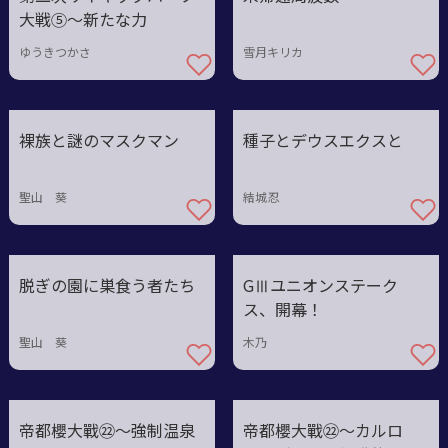
大戦⑤〜新たな力
ゆうきつかさ
雪月キリカ
裸族と謎のマスクマン
種子とデウスエクスと
聖山 葵
結城忍
脱ぎの園に巣食う者たち
GⅢユニオンステーク
ス、開幕！
聖山 葵
木乃
帝都櫻大戰㉒〜強制温泉
帝都櫻大戰㉒～カルロ