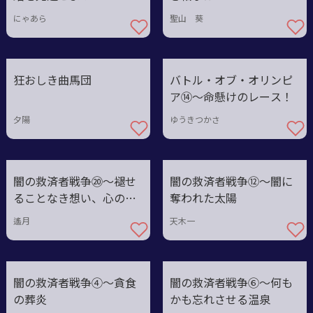
にゃあら
聖山 葵
狂おしき曲馬団
バトル・オブ・オリンピ
ア⑭～命懸けのレース！
夕陽
ゆうきつかさ
闇の救済者戦争⑳〜褪せ
闇の救済者戦争⑫〜闇に
ることなき想い、心の刃
奪われた太陽
とならん
遙月
天木一
闇の救済者戦争④〜貪食
闇の救済者戦争⑥〜何も
の葬炎
かも忘れさせる温泉