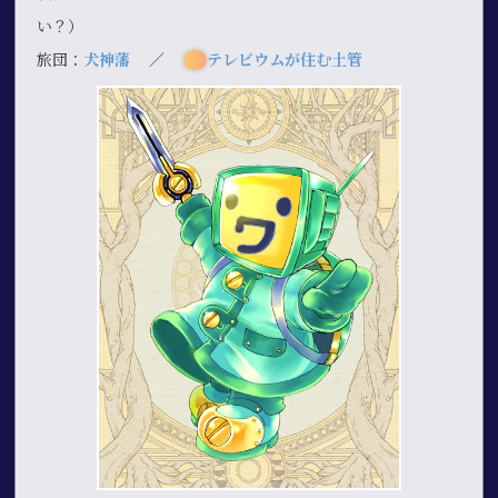
い？）
旅団：
犬神藩
／
テレビウムが住む土管