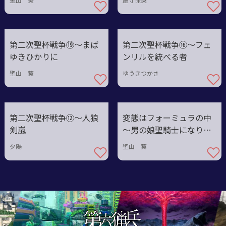
聖山 葵
屋守保英
第二次聖杯戦争⑲〜まば
第二次聖杯戦争⑯～フェ
ゆきひかりに
ンリルを統べる者
聖山 葵
ゆうきつかさ
第二次聖杯戦争⑫〜人狼
変態はフォーミュラの中
剣嵐
～男の娘聖騎士になりた
い～
夕陽
聖山 葵