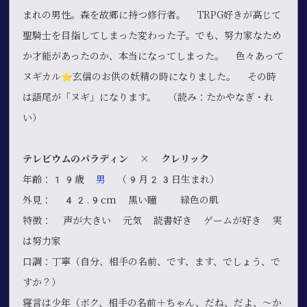
まれの男性。森を故郷に持つ修行者。 TRPG好きが高じて
聖騎士を目指してしまった変わった子。でも、努力家なため
か才能があったのか、本当になってしまった。 色々あって
ヌギカル⭐︎玄信のお供の妖精の時になりました。 その時
は語尾が「ヌギ」になります。 （読み：たかやなぎ・れ
い）
テレビウムのパラディン × クレリック
年齢：19歳
男
（9月23日生まれ）
外見： 42.9cm 黒い瞳 緑色の肌
特徴： 声が大きい 元気 読書好き ゲームが好き 実
は努力家
口調：丁寧（自分、相手の名前、です、ます、でしょう、で
すか？）
寝言は少年（ボク、相手の名前＋ちゃん、だね、だよ、～か