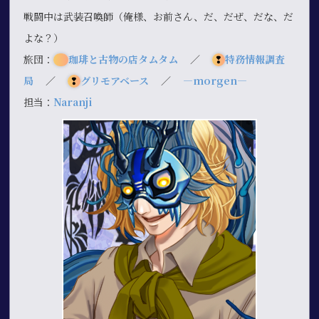
戦闘中は武装召喚師（俺様、お前さん、だ、だぜ、だな、だ
よな？）
旅団：
珈琲と古物の店タムタム
／
❢
特務情報調査
局
／
❢
グリモアベース
／
―morgen―
担当：
Naranji