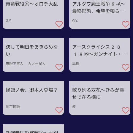
帝竜戦役㉓〜オロチ大乱
アルダワ魔王戦争9-A〜
最終形態、希望を喰らう
もの
G.Y.
G.Y.
決して明日をあきらめな
アースクライシス20
い
19⑮〜ガンナイト・フ
ァイトシティ
無限宇宙人 カノー星人
雲鶴
怪談ノ会、御本人登場？
散り別る双花～きみが幸
せで在る様に
堀戸珈琲
煙