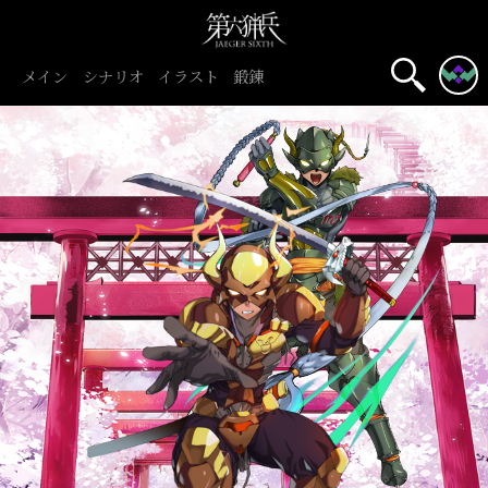
メイン
シナリオ
イラスト
鍛錬