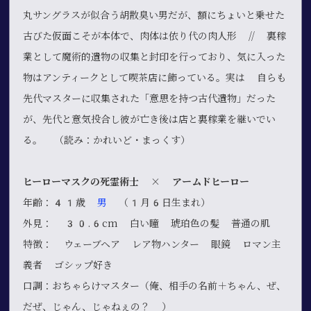
丸サングラスが似合う胡散臭い男だが、額にちょいと乗せた
古びた仮面こそが本体で、肉体は依り代の肉人形 // 裏稼
業として魔術的遺物の収集と封印を行っており、気に入った
物はアンティークとして喫茶店に飾っている。実は 自らも
先代マスターに収集された「意思を持つ古代遺物」だった
が、先代と意気投合し彼が亡き後は店と裏稼業を継いでい
る。 （読み：かれいど・まっくす）
ヒーローマスクの死霊術士 × アームドヒーロー
年齢：41歳
男
（1月6日生まれ）
外見： 30.6cm 白い瞳 琥珀色の髪 普通の肌
特徴： ウェーブヘア レア物ハンター 眼鏡 ロマン主
義者 ゴシップ好き
口調：おちゃらけマスター（俺、相手の名前＋ちゃん、ぜ、
だぜ、じゃん、じゃねぇの？ ）