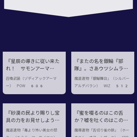
12
『星辰の導きに従い来た
『またの名を銀輪『部
れ！ サモンアーマ
隊』。さあウツシムラマ
ー！』
サよ、存分に猛り踊
召喚武装（ゾディアックアーマ
魔道遺物「銀輪舞台」（シルバー
れ！』
ー） POW 606
アルデバラン） WIZ 512
『砂漠の民より賜りし宝
『蜜を啜るのはこの舌
具の力をお見せしよう。
か？嘘を吐くのはこの舌
……編みこまれた女たち
か？』
魔道遺物「毒より怖い美女の怒
魔導遺物「舌切り雀の鋏」（ホー
の魂は毒となりて民を守