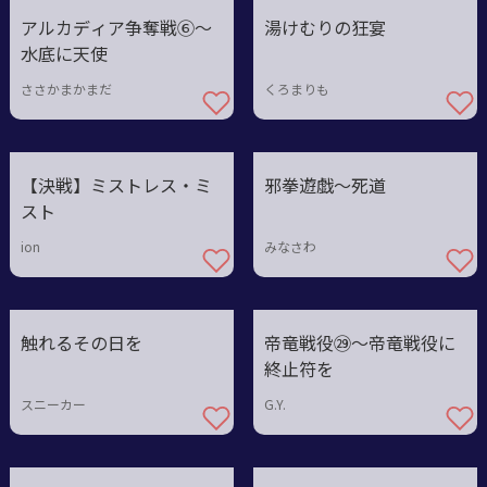
アルカディア争奪戦⑥〜
湯けむりの狂宴
水底に天使
ささかまかまだ
くろまりも
【決戦】ミストレス・ミ
邪拳遊戯～死道
スト
ion
みなさわ
触れるその日を
帝竜戦役㉙〜帝竜戦役に
終止符を
スニーカー
G.Y.