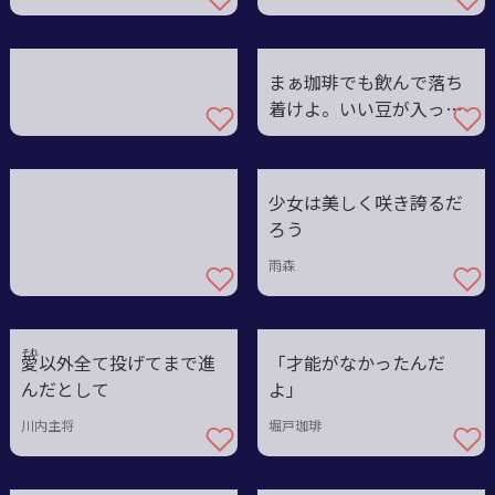
かい？
まぁ珈琲でも飲んで落ち
着けよ。いい豆が入った
んだ
少女は美しく咲き誇るだ
ろう
雨森
それ
愛
以外全て投げてまで進
「才能がなかったんだ
んだとして
よ」
川内主将
堀戸珈琲