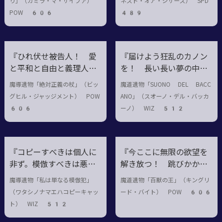
り」（カミラ・マ・サイファ）
ネスト・オア・シザース） SPD
る。滅べ、風化に任せ
POW 606
489
て！』
『ひれ伏せ被告人！ 愛
『届けよう狂乱のカノン
と平和と自由と義理人情
を！ 長い長い夢の中の
とその他諸々にまみれた
宴を！ ……あ、もう聞
魔導遺物「絶対正義の杖」（ビッ
魔道遺物「SUONO DEL BACC
ジャッジメントタイム
こえてないか。まあい
グヒル・ジャッジメント） POW
ANO」（スオーノ・デル・バッカ
だ。……判決！死
い』
606
ーノ） WIZ 512
刑！！』
『コピーすべきは個人に
『今ここに無限の欲望を
非ず。模倣すべきは悪意
解き放つ！ 跳びかか
と偶然。再現しよう。再
れ！ 喰らいつけ！ Grr
魔導遺物「私は単なる模倣犯」
魔道遺物「百獣の王」（キングリ
現しよう。一つの世界を
rr……GAAAAO！！』
（ワタシノナマエハコピーキャッ
ード・バイト） POW 606
再現しよう。』
ト） WIZ 512