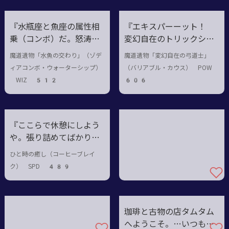
『水瓶座と魚座の属性相
『エキスパーーット！
乗（コンボ）だ。怒涛の
変幻自在のトリックショ
水流と疾き銀鱗の舞をご
ット。これが歴戦の腕前
魔道遺物「水魚の交わり」（ゾデ
魔道遺物「変幻自在の弓道士」
覧あれ』
さ。……まあ借り物だが
ィアコンボ・ウォーターシップ）
（バリアブル・カウス） POW
ね』
WIZ 512
606
『ここらで休憩にしよう
や。張り詰めてばかりじ
ゃ見えるものも見えなく
ひと時の癒し（コーヒーブレイ
なるぜ。』
ク） SPD 489
珈琲と古物の店タムタム
へようこそ。…いつもの