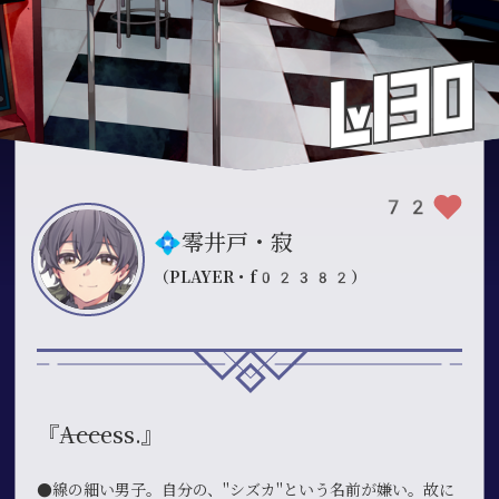
72
💠零井戸・寂
（PLAYER・f02382）
『――Access.』
●線の細い男子。自分の、"シズカ"という名前が嫌い。故に