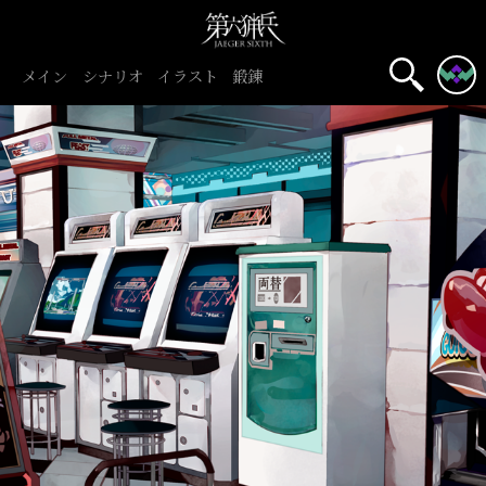
メイン
シナリオ
イラスト
鍛錬