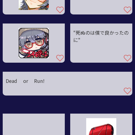
"――死ぬのは僕で良かったの
に"
Dead or Run!