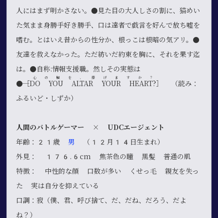
人にはまず明かさない。●見た目の大人しさの割に、猫めい
た気まま身勝手好き勝手、口は達者で戯言を好んで放ち嘘を
嗜む。とはいえ昔からの性分か、根っこは根暗の気アリ。●
友達を救えなかった。ただ紡いだ約束を胸に、それを果す迄
は。●自称:情報支援職。然しその実態は
心の臓を、捧げますか？
――●［
DO YOU ALTAR YOUR HEART?
］ （読み：
ふるいど・しずか）
人間のバトルゲーマー × UDCエージェント
年齢：21歳
男
（12月14日生まれ）
外見： 176.6cm 焦茶色の瞳 黒髪 普通の肌
特徴： 中性的な顔 口数が多い くせっ毛 親友を失っ
た 実は自分を抑えている
口調：寂（僕、君、呼び捨て、だ、だね、だろう、だよ
ね？）