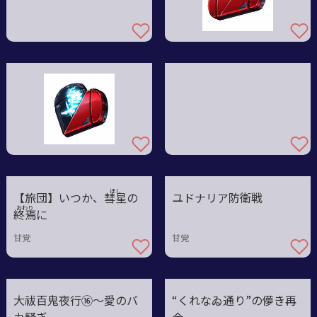
ほし
【旅団】いつか、彗
星
の
ユドナリア防衛戦
おわり
終
焉
に
甘党
甘党
大祓百鬼夜行⑯〜愛のバ
“くれなゐ通り”の儚き再