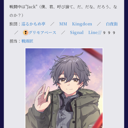
戦闘中は"Jack"（僕、君、呼び捨て、だ、だな、だろう、な
のか？）
旅団：
巡るかもめ亭
／
MM Kingdom
／
白夜街
／
❢
グリモアベース
／
Signal Line///999
担当：
戦雨匠