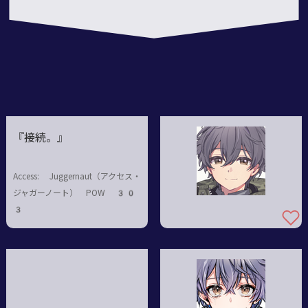
11
『――接続。』
Access: Juggernaut（アクセス・
ジャガーノート） POW 30
3