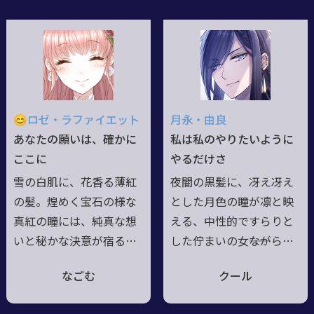
諸国漫遊を続ける身。歳
調はまるで野郎。それで
を感じさせぬしゃんとし
も騎士道精神は叩き込ま
た佇まいで、外面は生真
れているし、守る事には
面目な様に見えるも、内
全力。
面は童心忘れぬお茶目な
一面も。お茶会と歓談を
😊ロゼ・ラファイエット
月永・由良
愛し、行く先々で花を咲
あなたの願いは、確かに
私は私のやりたいように
かせ過ごす日々。人は勿
ここに
やるだけさ
論、動物達も大切な友。
雪の白肌に、花香る薄紅
夜闇の黒髪に、冴え冴え
鮮やかな魔術と華麗な剣
の髪。煌めく宝石の様な
とした月色の瞳が凛と映
舞も嗜む。愛称はキャロ
真紅の瞳には、純真な想
える、中性的ですらりと
ル。
いと秘かな決意が宿る。
した佇まいの女――ながら、
或る人形師がその一生と
悠然とした雰囲気と紳士
なごむ
クール
愛情――全てを注いで生み出
然とした言動も相俟っ
した結晶にして宝物。"君
て、一見は男装の麗人と