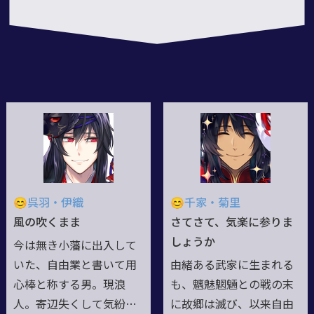
😊呉羽・伊織
😊千家・菊里
風の吹くまま
さてさて、気楽に参りま
しょうか
今は無き小藩に出入して
いた、自由業と書いて用
由緒ある武家に生まれる
心棒と称する男。現浪
も、魑魅魍魎との戦の末
人。寄辺失くして気紛れ
に故郷は滅び、以来自由