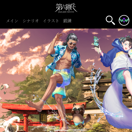
メイン
シナリオ
イラスト
鍛錬