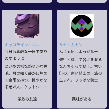
いは避けるものの、独特
乗り越え、とっても立派
の雰囲気に反し表面的な
に成長した存在。よそ
人当たりは存外悪くな
じ。おす。とは思えな
い。常は完全に人の貌を
い、すごくあいらしい見
取るも、化皮の下は狐。
目――に反してすごくしぶい
呪いに呪われた血も刃
声。あとすごくかわいい
も、人の役に立つなら捨
おててやあんよからすご
キャロライン・ベル
サヤ・カナン
てたもんじゃないと笑う――
く強烈なぱんちやきっく
今日も素敵な一日であり
んじゃ何しよっかなー
其の影にて心を繋ぎ止め
を繰り出す。見目の可愛
ますように
修行と称して各地を渡る
この手にかけた――
るは、在りし
日
の――
さも武器の一つと利用す
深い夜の様な艶やかな黒
なんちゃって騎士。古い
る猛者。姓名や鈴は亡き
毛、月の如く静かに煌め
町の、古い騎士の一族の
戦友に貰ったらしい。
く金眼を持つ、穏やかな
生まれ。りっぱな騎士に
る老婦人。ケットシーの
なるべく、幼い頃から厳
例に漏れず旅と恩義を尊
しく育てられたが、結果
茶飲み友達
興味がある
び、老いて尚好奇心も尽
はこれである。見た目は
きる事なく、のんびりと
ともかく言動は軽い。口