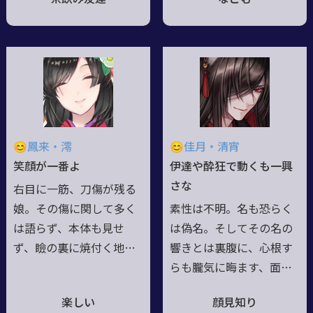
聖騎士。護術に長ける――も
紫水晶の如く澄んだ煌め
とい「攻撃性の強い魔術
きを宿す眸は、写し続け
との折り合いが悪く、結
た陽と藤の色を顕す。人
果として剣や槍術を鍛え
と成った後も長らく社に
ざるを得なかった魔術
囲われ守られる日々が続
師」…といった様相。和
いたが、守る力を得た今
名の記憶も持っているの
は、人々の為にと戦にも
で、それを知る人なら呼
臆せず身を投じる。生立
😊鳳来・澪
😊佳月・清宵
んでも構わない。//故郷
故か浮世離れした雰囲気
笑顔が一番よ
伊達や酔狂で動くも一興
を喪い彷徨う長い旅のさ
を纏うが、物腰は柔らか
さな
右目に一筋、刀傷が残る
なか、白い砦と友を得
く穏和な性格。儚げに見
娘。その傷に関して多く
素性は不明。名も恐らく
た。何者をも憎まず。今
えるも意志と芯は強い。
は語らず、本体も見せ
は偽名。そしてその名の
はただ、箱庭を護るため
ず、瞼の裏に焼付く地獄
響きとは裏腹に、心根す
に。
は笑顔で塗り込め、明朗
らも朧気に晦ます、面妖
快活に在ろうと振舞う強
で捉えどころ無き狐。酒
楽しい
顔見知り
がり。元来社交的ではあ
に煙管、洒落と遊興を好