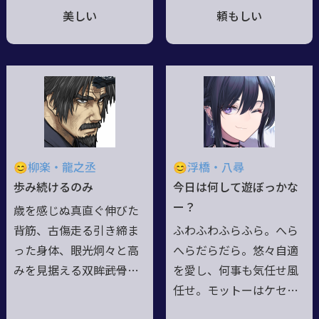
ず、本心も見えず、何も
な武人。故郷は幼き頃に
美しい
頼もしい
かもを綺麗に粧い隠して
滅亡の憂き目を見、その
笑顔で躱す女。今が愉し
守護を担った一族もまた
ければそれで良いじゃな
己一人を遺して露と消え
い、と嘯く刹那主義者。
る。今は苦渋を懐きなが
元が元故にか、髪から爪
らも、自戒と反動から盾
先に至るまで抜かりなく
として在らんと覚悟を胸
飾り付けた華やかな装い
に。託された刀と遺志に
を好む。また酒と花を愛
応えるべく、そして災厄
😊柳楽・龍之丞
😊浮橋・八尋
し、風流を良しとし、月
が繰り返されぬように
歩み続けるのみ
今日は何して遊ぼっかな
夜に一人逍遙する姿も。
と、精進の日々を送る。
ー？
歳を感じぬ真直ぐ伸びた
飄々と自由に振舞う様
気苦労が多い為か元来の
背筋、古傷走る引き締ま
ふわふわふらふら。へら
は、嘗ての己や見守った
気質故か、妙に老成・達
った身体、眼光炯々と高
へらだらだら。悠々自適
女達の境遇への反動か――
観して見える事も屡。
みを見据える双眸――武骨で
を愛し、何事も気任せ風
朴訥な羅刹の老翁。生ま
任せ。モットーはケセラ
れはしがない百姓であり
セラ――あ、ケサランパサラ