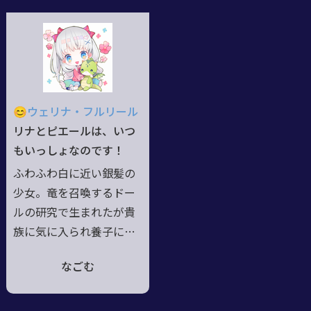
は、かなりあわあわしな
合わず活動的で、気に入
がら表情を引締め敬語に
った者への協力を惜しま
なる。 時折老人臭いこ
ない。善し悪しより自分
とを言う。 いつも大体
好みで判断し、好奇心の
相棒の『わんわんさん』
ままにどこへでも赴き、
(ライオンライド)にくっ
愛でるように蹂躙する。
😊ウェリナ・フルリール
ついている。
魔法陣を象形化して発動
リナとピエールは、いつ
させる「印章（シグネッ
もいっしょなのです！
ト）」を用いる魔法使
ふわふわ白に近い銀髪の
い。すぐ齧りたがるけど
少女。竜を召喚するドー
血は啜らないから安心し
ルの研究で生まれたが貴
てね。
族に気に入られ養子に。
竜騎士の誇りも持ってい
なごむ
るが、蝶よ花よと育てら
れた為少々世間知らず。
相棒竜の愛称はピエー