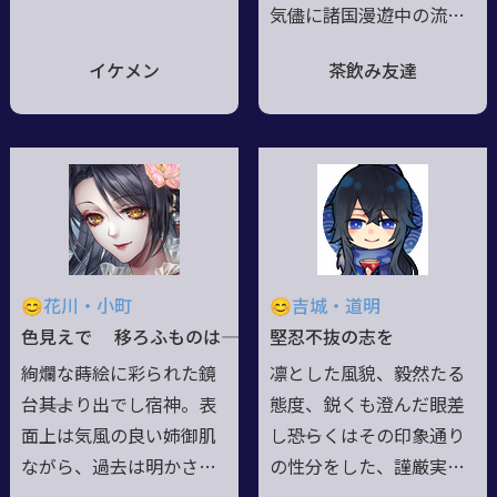
に彷徨う、掴めぬ浮雲。
気儘に諸国漫遊中の流れ
或いは流水。無駄に整っ
者。常の立振舞は悲壮な
イケメン
茶飲み友達
た見目に反し、中身は残
過去を微塵も感じさせぬ
念ながら曰く付き――不良気
程に、ゆるりと構えた泰
味の金欠気味。口を開け
然自若な性質。良く言え
ばふらりへらりと気楽に
ば大らか、悪く言えば図
笑顔を見せる。されど軽
太く、滅多な事では物怖
い言動は本気か冗談か読
じしない・動じない。若
めず掴めず。稀に覗く剣
さへの執着は薄く、色気
呑な気配は妖剣や幽鬼の
より食気派。何でもよく
😊花川・小町
😊吉城・道明
影響か、はたまた本性
食べる食道楽。妖剣の呪
色見えで 移ろふものは――
堅忍不抜の志を
か。――本体？さァ、何だろ
詛は化皮の下に抑え込
絢爛な蒔絵に彩られた鏡
凛とした風貌、毅然たる
な――弱点とも成り得る其を
み、のらりくらりと本心
台――其より出でし宿神。表
態度、鋭くも澄んだ眼差
明かす事は一層稀。
も本性も晦ます狐。
面上は気風の良い姉御肌
し――恐らくはその印象通り
ながら、過去は明かさ
の性分をした、謹厳実直