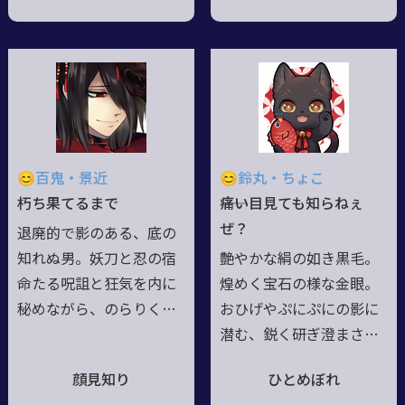
るが、一際賑やかな場を
み、一見は自由気儘での
好むのは孤独を嫌う裏返
らりくらりと生きる道楽
し。他人の涙も自分の涙
者。――然れど鋭き紅眼の奥
も見たくはないから、笑
は常に烱々と、眈々と。
顔守る為に戦うのだと云
片や、翳り秘すもう一方
う。過去に関しては“おば
の眼は月色――其の色も、其
あちゃんっこだっ
の由も、誰にも明かす事
😊百鬼・景近
😊鈴丸・ちょこ
た”、“ほんまに大切にし
は無い。水差す様な無粋
朽ち果てるまで
――痛い目見ても知らねぇ
てもろたんよ”とだけ、最
を厭うと宣う傍ら、気紛
ぜ？
退廃的で影のある、底の
近溢すように。
れに茶々を入れたり余計
知れぬ男。妖刀と忍の宿
艶やかな絹の如き黒毛。
な世話を焼いたりもす
命たる呪詛と狂気を内に
煌めく宝石の様な金眼。
る、随分と良い性格。
秘めながら、のらりくら
おひげやぷにぷにの影に
りと軽妙に現世を彷徨う
潜む、鋭く研ぎ澄まされ
幽鬼。忌まわしき力を手
た爪牙。貧民街に捨てら
顔見知り
ひとめぼれ
繰るが故にか深い付き合
れた子猫――が数多の苦難を