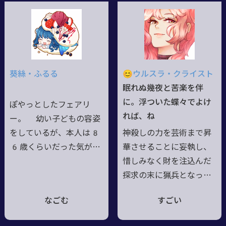
だ天使だと涙する人々に
百年道具として在ったた
囲まれていた。以来、温
め現世の物事に疎く天然
かな光を人々にと一心に
だが、故に他者と言の葉
願い、猟兵として奔走す
を綴り合える交流を好
る日々。ふわりと舞う白
む。甘味は勿論、各世界
葵絲・ふるる
😊ウルスラ・クライスト
銀の髪に花開くは、清ら
の食にも興味津々な健啖
眠れぬ幾夜と苦楽を伴
かな雪色の薔薇。連れる
家。今が楽しければいい
に。浮ついた蝶々でよけ
ぽやっとしたフェアリ
傀儡は黒猫型――母の手作り
刹那主義で、未体験の事
れば、ね
ー。 幼い子どもの容姿
にして形見の品。
はどんな物でも拘らずや
をしているが、本人は8
神殺しの力を芸術まで昇
ってみたい好奇心旺盛な
6歳くらいだった気がす
華させることに妄執し、
性質。
ると言っている。喋りは
惜しみなく財を注込んだ
ひらがな多め。 自己紹
探求の末に猟兵となった
介されると、勝手に変な
ダンピールの女主人。気
なごむ
すごい
あだ名で呼び始める。
怠そうな印象よりも好意
怖い顔、大きい人相手に
的、薄布のドレス姿に似