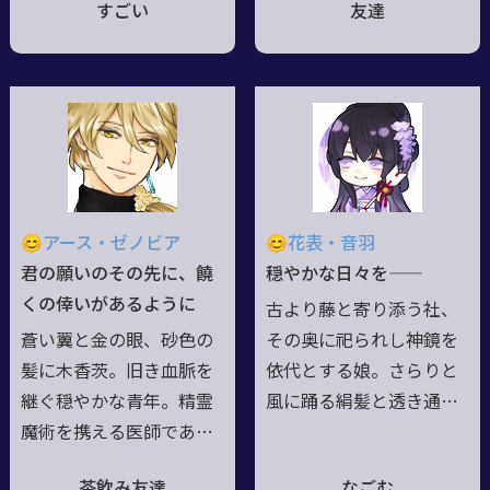
すごい
友達
ながら、剣に惚れ込み郷
ンじゃないぜー？なん
を飛び出し、雲の如く流
て、謎めいた笑顔で宣
離うこと幾星霜。生涯を
う、正体不明の軽薄東方
賭してこの道を極めん
妖怪。化ける一点に長
と、無銘の刀一振を友と
じ、髪色から姿形まで、
し、老いて今尚武者修行
気分次第で千変万化。基
を続ける男。性格は概ね
本は野狐風の尾を持つ小
見目の通りなれど、獣や
洒落た青年姿をとるも、
😊アース・ゼノビア
😊花表・音羽
童には存外弱く、意外な
其すらも生まれ持ったモ
君の願いのその先に、饒
穏やかな日々を――
一面も覗かせる。五常を
ノか、素性眩ます為のモ
くの倖いがあるように
古より藤と寄り添う社、
重んじ、戦に於いては
ノか知れず。気紛れに変
蒼い翼と金の眼、砂色の
その奥に祀られし神鏡を
堂々たる真向勝負を好
じては気儘に遊び回り、
髪に木香茨。旧き血脈を
依代とする娘。さらりと
む。
本当の素顔は誰も知らな
継ぐ穏やかな青年。精霊
風に踊る絹髪と透き通る
い。
魔術を携える医師であ
白磁の肌は、己を守り続
り、白の神殿に所属する
けてくれた巫女の面影を――
茶飲み友達
なごむ