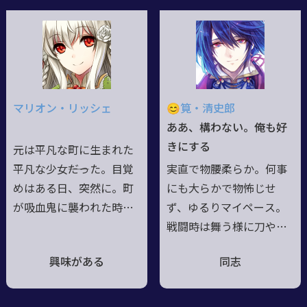
に、世界に、幸あれ"と最
もいえる風貌の流れ者。
期の祈りと共に貴族に託
クールな様に見えて知識
されるも、無力な雛は箱
欲と好奇心は中々に強
庭に囲われ、深層の令嬢
く、心の向くままに動く
の如く育てられる。その
気紛れな猫の様な性格。
中で獣と唄を友とし親し
呪詛も禁術も畏れる事な
マリオン・リッシェ
😊筧・清史郎
み続けた末、世界に選ば
く神殺しを為し、その死
ああ、構わない。俺も好
れ羽搏く力を得る――そうし
霊すら己が力と変える冒
きにする
元は平凡な町に生まれた
て彼と世界の願いを胸
涜者――と名乗る裏に秘する
平凡な少女――だった。目覚
実直で物腰柔らか。何事
に、平穏を夢見た娘は外
は、その身に流るる半魔
めはある日、突然に。町
にも大らかで物怖じせ
へと飛び立った。
の血と過去への皮肉。
が吸血鬼に襲われた時、
ず、ゆるりマイペース。
幼子を庇い確かに切り裂
戦闘時は舞う様に刀や扇
かれた筈の背に咲いたの
ふるう、赤に青微か混じ
興味がある
同志
は、血の花ではなく純白
る瞳持つ桜模様の硯箱の
の翼。後の記憶は殆ど無
ヤドリガミ。甘味を楽し
く、気付いた時には奇跡
む時間が至福な超甘党。