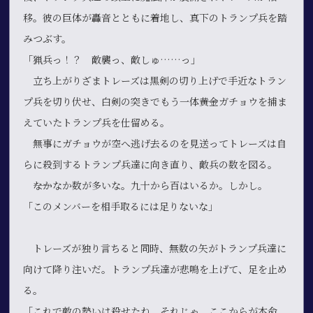
移。彼の巨体が轟音とともに着地し、真下のトランプ兵を踏
みつぶす。
「猟兵っ！？ 敵襲っ、敵しゅ……っ」
立ち上がりざまトレーズは黒剣の切り上げで手近なトラン
プ兵を切り伏せ、白剣の突きでもう一体――黄金ガチョウを捕ま
えていたトランプ兵を仕留める。
無事にガチョウが空へ逃げ去るのを見送ってトレーズは自
らに殺到するトランプ兵達に向き直り、敵兵の数を図る。
――なかなか数が多いな。九十から百はいるか。しかし。
「このメンバーを相手取るには足りないな」
トレーズが独り言ちると同時、無数の矢がトランプ兵達に
向けて降り注いだ。トランプ兵達が悲鳴を上げて、足を止め
る。
「これで敵の勢いは殺せたね。それじゃ、ここからが本命