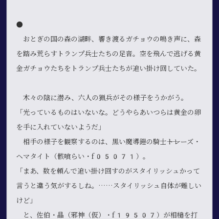
●
おとぎの国の森の湖畔、響き渡るガチョウの鳴き声に、森
を踏み荒らすトランプ兵士たちの足音。空を飛んで逃げる黄
金ガチョウたちをトランプ兵士たちが追い掛け回していた。
木々の陰に潜み、六人の猟兵がその様子をうかがう。
「光っているものはいないな。どうやらあいつらは黄金の卵
を手に入れていないようだ」
相手の様子を観察するのは、黒い魔導鎧の騎士――トレーズ・
ヘマタイト（骸喰らい・f05071）。
「まあ、数を頼んで追い掛け回すのがスタイリッシュかって
言うと違う気がするしね。……スタイリッシュ自体が難しい
けど」
と、佐伯・晶（邪神（仮）・f19507）が相槌を打