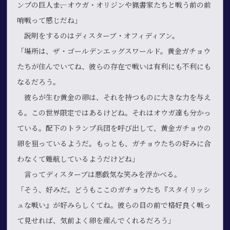
ンプの巨人――ま、オウガ・オリジンや猟書家たちと戦う前の前
哨戦って感じだね」
説明をするのはディスターブ・オフィディアン。
「場所は、ザ・ゴールデンエッグスワールド。黄金ガチョウ
たちが住んでいてね、彼らの存在で戦いは有利にも不利にも
なるだろう。
彼らが生む黄金の卵は、それを持つものに大きな力を与え
る。この世界限定ではあるけどね。それはオウガ達も分かっ
ている。配下のトランプ兵団を呼び出して、黄金ガチョウの
卵を狙っているようだ。もっとも、ガチョウたちの好みに合
わなくて難航しているようだけどね」
言ってディスターブは悪戯気な笑みを浮かべる。
「そう、好みだ。どうもここのガチョウたち『スタイリッシ
ュな戦い』が好みらしくてね。彼らの目の前で格好良く戦っ
て見せれば、気前よく卵を産んでくれるだろう」