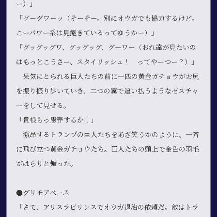
ー）」
「グーグワーッ（そーそー。別にオウガでも協力するけど。
こーパワー系は見飽きているってゆうかー）」
「グッグッグワ、グッグッグ、グーワー（おれ達が見たいの
はもっとこうさー、スタイリッシュ！ ってやーつー？）」
呆気にとられる巨人たちの前に一匹の黄金ガチョウがお尻
を振り振り歩いていき、二つの翼で追い払うようなゼスチャ
ーをして見せる。
「貴様らっ愚弄するか！」
激昂するトランプの巨人たちをあざ笑うかのように、一斉
に飛び立つ黄金ガチョウたち。巨人たちの頭上で金色の羽毛
がはらりと舞った。
●グリモアベース
「さて、アリスラビリンスでオウガ退治の依頼だ。敵はトラ