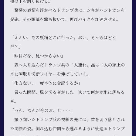
槍の下を潜り抜ける。
驚愕の表情を浮かべるトランプ兵に、シキがハンドガンを
発砲。その頭部を撃ち抜いて、再びバイクを加速させる。
「ええい、あの妖精どこに行った。おい、そっちはどう
だ？」
「駄目だな、見つからない」
森へ入り込んだトランプ兵の二人連れ。晶は二人の頭上の
木に陣取り切断ワイヤーを伸ばしていく。
「仕方ない、一度本体に合流するか」
言った瞬間、風を切る音がした。次いで何かが地に落ちる
音。
「うん、なんだ今のお、と……」
振り向いたトランプ兵の視線の先には、首を切り落とされ
た同僚の姿。倒れ込む仲間から逃れるように後退るトランプ