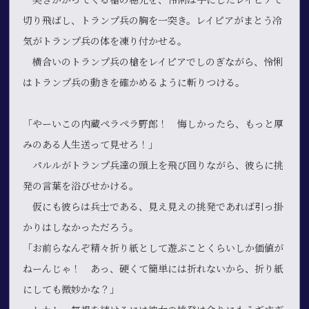
切り飛ばし、トランプ兵の胸を一突き。レイピアがまとう冷
気がトランプ兵の体を凍り付かせる。
横合いのトランプ兵の槍をレイピアでしのぎながら、怜悧
はトランプ兵の動きを確かめるように斬りつける。
「やーいこの内蔵ペラペラ野郎！ 悔しかったら、もっと厚
みのある人生送って見せろ！」
パルルがトランプ兵達の頭上を飛び回りながら、彼らに挑
発の言葉を浴びせかける。
仮にも彼らは兵士である、見え見えの挑発であれば引っ掛
かりはしなかっただろう。
「お前らなんぞ精々折り紙として遊ぶことくらいしか価値が
ねーんじゃ！ あっ、硬くて簡単には折れないから、折り紙
にしても微妙かな？」