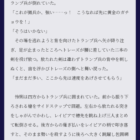
ランプ兵が倒れていた。
「これが猟兵か、強い……っ！ こうなれば先に黄金のガチ
ョウを！」
「そうはいかない」
その場を逃れようと背を向けたトランプ兵へ矢が降り注
ぎ、足が止まったところへトレーズが腰に差していた二本の
剣を投げ放つ。放たれた剣は違わずトランプ兵の背中を刺し
ぬくと、宙を浮かびトレーズの側へと舞い戻った。
「まだまだ多い、ここから先は速度をあげさせてもらう」
怜悧は四方からトランプ兵に囲まれていた。前から振り下
ろされる槍をサイドステップで回避。左右から放たれる突き
をしゃがんでかわし、レイピアで穂先を跳ね上げ三人まとめ
て転倒させる。後方からの薙ぎ払いをレイピアの柄で叩き落
すと、そのまま勢いを殺すように後ろへ大きく跳躍し包囲網