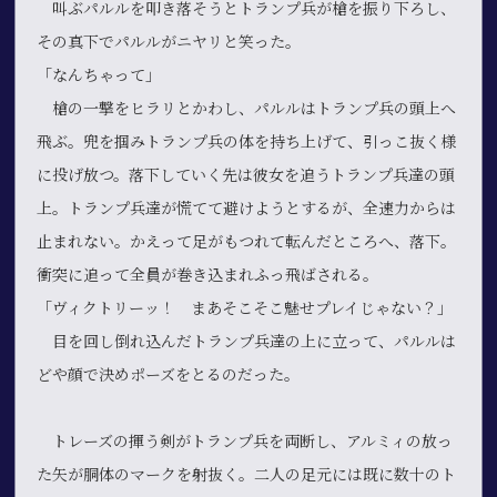
叫ぶパルルを叩き落そうとトランプ兵が槍を振り下ろし、
その真下でパルルがニヤリと笑った。
「なんちゃって」
槍の一撃をヒラリとかわし、パルルはトランプ兵の頭上へ
飛ぶ。兜を掴みトランプ兵の体を持ち上げて、引っこ抜く様
に投げ放つ。落下していく先は彼女を追うトランプ兵達の頭
上。トランプ兵達が慌てて避けようとするが、全速力からは
止まれない。かえって足がもつれて転んだところへ、落下。
衝突に追って全員が巻き込まれふっ飛ばされる。
「ヴィクトリーッ！ まあそこそこ魅せプレイじゃない？」
目を回し倒れ込んだトランプ兵達の上に立って、パルルは
どや顔で決めポーズをとるのだった。
トレーズの揮う剣がトランプ兵を両断し、アルミィの放っ
た矢が胴体のマークを射抜く。二人の足元には既に数十のト