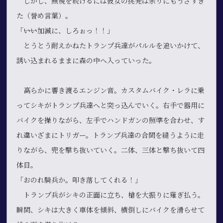
しかし、無視を続けるには彼女の挑発は余りにもうざすぎ
た（誉め言葉）。
「――いい加減に、しろぉっ！！」
とうとう耐えかねたトランプ兵達がパルルを追いかけて、
誘い込まれるままに森の中へ入っていった。
高らかに響き渡るエンジン音。カスタムバイク・レラに乗
ってシキがトランプ兵達へと突っ込んでいく。右手で器用に
バイクを操りながら、左手でハンドガンの照準を合わせ、す
れ違いざまにトリガー。トランプ兵達の合間を縫うように走
りながら、兜を撃ち抜いていく。二体、三体と撃ち抜いて四
体目。
「おのれ騎兵か。叩き落してくれる！」
トランプ兵がシキの正面に立ち、槍を大振りに薙ぎ払う。
瞬間、シキは大きく車体を傾斜、横倒しにバイクを滑らせて