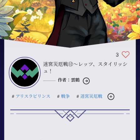
3
迷宮災厄戦⑫〜レッツ、スタイリッシ
ュ！
作者：雲鶴
#アリスラビリンス
#戦争
#迷宮災厄戦