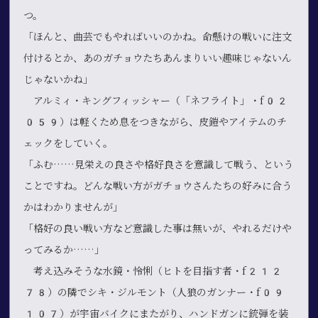
つ。
「ほんと、曲芸でもやればいいのかね。命懸けの戦いに注文
付けるとか、あのガチョウたちあんまりいい趣味じゃないん
じゃないかね」
アルミィ・キングフィッシャー（「ネフライト」・f02
059）は軽くため息をつきながら、皮鎧やアイテムのチ
ェックをしていく。
「ふむ……見栄えの良さや格好良さを意識して戦う、という
ことですね。どんな戦い方がガチョウさんたちの好みに合う
かはわかりませんが」
「格好の良い戦い方など意識した事は無いが、やれるだけや
ってみるか……」
考え込みそうな水鏡・怜悧（ヒトを目指す者・f212
78）の隣でシキ・ジルモント（人狼のガンナー・f09
107）が宇宙バイクにまたがり、ハンドガンに銃弾を装