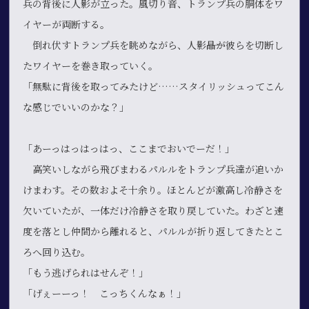
兵の背後に人影が立った。風切り音、トランプ兵の胴体をワ
イヤーが両断する。
倒れ伏すトランプ兵を眺めながら、人影――晶が彼らを切断し
たワイヤーを巻き取っていく。
「無駄に背後を取ってみたけど……スタイリッシュってこん
な感じでいいのかな？」
「あーっはっはっはっ、ここまでおいでーだ！」
高笑いしながら飛びまわるパルルをトランプ兵達が追いか
けまわす。その数およそ十余り。ほとんどが激高し冷静さを
欠いていたが、一体だけ冷静さを取り戻していた。わざと速
度を落とし仲間から離れると、パルルが折り返してきたとこ
ろへ回り込む。
「もう逃げられはせんぞ！」
「げぇーーっ！ こっちくんなぁ！」