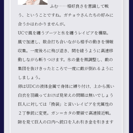
ふむ……格好良さを意識して戦
う、ということですね。ガチョウさんたちの好みに
合うかはわかりませんが。
UCで風を纏うブーツと氷を纏うレイピアを構築。
風で加速し、数合打ち合いながら相手の動きを情報
収集。一度後ろに飛び退き、間を縫うように高速移
動しながら斬りつけます。氷の量を微調整し、敵の
集団を抜けきったところで一度に敵が倒れるように
しましょう。
卵はUDCの液体金属で身体に縛り付け、上から黒い
白衣を羽織っておけば見栄えの問題は無いでしょう
巨人に対しては「換装」と言いレイピアを光属性の
２丁拳銃に変更。ガン＝カタの要領で高速接近戦。
隙を見て巨人の口内へ銃口を入れ引き金を引きます