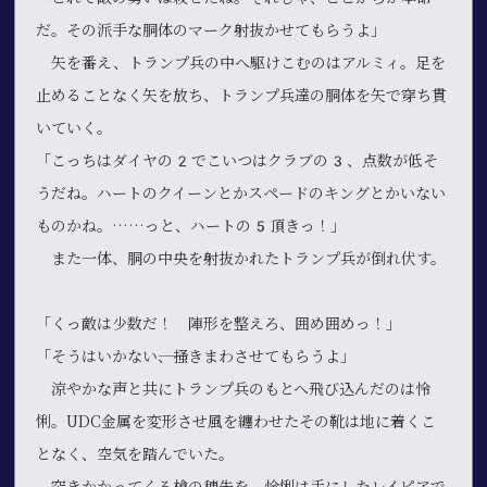
だ。その派手な胴体のマーク射抜かせてもらうよ」
矢を番え、トランプ兵の中へ駆けこむのはアルミィ。足を
止めることなく矢を放ち、トランプ兵達の胴体を矢で穿ち貫
いていく。
「こっちはダイヤの2でこいつはクラブの3、点数が低そ
うだね。ハートのクイーンとかスペードのキングとかいない
ものかね。……っと、ハートの5頂きっ！」
また一体、胴の中央を射抜かれたトランプ兵が倒れ伏す。
「くっ敵は少数だ！ 陣形を整えろ、囲め囲めっ！」
「そうはいかない――、掻きまわさせてもらうよ」
涼やかな声と共にトランプ兵のもとへ飛び込んだのは怜
悧。UDC金属を変形させ風を纏わせたその靴は地に着くこ
となく、空気を踏んでいた。
突きかかってくる槍の穂先を、怜悧は手にしたレイピアで