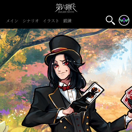
メイン
シナリオ
イラスト
鍛錬