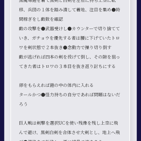
黒魔導鎧を着て黒剣と白剣を左右に持ち上空に転
移、兵団の１体を踏み潰して着地、注目を集め●時
間稼ぎをし敵数を確認
敵の攻撃を●武器受けし●カウンターで切り捨てて
いき、ガチョウを優先する者は腰に下げていたトロ
ワを剣状態で２本抜き●念動力で操り切り倒す
敵が逃げれば四本の剣を投げて倒し、その隙を狙っ
てきた者はトロワの３本目を抜き返り討ちにする
卵をもらえれば鎧の中の体内に入れる
タールかつ●怪力持ちの自分であれば問題はないだ
ろう
巨人戦は剣撃を選択UCを使い残像を残し上空に飛
んで避け、黒剣白剣を合体させ大剣とし、地上へ飛