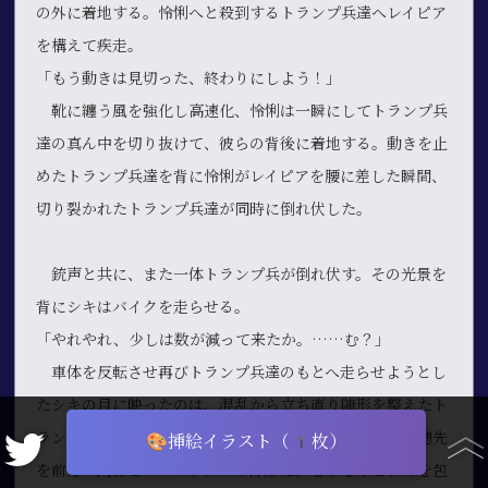
の外に着地する。怜悧へと殺到するトランプ兵達へレイピア
を構えて疾走。
「もう動きは見切った、終わりにしよう！」
靴に纏う風を強化し高速化、怜悧は一瞬にしてトランプ兵
達の真ん中を切り抜けて、彼らの背後に着地する。動きを止
めたトランプ兵達を背に怜悧がレイピアを腰に差した瞬間、
切り裂かれたトランプ兵達が同時に倒れ伏した。
銃声と共に、また一体トランプ兵が倒れ伏す。その光景を
背にシキはバイクを走らせる。
「やれやれ、少しは数が減って来たか。……む？」
車体を反転させ再びトランプ兵達のもとへ走らせようとし
たシキの目に映ったのは、混乱から立ち直り陣形を整えたト
ランプ兵達の姿。横一列に並んで隙間なく盾を構え槍の穂先
🎨挿絵イラスト（1枚）
を前方へ向ける――ファランクスの陣形だ。じりじりとシキを包