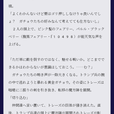
填。
「よくわかんないけど要はゴリ押ししなけりゃ良いんでし
ょ？ ガチョウたちの好みなんて考えてても仕方ないし」
2人の頭上で、ピンク髪のフェアリー、パルル・ブラック
ベリー（腹黒フェアリー・f10498）が能天気な声を
上げる。
「ただ単に敵を倒すのではなく、魅せる戦いか。どこまでで
きるかはわからないが意識はしておこう。……む？」
ガチョウたちの鳴き声が一際大きくなる。トランプ兵の腕
の中で逃れようと暴れる黄金ガチョウ。その姿にトレーズは
咄嗟に二振りの剣を引き抜き、転移の魔方陣を展開。
「切り込む」
仲間達へ言い置いて、トレーズの巨体が掻き消えた。直
後、トランプ兵達の頭上に魔法陣が展開されトレーズが転