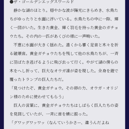
●ザ・ゴールデンエッグスワールド
静かな湖のほとり。穏やかな波が陽光にきらめき、水鳥た
ちがゆったりと水面に浮いている。水鳥たちの中に一際、輝
く一団がいた。生きた黄金、輝く羽毛を持った黄金のガチョ
ウたち。その内の一匹があくびの様に一声鳴いた。
不意に水面が大きく揺れた。遠くから響く足音と木々を折
る破壊音。黄金ガチョウたちを残して他の水鳥たちが、一斉
に羽ばたき逃げるように飛び去って行く。やがて湖の傍らの
木をへし折って、巨大なオウガ達が姿を現した。全身を鎧で
覆ったトランプの巨人たちだ。
「見つけたぞ、黄金ガチョウ。その卵の力、オウガ・オリジ
ン様のために使わせてもらう」
巨人の言葉に、黄金ガチョウたちはしばらく巨人たちの姿
を見回していたが、一斉に首を横に振った。
「グワッグワッワッ（なんていうかさー、違うんだよね