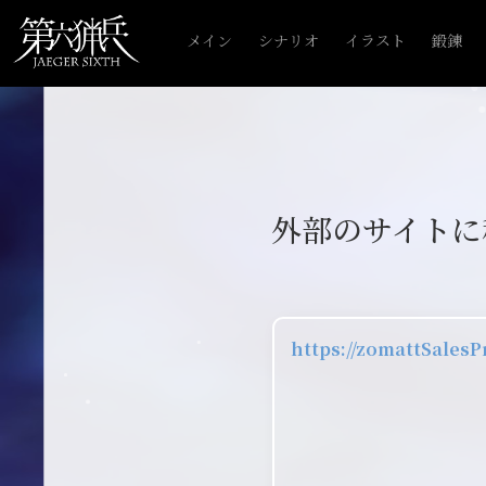
メイン
シナリオ
イラスト
鍛錬
外部のサイトに
https://zomattSales