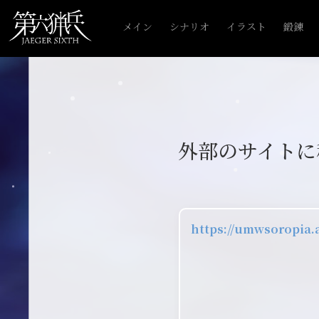
メイン
シナリオ
イラスト
鍛錬
外部のサイトに
https://umwsoropia.