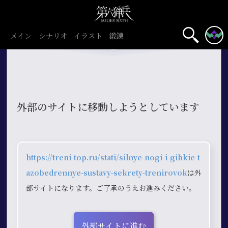
メイン
シナリオ
イラスト
鍛錬
外部のサイトに移動しようとしています
https://treni-top.ru/stati/silnye-nogi-i-gibkie-t
azobedrennye-sustavy-sekrety-trenirovok
は外
部サイトになります。ご了承のうえお進みください。
外部サイトに進む