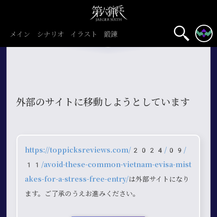
メイン
シナリオ
イラスト
鍛錬
外部のサイトに移動しようとしています
https://toppicksreviews.com/2024/09/
11/avoid-these-common-vietnam-evisa-mist
akes-for-a-stress-free-entry/
は外部サイトになり
ます。ご了承のうえお進みください。