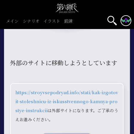
メイン
シナリオ
イラスト
鍛錬
外部のサイトに移動しようとしています
https://stroyvsepodryad.info/stati/kak-izgotov
it-stoleshnicu-iz-iskusstvennogo-kamnya-pro
stye-instrukcii
は外部サイトになります。ご了承のう
えお進みください。