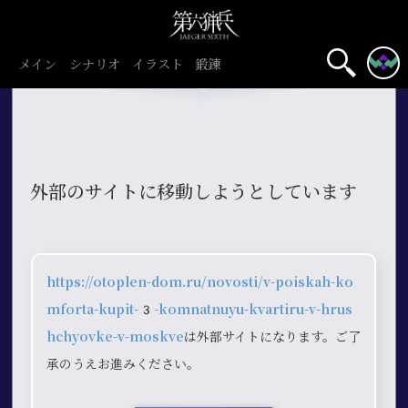
メイン
シナリオ
イラスト
鍛錬
外部のサイトに移動しようとしています
https://otoplen-dom.ru/novosti/v-poiskah-ko
mforta-kupit-3-komnatnuyu-kvartiru-v-hrus
hchyovke-v-moskve
は外部サイトになります。ご了
承のうえお進みください。