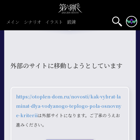
メイン
シナリオ
イラスト
鍛錬
外部のサイトに移動しようとしています
https://otoplen-dom.ru/novosti/kak-vybrat-la
minat-dlya-vodyanogo-teplogo-pola-osnovny
e-kriterii
は外部サイトになります。ご了承のうえお
進みください。