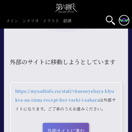
メイン
シナリオ
イラスト
鍛錬
外部のサイトに移動しようとしています
https://mysadinfo.ru/stati/vkusneyshaya-klyu
kva-na-zimu-recept-bez-varki-i-sahara
は外部サ
イトになります。ご了承のうえお進みください。
外部サイトに進む