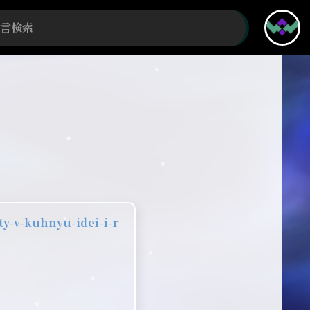
y-v-kuhnyu-idei-i-r