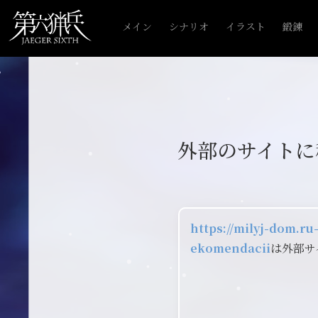
メイン
シナリオ
イラスト
鍛錬
外部のサイトに
https://milyj-dom.r
ekomendacii
は外部サ