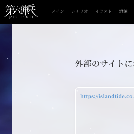
メイン
シナリオ
イラスト
鍛錬
外部のサイトに
https://islandtide.co