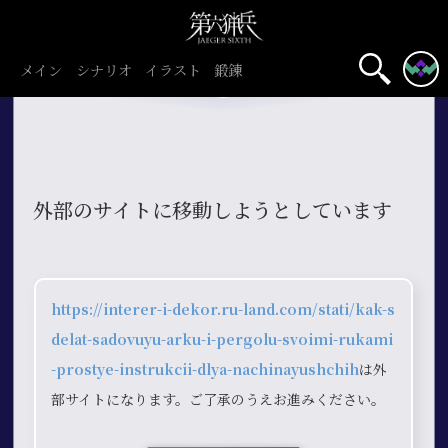
メイン
シナリオ
イラスト
鍛錬
外部のサイトに移動しようとしています
https://interer-i-dekor.ru-land.com/stati/kak-s
delat-sadovuyu-arku-i-pergolu-svoimi-rukami
-prostye-instrukcii-dlya-nachinayushchih
は外
部サイトになります。ご了承のうえお進みください。