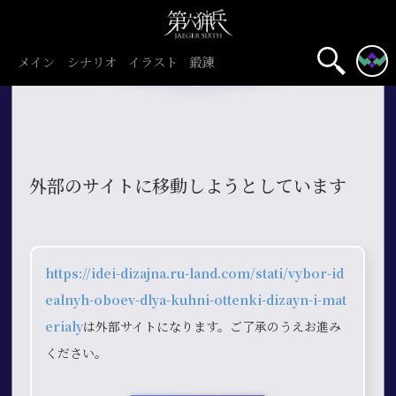
メイン
シナリオ
イラスト
鍛錬
外部のサイトに移動しようとしています
https://idei-dizajna.ru-land.com/stati/vybor-id
ealnyh-oboev-dlya-kuhni-ottenki-dizayn-i-mat
erialy
は外部サイトになります。ご了承のうえお進み
ください。