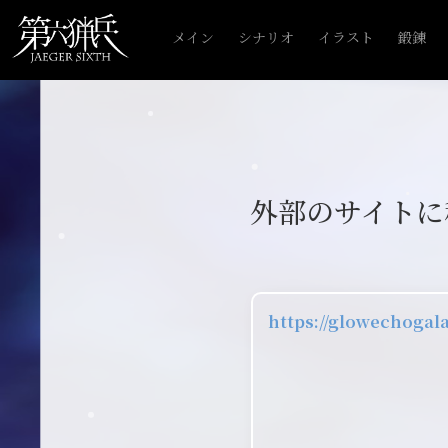
メイン
シナリオ
イラスト
鍛錬
外部のサイトに
https://glowechogal