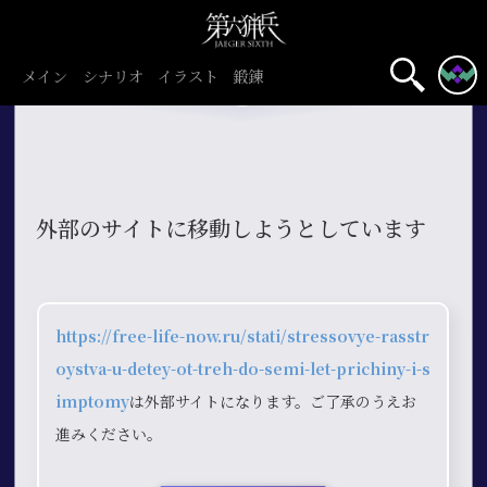
メイン
シナリオ
イラスト
鍛錬
外部のサイトに移動しようとしています
https://free-life-now.ru/stati/stressovye-rasstr
oystva-u-detey-ot-treh-do-semi-let-prichiny-i-s
imptomy
は外部サイトになります。ご了承のうえお
進みください。