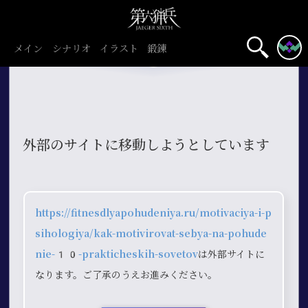
メイン
シナリオ
イラスト
鍛錬
外部のサイトに移動しようとしています
https://fitnesdlyapohudeniya.ru/motivaciya-i-p
sihologiya/kak-motivirovat-sebya-na-pohude
nie-10-prakticheskih-sovetov
は外部サイトに
なります。ご了承のうえお進みください。