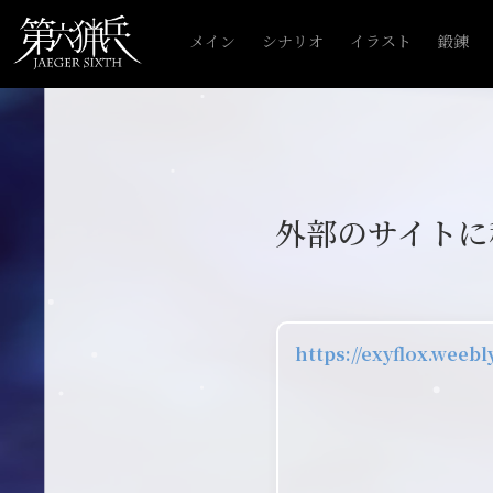
メイン
シナリオ
イラスト
鍛錬
外部のサイトに
https://exyflox.weeb